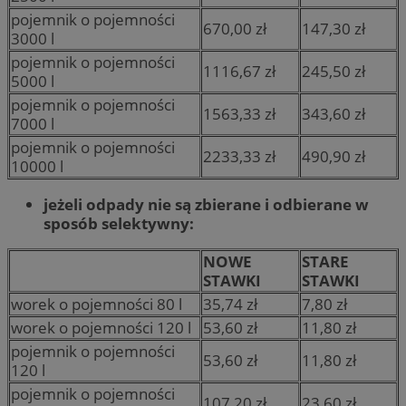
pojemnik o pojemności
670,00 zł
147,30 zł
3000 l
pojemnik o pojemności
1116,67 zł
245,50 zł
5000 l
pojemnik o pojemności
1563,33 zł
343,60 zł
7000 l
pojemnik o pojemności
2233,33 zł
490,90 zł
10000 l
jeżeli odpady nie są zbierane i odbierane w
sposób selektywny:
NOWE
STARE
STAWKI
STAWKI
worek o pojemności 80 l
35,74 zł
7,80 zł
worek o pojemności 120 l
53,60 zł
11,80 zł
pojemnik o pojemności
53,60 zł
11,80 zł
120 l
pojemnik o pojemności
107,20 zł
23,60 zł