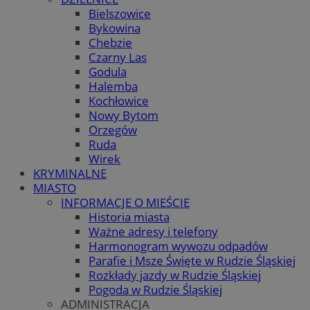
Bielszowice
Bykowina
Chebzie
Czarny Las
Godula
Halemba
Kochłowice
Nowy Bytom
Orzegów
Ruda
Wirek
KRYMINALNE
MIASTO
INFORMACJE O MIEŚCIE
Historia miasta
Ważne adresy i telefony
Harmonogram wywozu odpadów
Parafie i Msze Święte w Rudzie Śląskiej
Rozkłady jazdy w Rudzie Śląskiej
Pogoda w Rudzie Śląskiej
ADMINISTRACJA