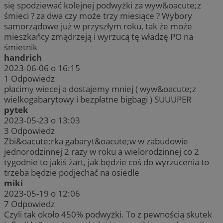
się spodziewać kolejnej podwyżki za wyw&oacute;z
śmieci ? za dwa czy może trzy miesiące ? Wybory
samorządowe już w przyszłym roku, tak że może
mieszkańcy zmądrzeją i wyrzucą tę władzę PO na
śmietnik
handrich
2023-06-06 o 16:15
1
Odpowiedz
płacimy wiecej a dostajemy mniej ( wyw&oacute;z
wielkogabarytowy i bezpłatne bigbagi ) SUUUPER
pytek
2023-05-23 o 13:03
3
Odpowiedz
Zbi&oacute;rka gabaryt&oacute;w w zabudowie
jednorodzinnej 2 razy w roku a wielorodzinnej co 2
tygodnie to jakiś żart, jak będzie coś do wyrzucenia to
trzeba będzie podjechać na osiedle
miki
2023-05-19 o 12:06
7
Odpowiedz
Czyli tak około 450% podwyżki. To z pewnością skutek