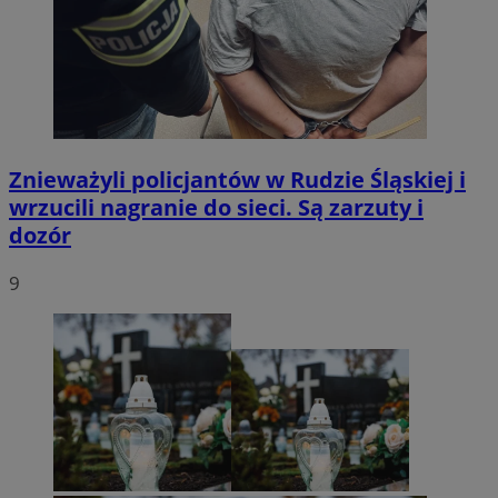
Znieważyli policjantów w Rudzie Śląskiej i
wrzucili nagranie do sieci. Są zarzuty i
dozór
9