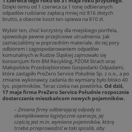
1 czerwca tego roku do 31 maja roku przyszłego.
Dzięki temu od 1 czerwca za 1 tonę odbieranych
odpadów rudzianie zapłacą mniej niż 816 złotych
brutto, a obecnie koszt ten opiewa na 810 zł.
Wybór ten, choć korzystny dla miejskiego portfela,
spowoduje pewne przejściowe utrudnienia. Jak
zaznaczaliśmy w poprzednim materiale, do tej pory
odbiorem i zagospodarowaniem odpadów
komunalnych w Rudzie Śląskiej zajmowało się
konsorcjum firm BM Recykling, PZOM Strach oraz
Małopolskie Przedsiębiorstwo Gospodarki Odpadami,
które zastąpiło PreZero Service Południe Sp. z o.o., a po
zmianie wykonawcy zadania do wymiany było blisko 40
tys. pojemników. Teraz czeka nas powtórka.
Od dziś,
17 maja firma PreZero Service Południe rozpocznie
dostarczanie mieszkańcom nowych pojemników.
–
Zmiana firmy odbierającej odpady to
skomplikowana logistycznie operacja, jej
częścią jest m.in. wymiana pojemników, którą
trzeba przeprowadzić w taki sposób, aby