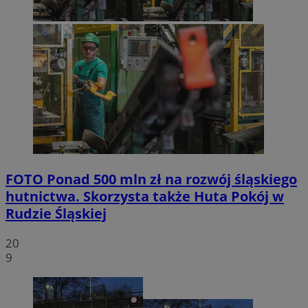
FOTO
Ponad 500 mln zł na rozwój śląskiego
hutnictwa. Skorzysta także Huta Pokój w
Rudzie Śląskiej
20
9