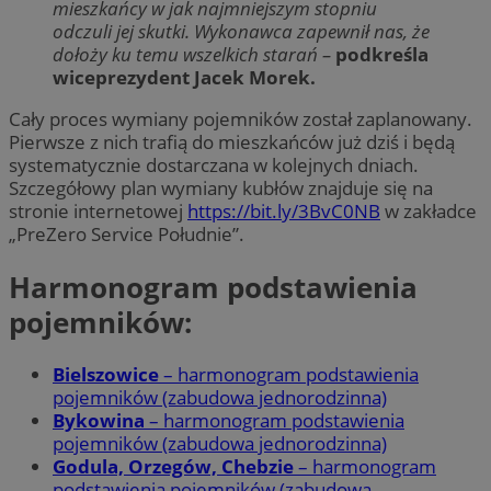
mieszkańcy w jak najmniejszym stopniu
odczuli jej skutki. Wykonawca zapewnił nas, że
dołoży ku temu wszelkich starań –
podkreśla
wiceprezydent Jacek Morek.
Cały proces wymiany pojemników został zaplanowany.
Pierwsze z nich trafią do mieszkańców już dziś i będą
systematycznie dostarczana w kolejnych dniach.
Szczegółowy plan wymiany kubłów znajduje się na
stronie internetowej
https://bit.ly/3BvC0NB
w zakładce
„PreZero Service Południe”.
Harmonogram podstawienia
pojemników:
Bielszowice
– harmonogram podstawienia
pojemników (zabudowa jednorodzinna)
Bykowina
– harmonogram podstawienia
pojemników (zabudowa jednorodzinna)
Godula, Orzegów, Chebzie
– harmonogram
podstawienia pojemników (zabudowa