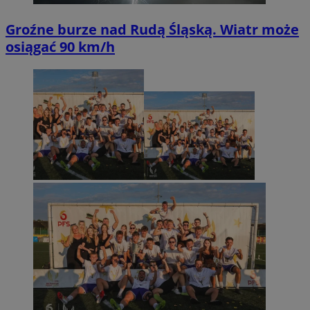
Groźne burze nad Rudą Śląską. Wiatr może
osiągać 90 km/h