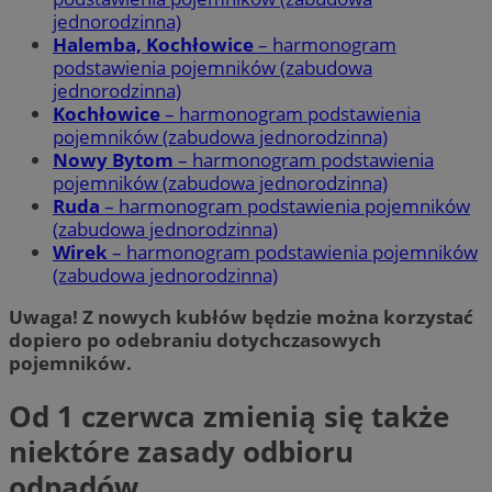
jednorodzinna)
Halemba, Kochłowice
– harmonogram
podstawienia pojemników (zabudowa
jednorodzinna)
Kochłowice
– harmonogram podstawienia
pojemników (zabudowa jednorodzinna)
Nowy Bytom
– harmonogram podstawienia
pojemników (zabudowa jednorodzinna)
Ruda
– harmonogram podstawienia pojemników
(zabudowa jednorodzinna)
Wirek
– harmonogram podstawienia pojemników
(zabudowa jednorodzinna)
Uwaga! Z nowych kubłów będzie można korzystać
dopiero po odebraniu dotychczasowych
pojemników.
Od 1 czerwca zmienią się także
niektóre zasady odbioru
odpadów