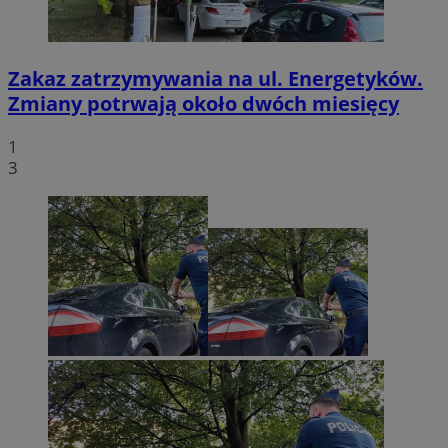
Zakaz zatrzymywania na ul. Energetyków.
Zmiany potrwają około dwóch miesięcy
1
3