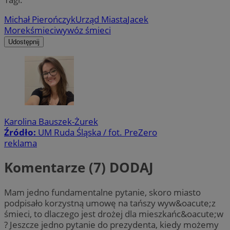
Michał Pierończyk
Urząd Miasta
Jacek
Morek
śmieci
wywóz śmieci
Udostępnij
Karolina Bauszek-Żurek
Źródło:
UM Ruda Śląska / fot. PreZero
reklama
Komentarze (7)
DODAJ
Mam jedno fundamentalne pytanie, skoro miasto
podpisało korzystną umowę na tańszy wyw&oacute;z
śmieci, to dlaczego jest drożej dla mieszkańc&oacute;w
? Jeszcze jedno pytanie do prezydenta, kiedy możemy