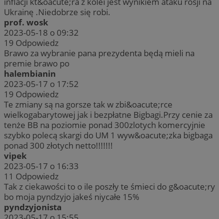
inflacji kt&oacute;ra z kolei jest wynikiem ataku rosji na
Ukrainę .Niedobrze się robi.
prof. wosk
2023-05-18 o 09:32
19
Odpowiedz
Brawo za wybranie pana prezydenta będą mieli na
premie brawo po
halembianin
2023-05-17 o 17:52
19
Odpowiedz
Te zmiany są na gorsze tak w zbi&oacute;rce
wielkogabarytowej jak i bezpłatne Bigbagi.Przy cenie za
tenże BB na poziomie ponad 300zlotych komercyjnie
szybko polecą skargi do UM 1 wyw&oacute;zka bigbaga
ponad 300 złotych netto!!!!!!!
vipek
2023-05-17 o 16:33
11
Odpowiedz
Tak z ciekawości to o ile poszły te śmieci do g&oacute;ry
bo moja pyndzyjo jakeś niycałe 15%
pyndzyjonista
2023-05-17 o 15:55