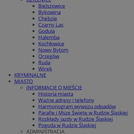
Bielszowice
Bykowina
Chebzie
Czarny Las
Godula
Halemba
Kochłowice
Nowy Bytom
Orzegów
Ruda
Wirek
KRYMINALNE
MIASTO
INFORMACJE O MIEŚCIE
Historia miasta
Ważne adresy i telefony
Harmonogram wywozu odpadów
Parafie i Msze Święte w Rudzie Śląskiej
Rozkłady jazdy w Rudzie Śląskiej
Pogoda w Rudzie Śląskiej
ADMINISTRACJA