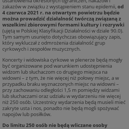
ustanowienia określonych ograniczeń, nakazów i
zakazów w związku z wystąpieniem stanu epidemii,
od
4 czerwca 2021 r. na otwartym powietrzu będzie
można prowadzić działalność twórczą związaną z
wszelkimi zbiorowymi formami kultury i rozrywki
(ujętą w Polskiej Klasyfikacji Działalności w dziale 90.0).
Tym samym usunięto dotychczas obowiązujący zapis,
który wykluczał z odmrożenia działalność grup
cyrkowych i zespołów muzycznych.
Koncerty i widowiska cyrkowe w plenerze będą mogły
być organizowane pod warunkiem udostępnienia
widzom lub słuchaczom co drugiego miejsca na
widowni – z tym, że nie więcej niż połowy miejsc, a w
przypadku braku wyznaczonych miejsc na widowni –
przy zachowaniu odległości 1,5 m pomiędzy widzami
lub słuchaczami oraz udziału w wydarzeniu nie więcej
niż 250 osób. Uczestnicy wydarzenia będą musieli mieć
zakryte usta i nos, ponadto nie będą mogli spożywać
napojów lub posiłków.
Do limitu 250 osób nie będą wliczane osoby