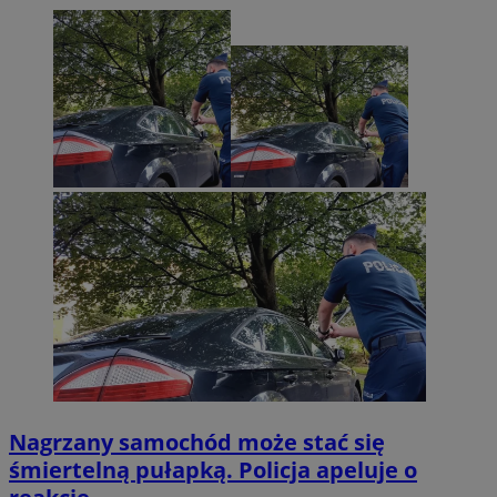
Nagrzany samochód może stać się
śmiertelną pułapką. Policja apeluje o