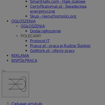
SmartHalls.com - Hale stalowe
Certyfikatomat.pl - Świadectwa
energetyczne
Skup - nieruchomości.org
OGŁOSZENIA
OGŁOSZENIA
Dodaj ogłoszenie
POLECAMY
Protocol IT
Pracuj.pl - praca w Rudzie Śląskiej
GoWork.pl - oferty pracy
REKLAMA
WSPÓŁPRACA
Ciekawe artykuły