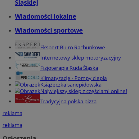
Śląskiej
Wiadomości lokalne
Wiadomości sportowe
Ekspert Biuro Rachunkowe
Internetowy sklep motoryzacyjny
Fizjoterapia Ruda Śląska
Klimatyzacje - Pompy ciepła
Książeczka sanepidowska
Największy sklep z częściami online!
Tradycyjna polska pizza
reklama
reklama
Ogłoszenia