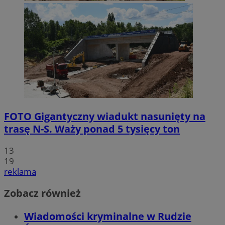
FOTO
Gigantyczny wiadukt nasunięty na
trasę N-S. Waży ponad 5 tysięcy ton
13
19
reklama
Zobacz również
Wiadomości kryminalne w Rudzie