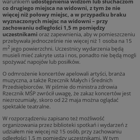
warunkiem
udostępnienia widzom lub słuchaczom
co drugiego miejsca na widowni, z tym że nie
więcej niż połowy miejsc, a w przypadku braku
wyznaczonych miejsc na widowni – przy
zachowaniu odległości 1,5 m pomiędzy
uczestnikami
oraz zapewnienia, aby w pomieszczeniu
przebywała jednocześnie nie więcej niż 1 osoba na 15
2
m
jego powierzchni. Uczestnicy wydarzenia będą
musieli mieć zakryte usta i nos, ponadto nie będą mogli
spożywać napojów lub posiłków.
O odmrożenie koncertów apelowali artyści, branża
muzyczna, a także Rzecznik Małych i Średnich
Przedsiębiorców. W piśmie do ministra zdrowia
Rzecznik MŚP zwrócił uwagę, że zakaz koncertów jest
niezrozumiały, skoro od 22 maja można oglądać
spektakle teatralne.
W rozporządzeniu zapisano też możliwość
organizowania przez biblioteki spotkań i wydarzeń z
udziałem nie więcej niż 15 osób, przy zachowaniu
odległości 1,5 m pomiędzy uczestnikami. W tym