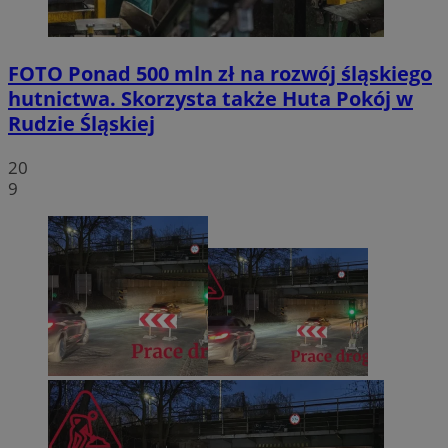
FOTO
Ponad 500 mln zł na rozwój śląskiego
hutnictwa. Skorzysta także Huta Pokój w
Rudzie Śląskiej
20
9