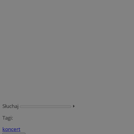
Słuchaj
⏵︎
Tagi:
koncert