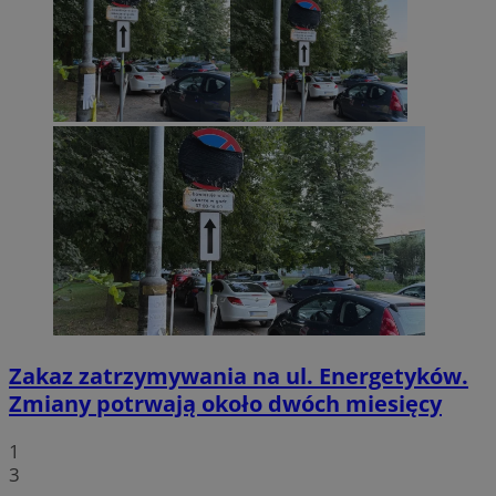
Zakaz zatrzymywania na ul. Energetyków.
Zmiany potrwają około dwóch miesięcy
1
3