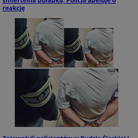
śmiertelną pułapką. Policja apeluje o
reakcję