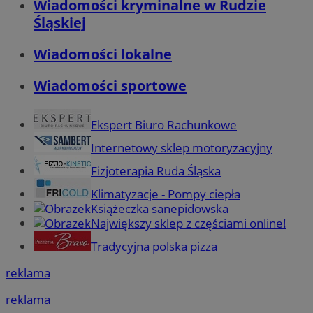
Wiadomości kryminalne w Rudzie
Śląskiej
Wiadomości lokalne
Wiadomości sportowe
Ekspert Biuro Rachunkowe
Internetowy sklep motoryzacyjny
Fizjoterapia Ruda Śląska
Klimatyzacje - Pompy ciepła
Książeczka sanepidowska
Największy sklep z częściami online!
Tradycyjna polska pizza
reklama
reklama