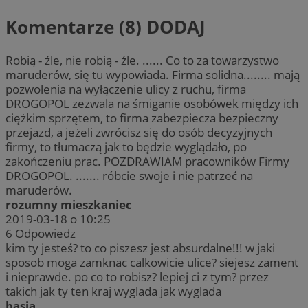
Komentarze (8)
DODAJ
Robią - źle, nie robią - źle. ...... Co to za towarzystwo
maruderów, się tu wypowiada. Firma solidna........ mają
pozwolenia na wyłączenie ulicy z ruchu, firma
DROGOPOL zezwala na śmiganie osobówek między ich
ciężkim sprzętem, to firma zabezpiecza bezpieczny
przejazd, a jeżeli zwrócisz się do osób decyzyjnych
firmy, to tłumaczą jak to będzie wyglądało, po
zakończeniu prac. POZDRAWIAM pracowników Firmy
DROGOPOL. ....... róbcie swoje i nie patrzeć na
maruderów.
rozumny mieszkaniec
2019-03-18 o 10:25
6
Odpowiedz
kim ty jesteś? to co piszesz jest absurdalne!!! w jaki
sposob moga zamknac calkowicie ulice? siejesz zament
i nieprawde. po co to robisz? lepiej ci z tym? przez
takich jak ty ten kraj wyglada jak wyglada
basia