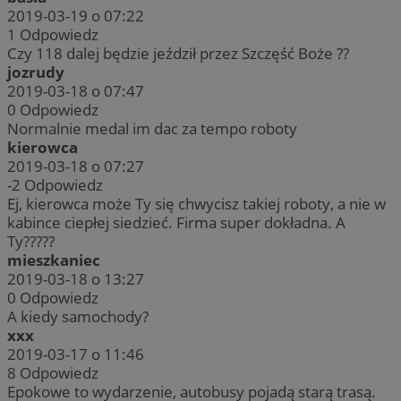
2019-03-19 o 07:22
1
Odpowiedz
Czy 118 dalej będzie jeździł przez Szczęść Boże ??
jozrudy
2019-03-18 o 07:47
0
Odpowiedz
Normalnie medal im dac za tempo roboty
kierowca
2019-03-18 o 07:27
-2
Odpowiedz
Ej, kierowca może Ty się chwycisz takiej roboty, a nie w
kabince ciepłej siedzieć. Firma super dokładna. A
Ty?????
mieszkaniec
2019-03-18 o 13:27
0
Odpowiedz
A kiedy samochody?
xxx
2019-03-17 o 11:46
8
Odpowiedz
Epokowe to wydarzenie, autobusy pojadą starą trasą.