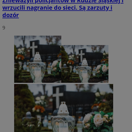
Znieważyli policjantów w Rudzie Śląskiej i
wrzucili nagranie do sieci. Są zarzuty i
dozór
9