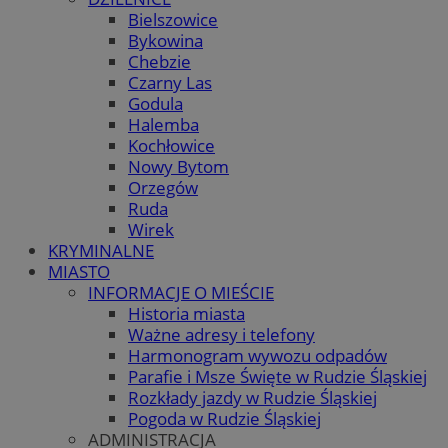
Bielszowice
Bykowina
Chebzie
Czarny Las
Godula
Halemba
Kochłowice
Nowy Bytom
Orzegów
Ruda
Wirek
KRYMINALNE
MIASTO
INFORMACJE O MIEŚCIE
Historia miasta
Ważne adresy i telefony
Harmonogram wywozu odpadów
Parafie i Msze Święte w Rudzie Śląskiej
Rozkłady jazdy w Rudzie Śląskiej
Pogoda w Rudzie Śląskiej
ADMINISTRACJA