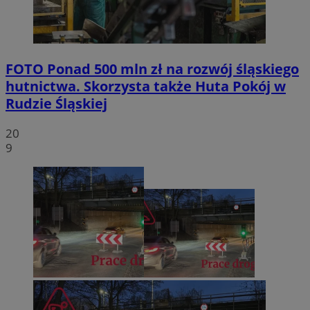
FOTO
Ponad 500 mln zł na rozwój śląskiego
hutnictwa. Skorzysta także Huta Pokój w
Rudzie Śląskiej
20
9