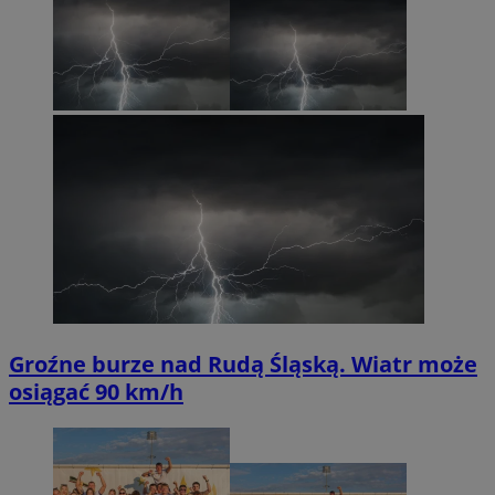
Groźne burze nad Rudą Śląską. Wiatr może
osiągać 90 km/h