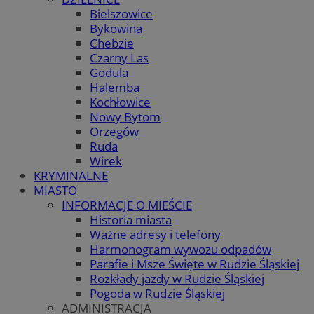
Bielszowice
Bykowina
Chebzie
Czarny Las
Godula
Halemba
Kochłowice
Nowy Bytom
Orzegów
Ruda
Wirek
KRYMINALNE
MIASTO
INFORMACJE O MIEŚCIE
Historia miasta
Ważne adresy i telefony
Harmonogram wywozu odpadów
Parafie i Msze Święte w Rudzie Śląskiej
Rozkłady jazdy w Rudzie Śląskiej
Pogoda w Rudzie Śląskiej
ADMINISTRACJA