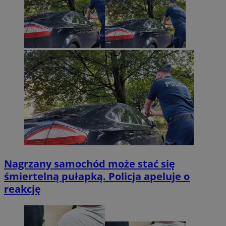
Nagrzany samochód może stać się
śmiertelną pułapką. Policja apeluje o
reakcję