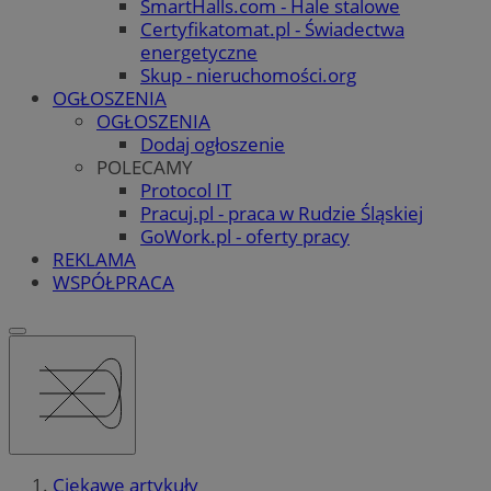
SmartHalls.com - Hale stalowe
Certyfikatomat.pl - Świadectwa
energetyczne
Skup - nieruchomości.org
OGŁOSZENIA
OGŁOSZENIA
Dodaj ogłoszenie
POLECAMY
Protocol IT
Pracuj.pl - praca w Rudzie Śląskiej
GoWork.pl - oferty pracy
REKLAMA
WSPÓŁPRACA
Ciekawe artykuły