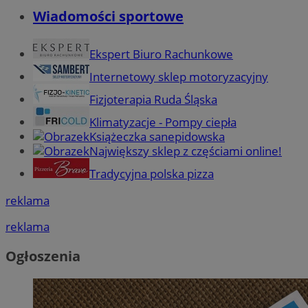
Wiadomości sportowe
Ekspert Biuro Rachunkowe
Internetowy sklep motoryzacyjny
Fizjoterapia Ruda Śląska
Klimatyzacje - Pompy ciepła
Książeczka sanepidowska
Największy sklep z częściami online!
Tradycyjna polska pizza
reklama
reklama
Ogłoszenia