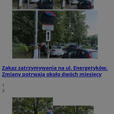
Zakaz zatrzymywania na ul. Energetyków.
Zmiany potrwają około dwóch miesięcy
1
3