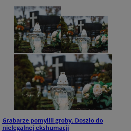
Grabarze pomylili groby. Doszło do
nielegalnej ekshumacji