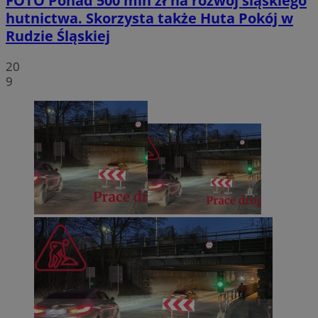
FOTO
Ponad 500 mln zł na rozwój śląskiego
hutnictwa. Skorzysta także Huta Pokój w
Rudzie Śląskiej
20
9