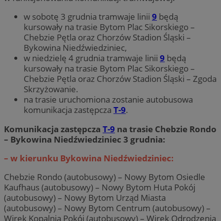
w sobotę 3 grudnia tramwaje linii
9
będą
kursowały na trasie Bytom Plac Sikorskiego –
Chebzie Pętla oraz Chorzów Stadion Śląski –
Bykowina Niedźwiedziniec,
w niedzielę 4 grudnia tramwaje linii
9
będą
kursowały na trasie Bytom Plac Sikorskiego –
Chebzie Pętla oraz Chorzów Stadion Śląski – Zgoda
Skrzyżowanie.
na trasie uruchomiona zostanie autobusowa
komunikacja zastępcza
T-9
.
Komunikacja zastępcza
T-9
na trasie Chebzie Rondo
– Bykowina Niedźwiedziniec 3 grudnia:
– w kierunku Bykowina Niedźwiedziniec:
Chebzie Rondo (autobusowy) – Nowy Bytom Osiedle
Kaufhaus (autobusowy) – Nowy Bytom Huta Pokój
(autobusowy) – Nowy Bytom Urząd Miasta
(autobusowy) – Nowy Bytom Centrum (autobusowy) –
Wirek Kopalnia Pokój (autobusowy) – Wirek Odrodzenia