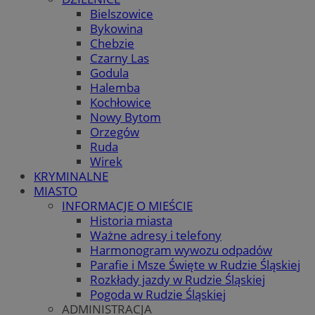
Bielszowice
Bykowina
Chebzie
Czarny Las
Godula
Halemba
Kochłowice
Nowy Bytom
Orzegów
Ruda
Wirek
KRYMINALNE
MIASTO
INFORMACJE O MIEŚCIE
Historia miasta
Ważne adresy i telefony
Harmonogram wywozu odpadów
Parafie i Msze Święte w Rudzie Śląskiej
Rozkłady jazdy w Rudzie Śląskiej
Pogoda w Rudzie Śląskiej
ADMINISTRACJA