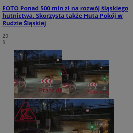
FOTO
Ponad 500 mln zł na rozwój śląskiego
hutnictwa. Skorzysta także Huta Pokój w
Rudzie Śląskiej
20
9