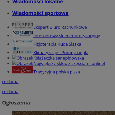
Wiadomości lokalne
Wiadomości sportowe
Ekspert Biuro Rachunkowe
Internetowy sklep motoryzacyjny
Fizjoterapia Ruda Śląska
Klimatyzacje - Pompy ciepła
Książeczka sanepidowska
Największy sklep z częściami online!
Tradycyjna polska pizza
reklama
reklama
Ogłoszenia