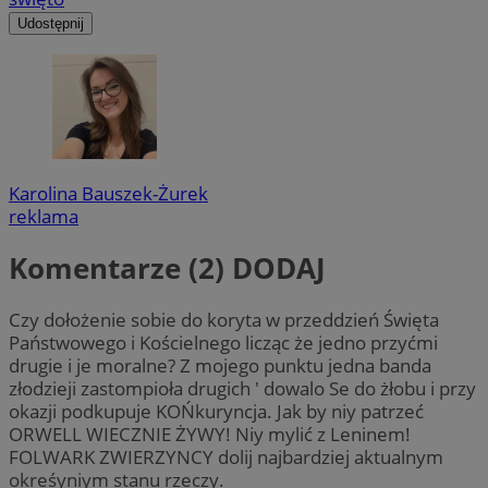
Udostępnij
Karolina Bauszek-Żurek
reklama
Komentarze (2)
DODAJ
Czy dołożenie sobie do koryta w przeddzień Święta
Państwowego i Kościelnego licząc że jedno przyćmi
drugie i je moralne? Z mojego punktu jedna banda
złodzieji zastompioła drugich ' dowalo Se do żłobu i przy
okazji podkupuje KOŃkuryncja. Jak by niy patrzeć
ORWELL WIECZNIE ŻYWY! Niy mylić z Leninem!
FOLWARK ZWIERZYNCY dolij najbardziej aktualnym
okreśyniym stanu rzeczy.