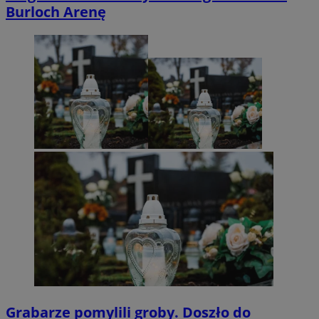
Burloch Arenę
Grabarze pomylili groby. Doszło do