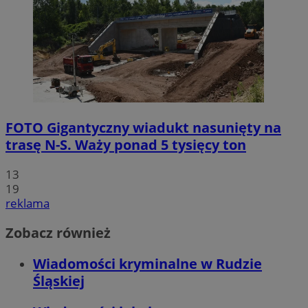
FOTO
Gigantyczny wiadukt nasunięty na
trasę N-S. Waży ponad 5 tysięcy ton
13
19
reklama
Zobacz również
Wiadomości kryminalne w Rudzie
Śląskiej