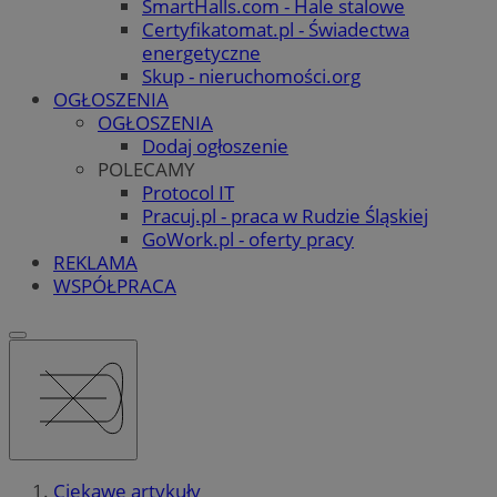
SmartHalls.com - Hale stalowe
Certyfikatomat.pl - Świadectwa
energetyczne
Skup - nieruchomości.org
OGŁOSZENIA
OGŁOSZENIA
Dodaj ogłoszenie
POLECAMY
Protocol IT
Pracuj.pl - praca w Rudzie Śląskiej
GoWork.pl - oferty pracy
REKLAMA
WSPÓŁPRACA
Ciekawe artykuły