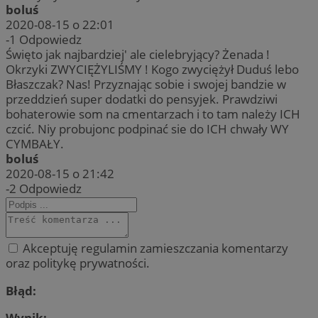
boluś
2020-08-15 o 22:01
-1
Odpowiedz
Święto jak najbardziej' ale cielebryjący? Żenada !
Okrzyki ZWYCIĘŻYLIŚMY ! Kogo zwyciężył Duduś lebo
Błaszczak? Nas! Przyznając sobie i swojej bandzie w
przeddzień super dodatki do pensyjek. Prawdziwi
bohaterowie som na cmentarzach i to tam należy ICH
czcić. Niy probujonc podpinać sie do ICH chwały WY
CYMBAŁY.
boluś
2020-08-15 o 21:42
-2
Odpowiedz
Akceptuję regulamin zamieszczania komentarzy
oraz politykę prywatności.
Błąd:
Wynik: