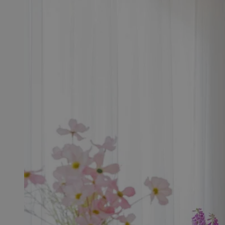
SessID
QeSessID
MvSessID
msToken
__cf_bm
__cf_bm
VISITOR_PRIVACY_
CookieScriptConse