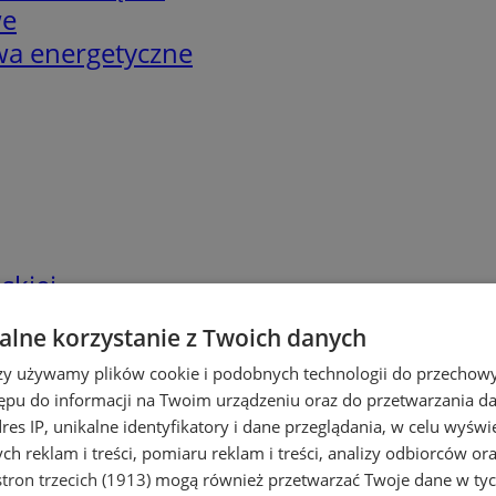
we
twa energetyczne
skiej
lne korzystanie z Twoich danych
rzy używamy plików cookie i podobnych technologii do przechow
ępu do informacji na Twoim urządzeniu oraz do przetwarzania 
dres IP, unikalne identyfikatory i dane przeglądania, w celu wyświ
h reklam i treści, pomiaru reklam i treści, analizy odbiorców or
tron trzecich (1913)
mogą również przetwarzać Twoje dane w tych