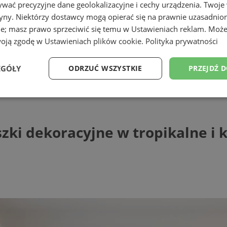
wać precyzyjne dane geolokalizacyjne i cechy urządzenia. Twoje
tryny. Niektórzy dostawcy mogą opierać się na prawnie uzasadnio
ie; masz prawo sprzeciwić się temu w
Ustawieniach reklam
. Może
woją zgodę w
Ustawieniach plików cookie
.
Polityka prywatności
EGÓŁY
ODRZUĆ WSZYSTKIE
PRZEJDŹ 
dekoracyjne w tropikalne i kwiatowe wzo
Wydajność
Targetowanie
Funkcjonalność
Ni
zki dekoracyjne w tropikalne i
ezbędne
Wydajność
Targetowanie
Funkcjonalność
Niesklasyfikow
ie umożliwiają korzystanie z podstawowych funkcji strony internetowej, takich jak log
Bez niezbędnych plików cookie nie można prawidłowo korzystać ze strony internetowe
Provider
/
Okres
Opis
Domena
przechowywania