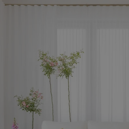
rudaslaska.com.pl
1 rok
Ten plik cookie przechowuje iden
rudaslaska.com.pl
1 rok
Ten plik cookie przechowuje iden
rudaslaska.com.pl
1 rok
Ten plik cookie przechowuje iden
.tiktok.com
1 tydzień 3 dni
Ten plik cookie jest używany do
uwierzytelniania i bezpieczeństw
użytkownicy pozostają zalogowan
zabezpieczone, jak poruszać się 
internetową lub interakcji z jej u
30 minut
Ten plik cookie służy do rozróżn
Cloudflare Inc.
Jest to korzystne dla strony int
.x.com
umożliwia tworzenie ważnych r
korzystania z jej witryny interne
29 minut 59
Ten plik cookie służy do rozróżn
Cloudflare Inc.
sekund
Jest to korzystne dla strony int
.twitter.com
umożliwia tworzenie ważnych r
korzystania z jej witryny interne
Polityce prywatności Google
METADATA
5 miesięcy 4
Ten plik cookie jest używany d
YouTube
tygodnie
zgody użytkownika i wyboru pry
.youtube.com
interakcji z witryną. Rejestruje 
zgody odwiedzającego na różne p
ustawienia prywatności, zapewni
preferencje zostaną uhonorowan
sesjach.
nt
4 tygodnie 2 dni
Ten plik cookie jest używany pr
CookieScript