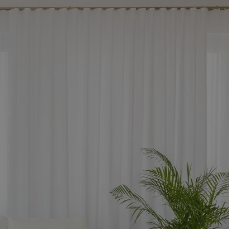
tyfikator sesji.
tyfikator sesji.
tyfikator sesji.
 celów
a, zapewniając, że
i, a ich dane są
przez witrynę
sług.
iania ludzi i botów.
ernetowej, ponieważ
aportów na temat
towej.
iania ludzi i botów.
ernetowej, ponieważ
aportów na temat
towej.
o przechowywania
watności dla ich
dane dotyczące
olityki i
ając, że ich
e w przyszłych
zez usługę Cookie-