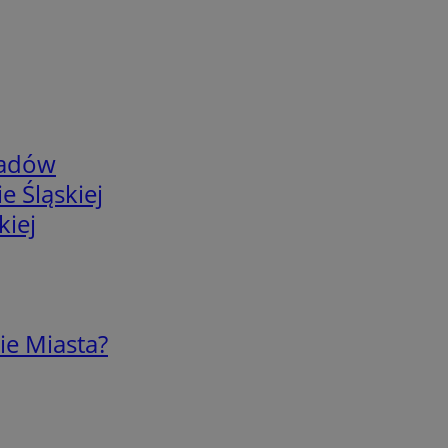
adów
e Śląskiej
kiej
ie Miasta?