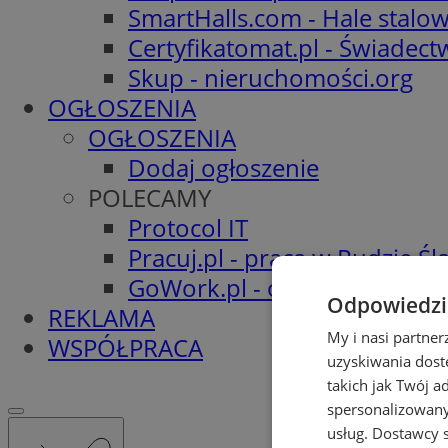
SmartHalls.com - Hale stalo
Certyfikatomat.pl - Świadec
Skup - nieruchomości.org
OGŁOSZENIA
OGŁOSZENIA
Dodaj ogłoszenie
POLECAMY
Protocol IT
Pracuj.pl - praca w Rudzie Ślą
GoWork.pl - oferty pracy
Odpowiedzia
REKLAMA
My i nasi partne
WSPÓŁPRACA
uzyskiwania dost
takich jak Twój a
spersonalizowanyc
usług.
Dostawcy s