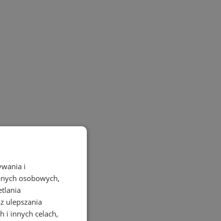
ywania i
danych osobowych,
etlania
az ulepszania
 i innych celach,