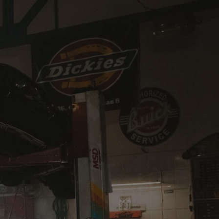
tyfikator sesji.
tyfikator sesji.
tyfikator sesji.
zez usługę Cookie-
eferencji
a pliki cookie. Jest
Cookie-Script.com
o przechowywania
watności dla ich
dane dotyczące
olityki i
ając, że ich
e w przyszłych
 celów
a, zapewniając, że
i, a ich dane są
przez witrynę
sług.