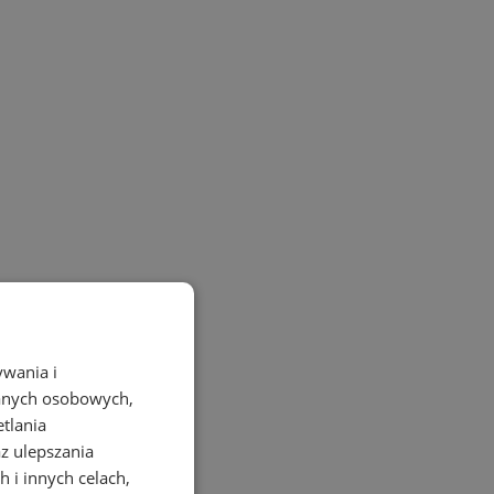
ywania i
danych osobowych,
etlania
az ulepszania
 i innych celach,