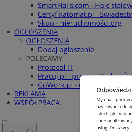
SmartHalls.com - Hale stalo
Certyfikatomat.pl - Świadec
Skup - nieruchomości.org
OGŁOSZENIA
OGŁOSZENIA
Dodaj ogłoszenie
POLECAMY
Protocol IT
Pracuj.pl - praca w Rudzie Ślą
GoWork.pl - oferty pracy
Odpowiedzia
REKLAMA
My i nasi partne
WSPÓŁPRACA
uzyskiwania dost
takich jak Twój a
spersonalizowanyc
usług.
Dostawcy s