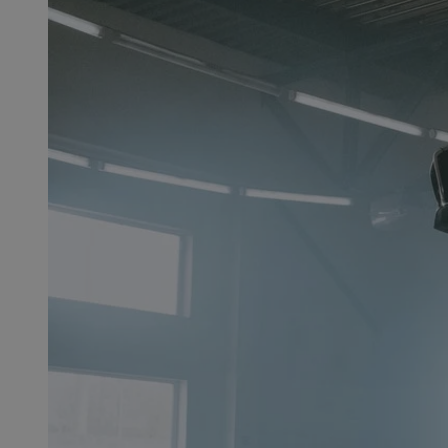
SessID
QeSessID
MvSessID
CookieScriptConse
VISITOR_PRIVACY_
msToken
Provider
Nazwa
Domena
Nazwa