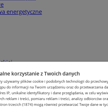
we
twa energetyczne
skiej
lne korzystanie z Twoich danych
rzy używamy plików cookie i podobnych technologii do przechow
ępu do informacji na Twoim urządzeniu oraz do przetwarzania 
dres IP, unikalne identyfikatory i dane przeglądania, w celu wyświ
h reklam i treści, pomiaru reklam i treści, analizy odbiorców or
tron trzecich (1874)
mogą również przetwarzać Twoje dane w tych