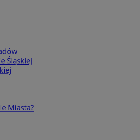
adów
e Śląskiej
kiej
ie Miasta?