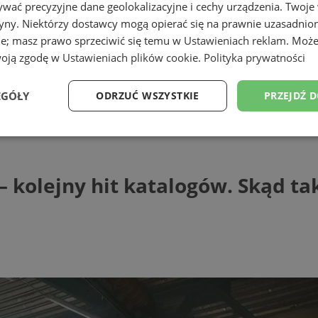
wać precyzyjne dane geolokalizacyjne i cechy urządzenia. Twoje
tryny. Niektórzy dostawcy mogą opierać się na prawnie uzasadnio
ie; masz prawo sprzeciwić się temu w
Ustawieniach reklam
. Może
woją zgodę w
Ustawieniach plików cookie
.
Polityka prywatności
EGÓŁY
ODRZUĆ WSZYSTKIE
PRZEJDŹ 
ejny hit katalogów. Skąd tak wielka pop
Wydajność
Targetowanie
Funkcjonalność
Ni
 kolejny hit katalogów. Skąd ta
ezbędne
Wydajność
Targetowanie
Funkcjonalność
Niesklasyfikow
ie umożliwiają korzystanie z podstawowych funkcji strony internetowej, takich jak log
Bez niezbędnych plików cookie nie można prawidłowo korzystać ze strony internetowe
Provider
/
Okres
Opis
Domena
przechowywania