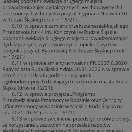
Śląskiej poprzez likwidację drugiego miejsca
prowadzenia zajęć dydaktycznych, wychowawczych i
opiekuńczych w budynku przy ul. Cypriana Norwida 10
w Rudzie Śląskiej (druk nr 18/21);
6.10 w sprawie zamiaru przekształceniaMiejskiego
Przedszkola Nr 44 im. Koniczynki w Rudzie Śląskiej
poprzez likwidację drugiego miejsca prowadzenia zajęć
dydaktycznych, wychowawczych i opiekuńczych w
budynku przy ul. Bytomskiej 8 w Rudzie Śląskiej (druk
nr 19/21);
6.11 w sprawie zmiany uchwałynr PR.0007.6.2020
Rady Miasta Ruda Śląska z dnia 30.01.2020 r. w sprawie
określenia rozkładu godzin pracy aptek
ogólnodostępnych działających na terenie miasta Ruda
Śląska (druk nr 12/21);
6.12 w sprawie przyjęcia „Programu
Przeciwdziałania Przemocy w Rodzinie oraz Ochrony
Ofiar Przemocy w Rodzinie w Mieście Ruda Śląska na
lata 2021-2025″ (druk nr 16/21);
6.13 w sprawie zwolnienia przedsiębiorców z opłaty
za korzystanie z zezwoleń na sprzedaż napojów
alkoholowych przeznaczonych do spożycia w miejscu