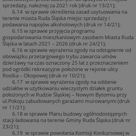
sprzedaży, należnej za 2021 rok (druk nr 13/21);
6.14 w sprawie określenia zasad usytuowania na
terenie miasta Ruda Śląska miejsc sprzedaży i
podawania napojów alkoholowych (druk nr 14/21);
6.15 w sprawie przyjęcia programu
gospodarowania mieszkaniowym zasobem Miasta Ruda
Śląska w latach 2021 – 2026 (druk nr 24/21);
6.16 w sprawie wyrażenia zgody na odstąpienie od
obowiązku przetargowego trybu zawarcia umów
dzierżawy na czas oznaczony 25 lat z przeznaczeniem
pod ogródki rekreacyjne położone w rejonie ulicy
Rostka – Okopowej (druk nr 10/21);
6.17 w sprawie wyrażenia zgody na oddanie
udziałów w użytkowaniu wieczystym działek gruntu
położonych w Rudzie Śląskiej – Nowym Bytomiu przy
ul.Pokoju zabudowanych garażami murowanymi (druk
nr 11/21);
6.18 w sprawie Planu budowy ogólnodostępnych
stacji ładowania na terenie Gminy Ruda Śląska (druk nr
23/21);
6.19 w sprawie powołania Komisji Konkursowej w