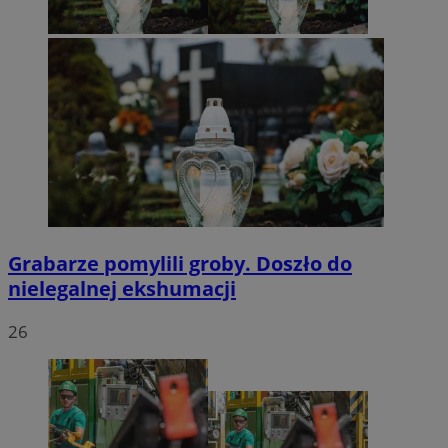
Grabarze pomylili groby. Doszło do
nielegalnej ekshumacji
26