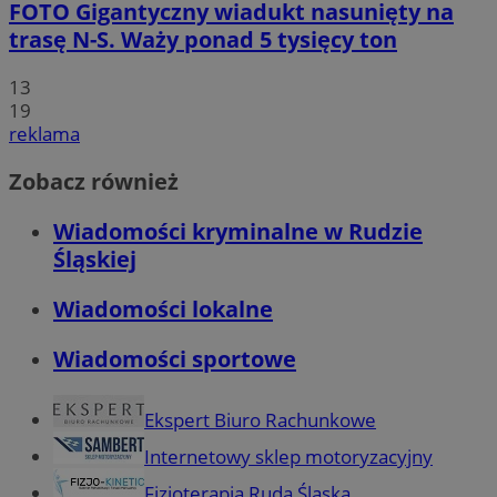
FOTO
Gigantyczny wiadukt nasunięty na
trasę N-S. Waży ponad 5 tysięcy ton
13
19
reklama
Zobacz również
Wiadomości kryminalne w Rudzie
Śląskiej
Wiadomości lokalne
Wiadomości sportowe
Ekspert Biuro Rachunkowe
Internetowy sklep motoryzacyjny
Fizjoterapia Ruda Śląska