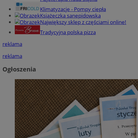
Klimatyzacje - Pompy ciepła
Książeczka sanepidowska
Największy sklep z częściami online!
Tradycyjna polska pizza
reklama
reklama
Ogłoszenia