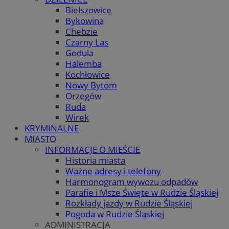
Bielszowice
Bykowina
Chebzie
Czarny Las
Godula
Halemba
Kochłowice
Nowy Bytom
Orzegów
Ruda
Wirek
KRYMINALNE
MIASTO
INFORMACJE O MIEŚCIE
Historia miasta
Ważne adresy i telefony
Harmonogram wywozu odpadów
Parafie i Msze Święte w Rudzie Śląskiej
Rozkłady jazdy w Rudzie Śląskiej
Pogoda w Rudzie Śląskiej
ADMINISTRACJA