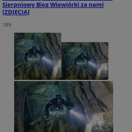
Sierpniowy Bieg Wiewiórki za nami
[ZDJĘCIA]
189