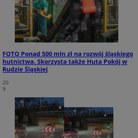
FOTO
Ponad 500 mln zł na rozwój śląskiego
hutnictwa. Skorzysta także Huta Pokój w
Rudzie Śląskiej
20
9