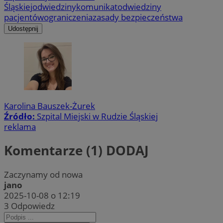
Śląskiej
odwiedziny
komunikat
odwiedziny
pacjentów
ograniczenia
zasady bezpieczeństwa
Udostępnij
Karolina Bauszek-Żurek
Źródło:
Szpital Miejski w Rudzie Śląskiej
reklama
Komentarze (1)
DODAJ
Zaczynamy od nowa
jano
2025-10-08 o 12:19
3
Odpowiedz