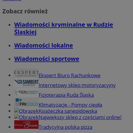
Zobacz również
Wiadomości kryminalne w Rudzie
Śląskiej
Wiadomości lokalne
Wiadomości sportowe
Ekspert Biuro Rachunkowe
Internetowy sklep motoryzacyjny
Fizjoterapia Ruda Śląska
Klimatyzacje - Pompy ciepła
Książeczka sanepidowska
Największy sklep z częściami online!
Tradycyjna polska pizza