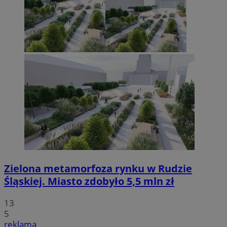
Zielona metamorfoza rynku w Rudzie
Śląskiej. Miasto zdobyło 5,5 mln zł
13
5
reklama