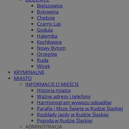
Bielszowice
Bykowina
Chebzie
Czarny Las
Godula
Halemba
Kochłowice
Nowy Bytom
Orzegów
Ruda
Wirek
KRYMINALNE
MIASTO
INFORMACJE O MIEŚCIE
Historia miasta
Ważne adresy i telefony
Harmonogram wywozu odpadów
Parafie i Msze Święte w Rudzie Śląskiej
Rozkłady jazdy w Rudzie Śląskiej
Pogoda w Rudzie Śląskiej
ADMINISTRACJA