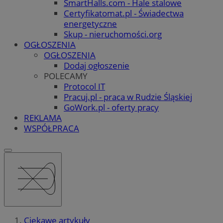
SmartHalls.com - Hale stalowe
Certyfikatomat.pl - Świadectwa
energetyczne
Skup - nieruchomości.org
OGŁOSZENIA
OGŁOSZENIA
Dodaj ogłoszenie
POLECAMY
Protocol IT
Pracuj.pl - praca w Rudzie Śląskiej
GoWork.pl - oferty pracy
REKLAMA
WSPÓŁPRACA
Ciekawe artykuły