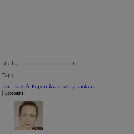
Słuchaj
⏵︎
Tagi:
ósmoklasiści
Kopernik
warsztaty naukowe
Udostępnij