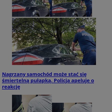
Nagrzany samochód może stać się
śmiertelną pułapką. Policja apeluje o
reakcję