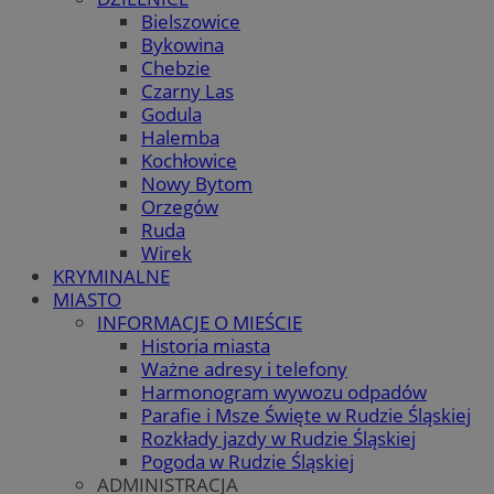
Bielszowice
Bykowina
Chebzie
Czarny Las
Godula
Halemba
Kochłowice
Nowy Bytom
Orzegów
Ruda
Wirek
KRYMINALNE
MIASTO
INFORMACJE O MIEŚCIE
Historia miasta
Ważne adresy i telefony
Harmonogram wywozu odpadów
Parafie i Msze Święte w Rudzie Śląskiej
Rozkłady jazdy w Rudzie Śląskiej
Pogoda w Rudzie Śląskiej
ADMINISTRACJA