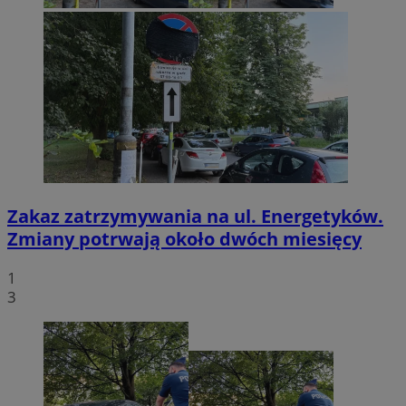
Zakaz zatrzymywania na ul. Energetyków.
Zmiany potrwają około dwóch miesięcy
1
3