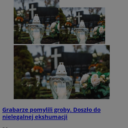
Grabarze pomylili groby. Doszło do
nielegalnej ekshumacji