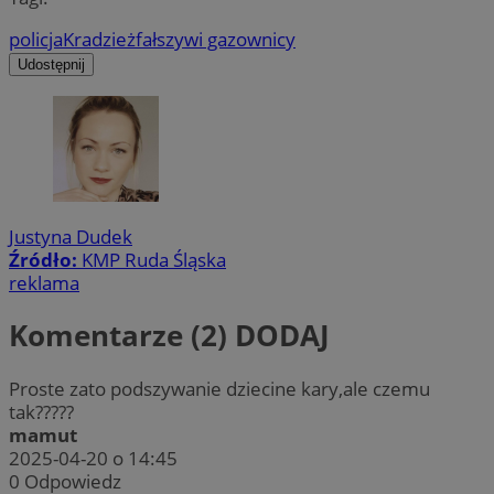
policja
Kradzież
fałszywi gazownicy
Udostępnij
Justyna Dudek
Źródło:
KMP Ruda Śląska
reklama
Komentarze (2)
DODAJ
Proste zato podszywanie dziecine kary,ale czemu
tak?????
mamut
2025-04-20 o 14:45
0
Odpowiedz