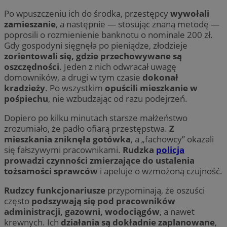
Po wpuszczeniu ich do środka, przestępcy
wywołali
zamieszanie
, a następnie — stosując znaną metodę —
poprosili o rozmienienie banknotu o nominale 200 zł.
Gdy gospodyni sięgnęła po pieniądze, złodzieje
zorientowali się, gdzie przechowywane są
oszczędności
. Jeden z nich odwracał uwagę
domowników, a drugi w tym czasie
dokonał
kradzieży
. Po wszystkim
opuścili mieszkanie w
pośpiechu
, nie wzbudzając od razu podejrzeń.
Dopiero po kilku minutach starsze małżeństwo
zrozumiało, że padło ofiarą przestępstwa.
Z
mieszkania zniknęła gotówka
, a „fachowcy” okazali
się fałszywymi pracownikami.
Rudzka
policja
prowadzi czynności zmierzające do ustalenia
tożsamości sprawców
i apeluje o wzmożoną czujność.
Rudzcy funkcjonariusze
przypominają, że oszuści
często
podszywają się pod pracowników
administracji, gazowni, wodociągów
, a nawet
krewnych. Ich
działania są dokładnie zaplanowane
,