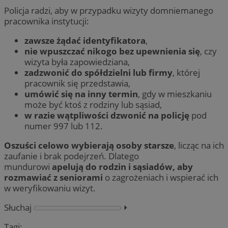
Policja radzi, aby w przypadku wizyty domniemanego
pracownika instytucji:
zawsze żądać identyfikatora
,
nie wpuszczać nikogo bez upewnienia się
, czy
wizyta była zapowiedziana,
zadzwonić do spółdzielni lub firmy
, której
pracownik się przedstawia,
umówić się na inny termin
, gdy w mieszkaniu
może być ktoś z rodziny lub sąsiad,
w razie wątpliwości dzwonić na policję
pod
numer 997 lub 112.
Oszuści celowo wybierają osoby starsze
, licząc na ich
zaufanie i brak podejrzeń. Dlatego
mundurowi
apelują do rodzin i sąsiadów, aby
rozmawiać z seniorami
o zagrożeniach i wspierać ich
w weryfikowaniu wizyt.
Słuchaj
⏵︎
Tagi: