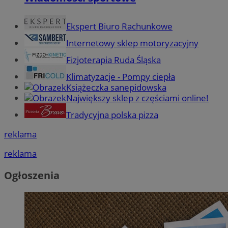
Ekspert Biuro Rachunkowe
Internetowy sklep motoryzacyjny
Fizjoterapia Ruda Śląska
Klimatyzacje - Pompy ciepła
Książeczka sanepidowska
Największy sklep z częściami online!
Tradycyjna polska pizza
reklama
reklama
Ogłoszenia