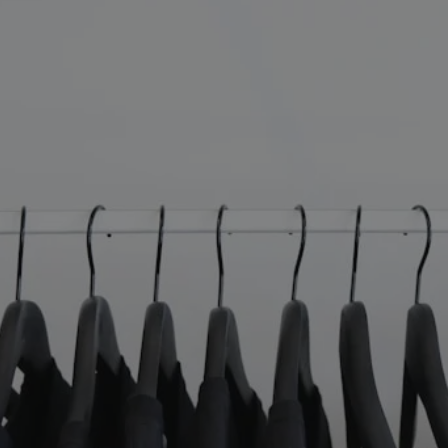
rudaslaska.com.pl
1 rok
Ten plik cookie przechowuje iden
rudaslaska.com.pl
1 rok
Ten plik cookie przechowuje iden
rudaslaska.com.pl
1 rok
Ten plik cookie przechowuje iden
.tiktok.com
1 tydzień 3 dni
Ten plik cookie jest używany do
uwierzytelniania i bezpieczeństw
użytkownicy pozostają zalogowan
zabezpieczone, jak poruszać się 
internetową lub interakcji z jej u
30 minut
Ten plik cookie służy do rozróżn
Cloudflare Inc.
Jest to korzystne dla strony int
.x.com
umożliwia tworzenie ważnych r
korzystania z jej witryny interne
29 minut 59
Ten plik cookie służy do rozróżn
Cloudflare Inc.
sekund
Jest to korzystne dla strony int
.twitter.com
umożliwia tworzenie ważnych r
korzystania z jej witryny interne
Polityce prywatności Google
METADATA
5 miesięcy 4
Ten plik cookie jest używany d
YouTube
tygodnie
zgody użytkownika i wyboru pry
.youtube.com
interakcji z witryną. Rejestruje 
zgody odwiedzającego na różne p
ustawienia prywatności, zapewni
preferencje zostaną uhonorowan
sesjach.
nt
4 tygodnie 2 dni
Ten plik cookie jest używany pr
CookieScript