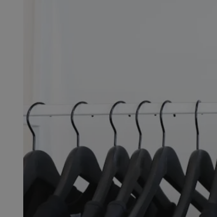
SessID
QeSessID
MvSessID
msToken
__cf_bm
__cf_bm
VISITOR_PRIVACY_
CookieScriptConse