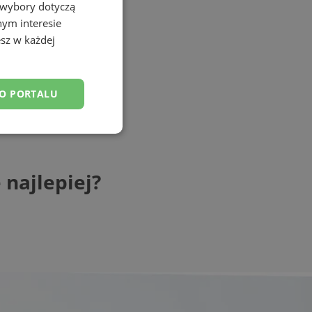
 wybory dotyczą
nym interesie
sz w każdej
DO PORTALU
esklasyfikowane
najlepiej?
ane
owanie użytkownika i
j.