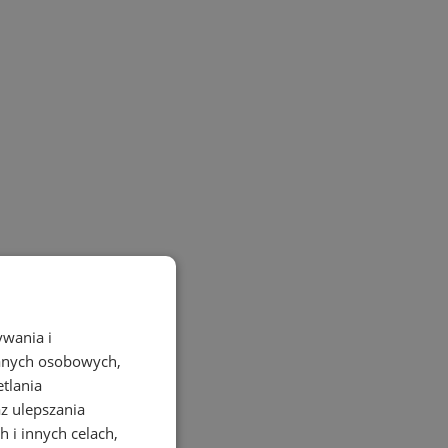
ywania i
danych osobowych,
etlania
az ulepszania
 i innych celach,