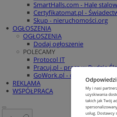
SmartHalls.com - Hale stalo
Certyfikatomat.pl - Świadec
Skup - nieruchomości.org
OGŁOSZENIA
OGŁOSZENIA
Dodaj ogłoszenie
POLECAMY
Protocol IT
Pracuj.pl - praca w Rudzie Ślą
GoWork.pl - oferty pracy
Odpowiedzia
REKLAMA
My i nasi partne
WSPÓŁPRACA
uzyskiwania dost
takich jak Twój a
spersonalizowanyc
usług.
Dostawcy s