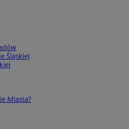
adów
e Śląskiej
kiej
ie Miasta?