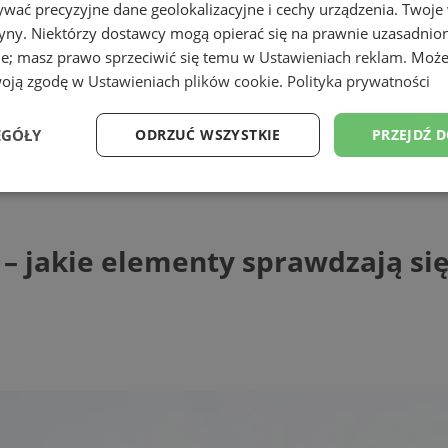
wać precyzyjne dane geolokalizacyjne i cechy urządzenia. Twoje
tryny. Niektórzy dostawcy mogą opierać się na prawnie uzasadnio
ie; masz prawo sprzeciwić się temu w
Ustawieniach reklam
. Może
woją zgodę w
Ustawieniach plików cookie
.
Polityka prywatności
EGÓŁY
ODRZUĆ WSZYSTKIE
PRZEJDŹ 
e elementy sprawdzają się najlepiej?
Wydajność
Targetowanie
Funkcjonalność
Ni
 jakie elementy sprawdzają się 
ezbędne
Wydajność
Targetowanie
Funkcjonalność
Niesklasyfikow
ie umożliwiają korzystanie z podstawowych funkcji strony internetowej, takich jak log
Bez niezbędnych plików cookie nie można prawidłowo korzystać ze strony internetowe
Provider
/
Okres
Opis
Domena
przechowywania