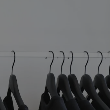
tyfikator sesji.
tyfikator sesji.
tyfikator sesji.
 celów
a, zapewniając, że
i, a ich dane są
przez witrynę
sług.
iania ludzi i botów.
ernetowej, ponieważ
aportów na temat
towej.
iania ludzi i botów.
ernetowej, ponieważ
aportów na temat
towej.
o przechowywania
watności dla ich
dane dotyczące
olityki i
ając, że ich
e w przyszłych
zez usługę Cookie-