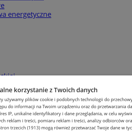
we
twa energetyczne
skiej
lne korzystanie z Twoich danych
rzy używamy plików cookie i podobnych technologii do przechow
ępu do informacji na Twoim urządzeniu oraz do przetwarzania 
dres IP, unikalne identyfikatory i dane przeglądania, w celu wyświ
h reklam i treści, pomiaru reklam i treści, analizy odbiorców or
tron trzecich (1913)
mogą również przetwarzać Twoje dane w tych