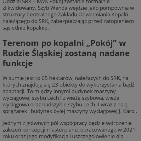
Oddział SRK – KWK Pokój zostanie formalnie
zlikwidowany. Szyb Wanda wejdzie jako pompownia w
struktury Centralnego Zakładu Odwadniania Kopalń
należącego do SRK, zabezpieczając przed zatopieniem
sąsiednie kopalnie.
Terenom po kopalni „Pokój” w
Rudzie Śląskiej zostaną nadane
funkcje
W sumie jest to 65 hektarów, należących do SRK, na
których znajdują się 23 obiekty do wykorzystania bądź
adaptacji. To między innymi budynek maszyny
wyciągowej szybu Lech I z wieżą szybową, wieża
wyciągowa oraz nadszybie szybu Lech II wraz z halą
sprężarek i budynek byłej maszyny wyciągowej J. Karol.
Jednym z głównych pól współpracy będzie wdrożenie
założeń koncepcji masterplanu, opracowanego w 2021
roku oraz jego modyfikacja i uszczegółowienie dla