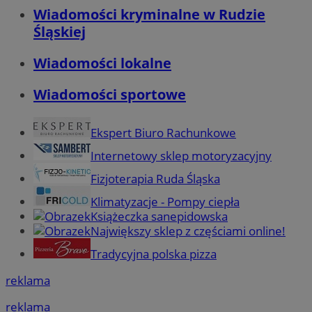
Wiadomości kryminalne w Rudzie
Śląskiej
Wiadomości lokalne
Wiadomości sportowe
Ekspert Biuro Rachunkowe
Internetowy sklep motoryzacyjny
Fizjoterapia Ruda Śląska
Klimatyzacje - Pompy ciepła
Książeczka sanepidowska
Największy sklep z częściami online!
Tradycyjna polska pizza
reklama
reklama