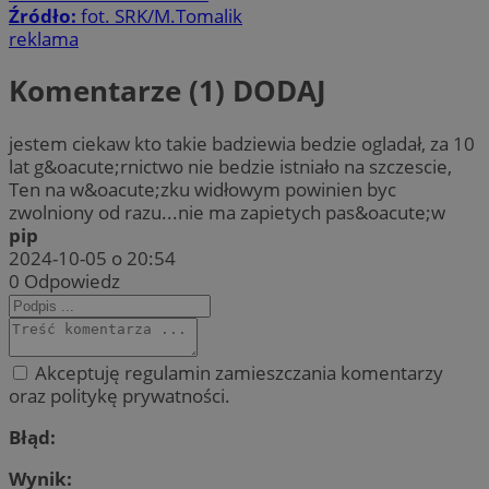
Źródło:
fot. SRK/M.Tomalik
reklama
Komentarze (1)
DODAJ
jestem ciekaw kto takie badziewia bedzie ogladał, za 10
lat g&oacute;rnictwo nie bedzie istniało na szczescie,
Ten na w&oacute;zku widłowym powinien byc
zwolniony od razu...nie ma zapietych pas&oacute;w
pip
2024-10-05 o 20:54
0
Odpowiedz
Akceptuję regulamin zamieszczania komentarzy
oraz politykę prywatności.
Błąd:
Wynik: