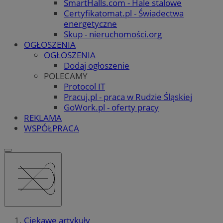
SmartHalls.com - Hale stalowe
Certyfikatomat.pl - Świadectwa
energetyczne
Skup - nieruchomości.org
OGŁOSZENIA
OGŁOSZENIA
Dodaj ogłoszenie
POLECAMY
Protocol IT
Pracuj.pl - praca w Rudzie Śląskiej
GoWork.pl - oferty pracy
REKLAMA
WSPÓŁPRACA
Ciekawe artykuły