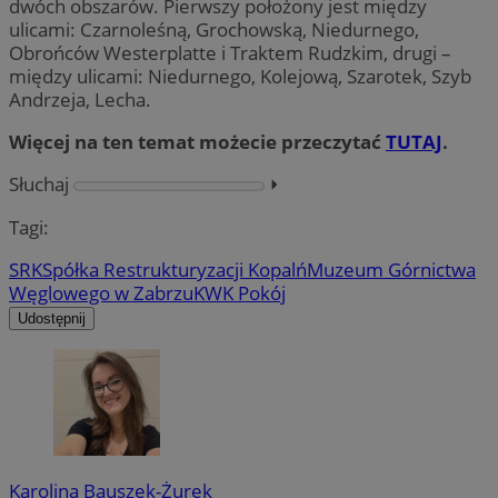
dwóch obszarów. Pierwszy położony jest między
ulicami: Czarnoleśną, Grochowską, Niedurnego,
Obrońców Westerplatte i Traktem Rudzkim, drugi –
między ulicami: Niedurnego, Kolejową, Szarotek, Szyb
Andrzeja, Lecha.
Więcej na ten temat możecie przeczytać
TUTAJ
.
Słuchaj
⏵︎
Tagi:
SRK
Spółka Restrukturyzacji Kopalń
Muzeum Górnictwa
Węglowego w Zabrzu
KWK Pokój
Udostępnij
Karolina Bauszek-Żurek