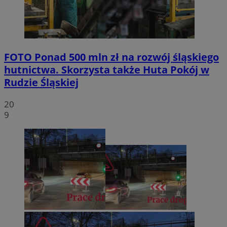
FOTO
Ponad 500 mln zł na rozwój śląskiego
hutnictwa. Skorzysta także Huta Pokój w
Rudzie Śląskiej
20
9