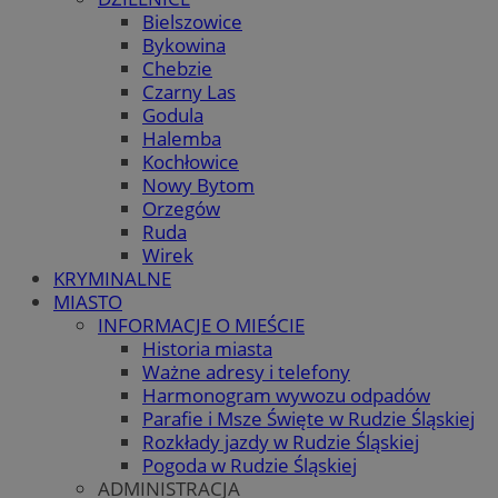
Bielszowice
Bykowina
Chebzie
Czarny Las
Godula
Halemba
Kochłowice
Nowy Bytom
Orzegów
Ruda
Wirek
KRYMINALNE
MIASTO
INFORMACJE O MIEŚCIE
Historia miasta
Ważne adresy i telefony
Harmonogram wywozu odpadów
Parafie i Msze Święte w Rudzie Śląskiej
Rozkłady jazdy w Rudzie Śląskiej
Pogoda w Rudzie Śląskiej
ADMINISTRACJA