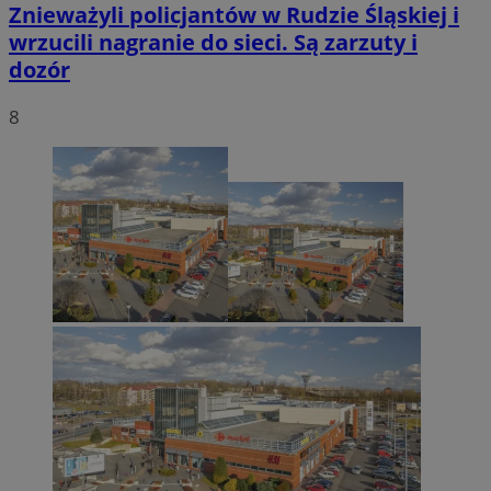
Znieważyli policjantów w Rudzie Śląskiej i
wrzucili nagranie do sieci. Są zarzuty i
dozór
8