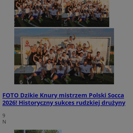
FOTO
Dzikie Knury mistrzem Polski Socca
2026! Historyczny sukces rudzkiej drużyny
9
N