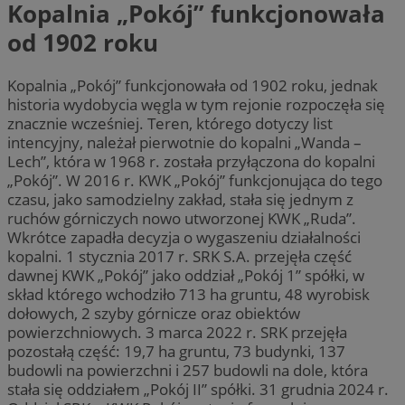
Kopalnia „Pokój” funkcjonowała
od 1902 roku
Kopalnia „Pokój” funkcjonowała od 1902 roku, jednak
historia wydobycia węgla w tym rejonie rozpoczęła się
znacznie wcześniej. Teren, którego dotyczy list
intencyjny, należał pierwotnie do kopalni „Wanda –
Lech”, która w 1968 r. została przyłączona do kopalni
„Pokój”. W 2016 r. KWK „Pokój” funkcjonująca do tego
czasu, jako samodzielny zakład, stała się jednym z
ruchów górniczych nowo utworzonej KWK „Ruda”.
Wkrótce zapadła decyzja o wygaszeniu działalności
kopalni. 1 stycznia 2017 r. SRK S.A. przejęła część
dawnej KWK „Pokój” jako oddział „Pokój 1” spółki, w
skład którego wchodziło 713 ha gruntu, 48 wyrobisk
dołowych, 2 szyby górnicze oraz obiektów
powierzchniowych. 3 marca 2022 r. SRK przejęła
pozostałą część: 19,7 ha gruntu, 73 budynki, 137
budowli na powierzchni i 257 budowli na dole, która
stała się oddziałem „Pokój II” spółki. 31 grudnia 2024 r.