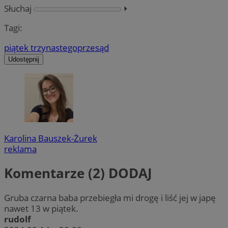
Słuchaj
⏵︎
Tagi:
piątek trzynastego
przesąd
Udostępnij
Karolina Bauszek-Żurek
reklama
Komentarze (2)
DODAJ
Gruba czarna baba przebiegła mi drogę i liść jej w japę
nawet 13 w piątek.
rudolf