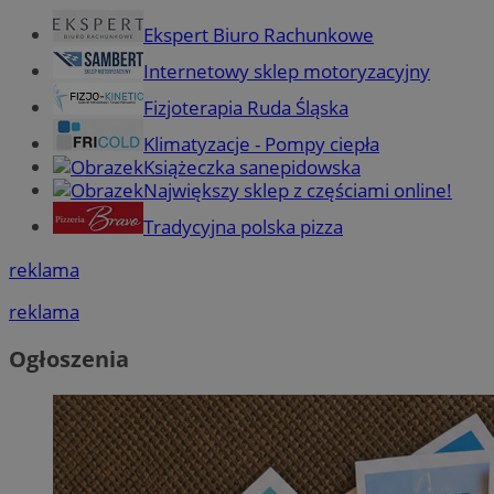
Ekspert Biuro Rachunkowe
Internetowy sklep motoryzacyjny
Fizjoterapia Ruda Śląska
Klimatyzacje - Pompy ciepła
Książeczka sanepidowska
Największy sklep z częściami online!
Tradycyjna polska pizza
reklama
reklama
Ogłoszenia