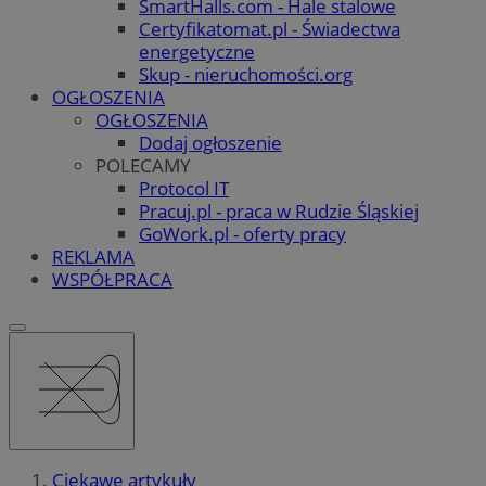
SmartHalls.com - Hale stalowe
Certyfikatomat.pl - Świadectwa
energetyczne
Skup - nieruchomości.org
OGŁOSZENIA
OGŁOSZENIA
Dodaj ogłoszenie
POLECAMY
Protocol IT
Pracuj.pl - praca w Rudzie Śląskiej
GoWork.pl - oferty pracy
REKLAMA
WSPÓŁPRACA
Ciekawe artykuły