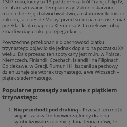
1307 roku, kiedy to 13 października król Francji, Filip IV,
zlecił aresztowanie Templariuszy. Zakon oskarżono
m.in. o herezję i bałwochwalstwo, a ostatni wielki mistrz
zakonu, Jacques de Molay, przed śmiercią na stosie miał
przekląć króla i papieża Klemensa V. Co ciekawe, obaj
zmarli w ciągu roku po tej egzekucji.
Powszechne przekonanie o pechowości piątku
trzynastego pojawiło się jednak dopiero na początku XX
wieku. Dziś przesąd ten spotykany jest m.in. w Polsce,
Niemczech, Finlandii, Czechach, Islandii i na Filipinach.
Co ciekawe, w Grecji, Rumunii i Hiszpanii za pechowy
dzień uznaje się wtorek trzynastego, a we Włoszech –
piątek siedemnastego.
Popularne przesądy związane z piątkiem
trzynastego:
Nie przechodź pod drabiną
– Przesąd ten może
sięgać czasów średniowiecza, kiedy drabina
symbolizowała szubienicę. Inna teoria mówi, że