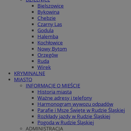
Bielszowice
Bykowina
Chebzie
Czarny Las
Godula
Halemba
Kochłowice
Nowy Bytom
Orzegów
Ruda
Wirek
KRYMINALNE
MIASTO
INFORMACJE O MIEŚCIE
Historia miasta
Ważne adresy i telefony
Harmonogram wywozu odpadów
Parafie i Msze Święte w Rudzie Śląskiej
Rozkłady jazdy w Rudzie Śląskiej
Pogoda w Rudzie Śląskiej
ADMINISTRACJA