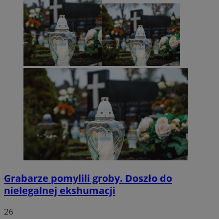
Grabarze pomylili groby. Doszło do
nielegalnej ekshumacji
26