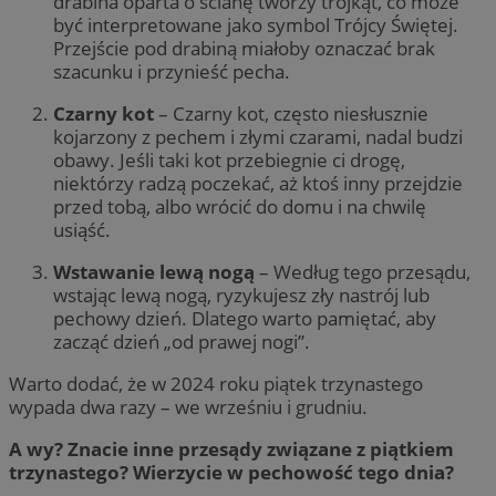
drabina oparta o ścianę tworzy trójkąt, co może
być interpretowane jako symbol Trójcy Świętej.
Przejście pod drabiną miałoby oznaczać brak
szacunku i przynieść pecha.
Czarny kot
– Czarny kot, często niesłusznie
kojarzony z pechem i złymi czarami, nadal budzi
obawy. Jeśli taki kot przebiegnie ci drogę,
niektórzy radzą poczekać, aż ktoś inny przejdzie
przed tobą, albo wrócić do domu i na chwilę
usiąść.
Wstawanie lewą nogą
– Według tego przesądu,
wstając lewą nogą, ryzykujesz zły nastrój lub
pechowy dzień. Dlatego warto pamiętać, aby
zacząć dzień „od prawej nogi”.
Warto dodać, że w 2024 roku piątek trzynastego
wypada dwa razy – we wrześniu i grudniu.
A wy? Znacie inne przesądy związane z piątkiem
trzynastego? Wierzycie w pechowość tego dnia?