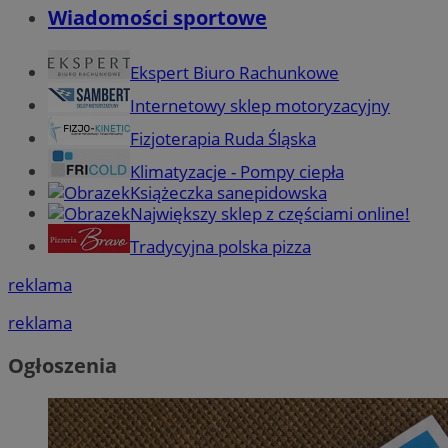
Wiadomości sportowe
Ekspert Biuro Rachunkowe
Internetowy sklep motoryzacyjny
Fizjoterapia Ruda Śląska
Klimatyzacje - Pompy ciepła
Książeczka sanepidowska
Największy sklep z częściami online!
Tradycyjna polska pizza
reklama
reklama
Ogłoszenia