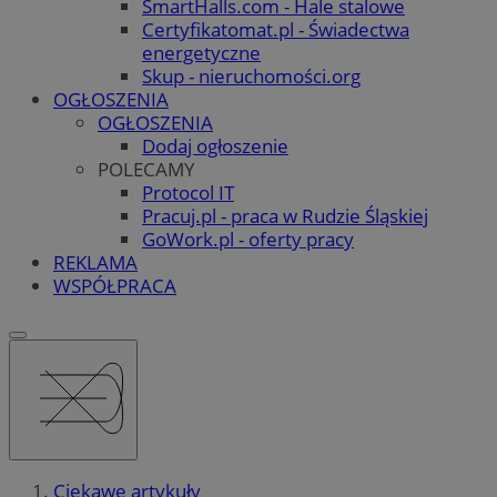
SmartHalls.com - Hale stalowe
Certyfikatomat.pl - Świadectwa
energetyczne
Skup - nieruchomości.org
OGŁOSZENIA
OGŁOSZENIA
Dodaj ogłoszenie
POLECAMY
Protocol IT
Pracuj.pl - praca w Rudzie Śląskiej
GoWork.pl - oferty pracy
REKLAMA
WSPÓŁPRACA
Ciekawe artykuły