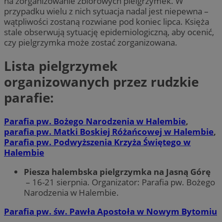
na zorganizowanie zbiorowych pielgrzymek. W
przypadku wielu z nich sytuacja nadal jest niepewna –
wątpliwości zostaną rozwiane pod koniec lipca. Księża
stale obserwują sytuację epidemiologiczną, aby ocenić,
czy pielgrzymka może zostać zorganizowana.
Lista pielgrzymek
organizowanych przez rudzkie
parafie:
Parafia pw. Bożego Narodzenia w Halembie
,
parafia pw. Matki Boskiej Różańcowej w Halembie
,
Parafia pw. Podwyższenia Krzyża Świętego w
Halembie
Piesza halembska pielgrzymka na Jasną Górę
– 16-21 sierpnia. Organizator: Parafia pw. Bożego
Narodzenia w Halembie.
Parafia pw. św. Pawła Apostoła
w Nowym Bytomiu