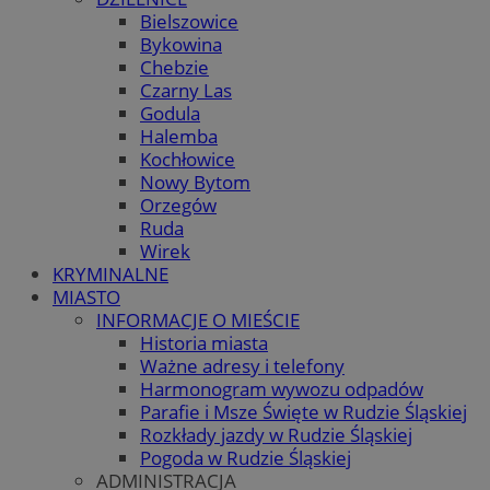
Bielszowice
Bykowina
Chebzie
Czarny Las
Godula
Halemba
Kochłowice
Nowy Bytom
Orzegów
Ruda
Wirek
KRYMINALNE
MIASTO
INFORMACJE O MIEŚCIE
Historia miasta
Ważne adresy i telefony
Harmonogram wywozu odpadów
Parafie i Msze Święte w Rudzie Śląskiej
Rozkłady jazdy w Rudzie Śląskiej
Pogoda w Rudzie Śląskiej
ADMINISTRACJA