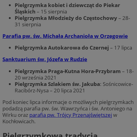
Pielgrzymka kobiet i dziewcząt do Piekar
Śląskich
– 15 sierpnia
Pielgrzymka Młodzieży do Częstochowy
– 28-
31 sierpnia
Parafia pw. św. Michała Archanioła
w Orzegowie
Pielgrzymka Autokarowa do Czernej
– 17 lipca
Sanktuarium św. Józefa
w Rudzie
Pielgrzymka Praga-Kutna Hora-Przybram
– 18-
20 września 2021
Pielgrzymka Szlakiem św. Jakuba
: Sośnicowice-
Racibórz-Nysa – 20 lipca 2021
Pod koniec lipca informacje o możliwych pielgrzymkach
podadzą parafia pw. św. Wawrzyńca i św. Antoniego na
Wirku oraz
parafia pw. Trójcy Przenajświętszej
w
Kochłowicach.
Pielgrzymkowa tradycja