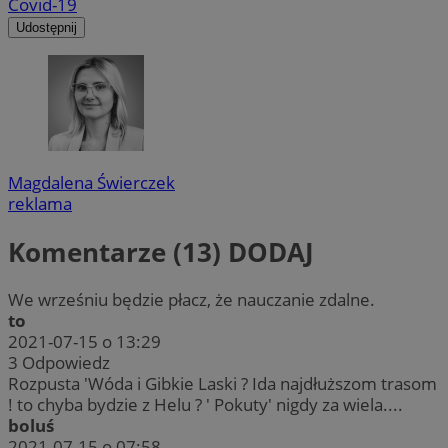
Covid-19
Udostępnij
Magdalena Świerczek
reklama
Komentarze (13)
DODAJ
We wrześniu będzie płacz, że nauczanie zdalne.
to
2021-07-15 o 13:29
3
Odpowiedz
Rozpusta 'Wóda i Gibkie Laski ? Ida najdłuższom trasom
! to chyba bydzie z Helu ? ' Pokuty' nigdy za wiela....
boluś
2021-07-15 o 07:58