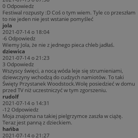
0
Odpowiedz
Festiwal rozpusty :D Coś o tym wiem. Tyle co przeszłam
to nie jeden nie jest wstanie pomyśleć
jola
2021-07-14 o 18:04
-6
Odpowiedz
Wiemy Jola, że nie z jednego pieca chleb jadłaś.
dziewica
2021-07-14 o 21:23
3
Odpowiedz
Wszyscy święci, a nocą wóda leje się strumieniami,
dziewczyny wchodzą do cudzych namiotów. To taki
Święty Przystanek Woodstock.Wolę posiedzieć w domu
przed TV niż uczestniczyć w tym zgorszeniu.
rudolf
2021-07-14 o 14:31
-12
Odpowiedz
Moja znajoma na takiej pielgrzymce zaszła w ciążę.
Teraz jest panną z dzieckiem.
hańba
2021-07-14 o 21:27