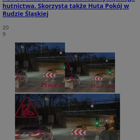
hutnictwa. Skorzysta także Huta Pokój w
Rudzie Śląskiej
20
9