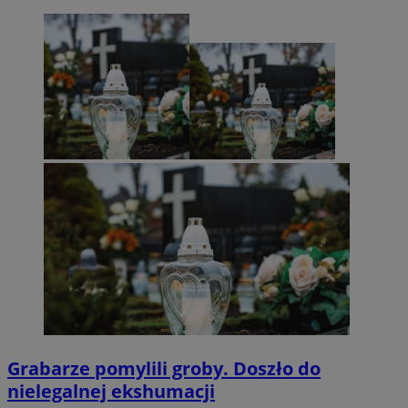
Grabarze pomylili groby. Doszło do
nielegalnej ekshumacji