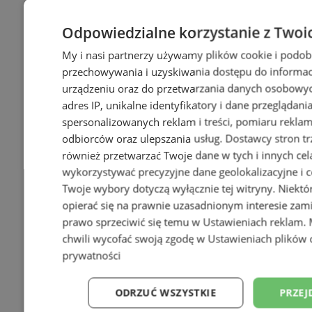
Odpowiedzialne korzystanie z Twoi
My i nasi partnerzy używamy plików cookie i podob
przechowywania i uzyskiwania dostępu do informac
urządzeniu oraz do przetwarzania danych osobowych
adres IP, unikalne identyfikatory i dane przeglądani
spersonalizowanych reklam i treści, pomiaru reklam i
odbiorców oraz ulepszania usług.
Dostawcy stron tr
również przetwarzać Twoje dane w tych i innych cel
wykorzystywać precyzyjne dane geolokalizacyjne i c
Twoje wybory dotyczą wyłącznie tej witryny. Niekt
opierać się na prawnie uzasadnionym interesie zami
prawo sprzeciwić się temu w
Ustawieniach reklam
.
chwili wycofać swoją zgodę w
Ustawieniach plików 
prywatności
ODRZUĆ WSZYSTKIE
PRZEJ