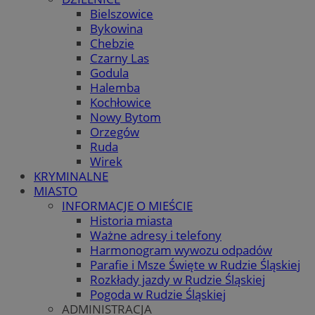
Bielszowice
Bykowina
Chebzie
Czarny Las
Godula
Halemba
Kochłowice
Nowy Bytom
Orzegów
Ruda
Wirek
KRYMINALNE
MIASTO
INFORMACJE O MIEŚCIE
Historia miasta
Ważne adresy i telefony
Harmonogram wywozu odpadów
Parafie i Msze Święte w Rudzie Śląskiej
Rozkłady jazdy w Rudzie Śląskiej
Pogoda w Rudzie Śląskiej
ADMINISTRACJA