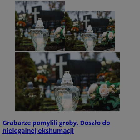
Grabarze pomylili groby. Doszło do
nielegalnej ekshumacji