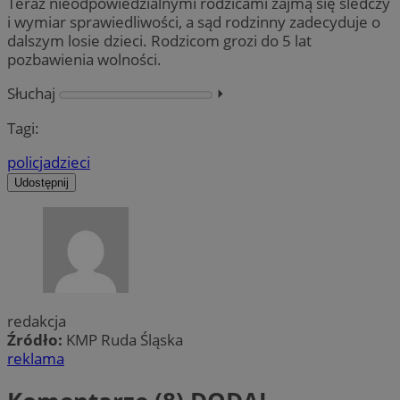
Teraz nieodpowiedzialnymi rodzicami zajmą się śledczy
i wymiar sprawiedliwości, a sąd rodzinny zadecyduje o
dalszym losie dzieci. Rodzicom grozi do 5 lat
pozbawienia wolności.
Słuchaj
⏵︎
Tagi:
policja
dzieci
Udostępnij
redakcja
Źródło:
KMP Ruda Śląska
reklama