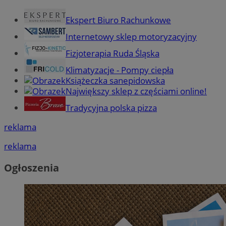
Ekspert Biuro Rachunkowe
Internetowy sklep motoryzacyjny
Fizjoterapia Ruda Śląska
Klimatyzacje - Pompy ciepła
Książeczka sanepidowska
Największy sklep z częściami online!
Tradycyjna polska pizza
reklama
reklama
Ogłoszenia