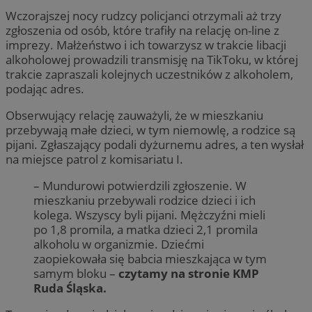
Wczorajszej nocy rudzcy policjanci otrzymali aż trzy
zgłoszenia od osób, które trafiły na relację on-line z
imprezy. Małżeństwo i ich towarzysz w trakcie libacji
alkoholowej prowadzili transmisję na TikToku, w której
trakcie zapraszali kolejnych uczestników z alkoholem,
podając adres.
Obserwujący relację zauważyli, że w mieszkaniu
przebywają małe dzieci, w tym niemowlę, a rodzice są
pijani. Zgłaszający podali dyżurnemu adres, a ten wysłał
na miejsce patrol z komisariatu I.
– Mundurowi potwierdzili zgłoszenie. W
mieszkaniu przebywali rodzice dzieci i ich
kolega. Wszyscy byli pijani. Mężczyźni mieli
po 1,8 promila, a matka dzieci 2,1 promila
alkoholu w organizmie. Dziećmi
zaopiekowała się babcia mieszkająca w tym
samym bloku –
czytamy na stronie KMP
Ruda Śląska.