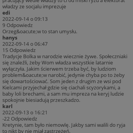
pracujący wedle władzy to ci od miski ryżu a elektorat
władzy ze socjalu imprezuje
edi
2022-09-14 o 09:13
9
Odpowiedz
Orzeg&oacute;w to stan umysłu.
hanys
2022-09-14 o 06:47
15
Odpowiedz
Tradycje Bolka w narodzie wiecznie żywe. Społeczniaki
się znaleźli, żeby Wom władza wszystkie latarnie
wyłączyła. Jakim ścierwem trzeba być, by ludziom
problem&oacute;w narobić, jedynie chyba po to żeby
się dowartościować. Som jeden z drugim ze wsi pod
Kielcami przyjechał gdzie się ciachali scyzorykami, a
baby loli brechami, a sam mu impreza na keryj ludzie
spokojnie biesiadują przeszkadzo.
karl
2022-09-13 o 16:21
-22
Odpowiedz
Kretynie, tam było niemowlę. Jakby sami walili do ryja
to nikt by nie miał zastrzeżeń.