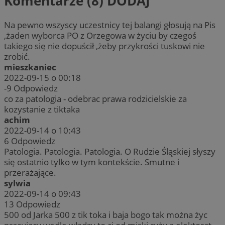
Komentarze (8)
DODAJ
Na pewno wszyscy uczestnicy tej balangi głosują na Pis
,żaden wyborca PO z Orzegowa w życiu by czegoś
takiego się nie dopuścił ,żeby przykrości tuskowi nie
zrobić.
mieszkaniec
2022-09-15 o 00:18
-9
Odpowiedz
co za patologia - odebrac prawa rodzicielskie za
kozystanie z tiktaka
achim
2022-09-14 o 10:43
6
Odpowiedz
Patologia. Patologia. Patologia. O Rudzie Śląskiej słyszy
się ostatnio tylko w tym kontekście. Smutne i
przerażające.
sylwia
2022-09-14 o 09:43
13
Odpowiedz
500 od Jarka 500 z tik toka i baja bogo tak można życ