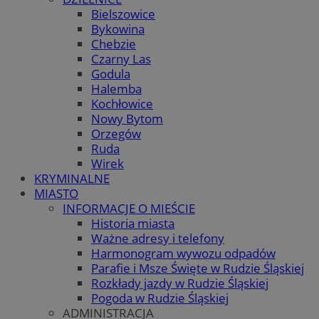
Bielszowice
Bykowina
Chebzie
Czarny Las
Godula
Halemba
Kochłowice
Nowy Bytom
Orzegów
Ruda
Wirek
KRYMINALNE
MIASTO
INFORMACJE O MIEŚCIE
Historia miasta
Ważne adresy i telefony
Harmonogram wywozu odpadów
Parafie i Msze Święte w Rudzie Śląskiej
Rozkłady jazdy w Rudzie Śląskiej
Pogoda w Rudzie Śląskiej
ADMINISTRACJA