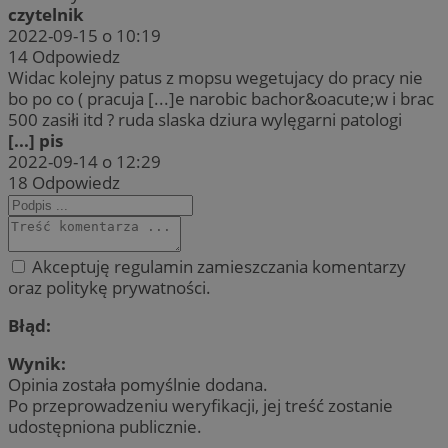
czytelnik
2022-09-15 o 10:19
14
Odpowiedz
Widac kolejny patus z mopsu wegetujacy do pracy nie
bo po co ( pracuja [...]e narobic bachor&oacute;w i brac
500 zasiłi itd ? ruda slaska dziura wylęgarni patologi
[...] pis
2022-09-14 o 12:29
18
Odpowiedz
Akceptuję regulamin zamieszczania komentarzy
oraz politykę prywatności.
Błąd:
Wynik:
Opinia została pomyślnie dodana.
Po przeprowadzeniu weryfikacji, jej treść zostanie
udostępniona publicznie.