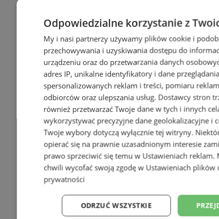
Odpowiedzialne korzystanie z Twoi
My i nasi partnerzy używamy plików cookie i podob
przechowywania i uzyskiwania dostępu do informac
urządzeniu oraz do przetwarzania danych osobowych
adres IP, unikalne identyfikatory i dane przeglądani
spersonalizowanych reklam i treści, pomiaru reklam i
odbiorców oraz ulepszania usług.
Dostawcy stron tr
również przetwarzać Twoje dane w tych i innych cel
wykorzystywać precyzyjne dane geolokalizacyjne i c
Twoje wybory dotyczą wyłącznie tej witryny. Niekt
opierać się na prawnie uzasadnionym interesie zami
prawo sprzeciwić się temu w
Ustawieniach reklam
.
chwili wycofać swoją zgodę w
Ustawieniach plików 
prywatności
ODRZUĆ WSZYSTKIE
PRZEJ