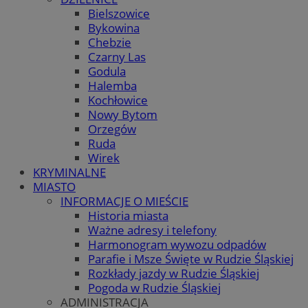
Bielszowice
Bykowina
Chebzie
Czarny Las
Godula
Halemba
Kochłowice
Nowy Bytom
Orzegów
Ruda
Wirek
KRYMINALNE
MIASTO
INFORMACJE O MIEŚCIE
Historia miasta
Ważne adresy i telefony
Harmonogram wywozu odpadów
Parafie i Msze Święte w Rudzie Śląskiej
Rozkłady jazdy w Rudzie Śląskiej
Pogoda w Rudzie Śląskiej
ADMINISTRACJA