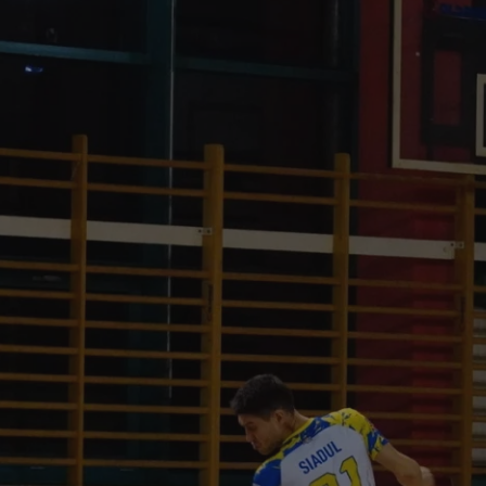
rudaslaska.com.pl
1 rok
Ten plik cookie przechowuje iden
rudaslaska.com.pl
1 rok
Ten plik cookie przechowuje iden
rudaslaska.com.pl
1 rok
Ten plik cookie przechowuje iden
.tiktok.com
1 tydzień 3 dni
Ten plik cookie jest używany do
uwierzytelniania i bezpieczeństw
użytkownicy pozostają zalogowan
zabezpieczone, jak poruszać się 
internetową lub interakcji z jej u
30 minut
Ten plik cookie służy do rozróżn
Cloudflare Inc.
Jest to korzystne dla strony int
.x.com
umożliwia tworzenie ważnych r
korzystania z jej witryny interne
29 minut 59
Ten plik cookie służy do rozróżn
Cloudflare Inc.
sekund
Jest to korzystne dla strony int
.twitter.com
umożliwia tworzenie ważnych r
korzystania z jej witryny interne
Polityce prywatności Google
METADATA
5 miesięcy 4
Ten plik cookie jest używany d
YouTube
tygodnie
zgody użytkownika i wyboru pry
.youtube.com
interakcji z witryną. Rejestruje 
zgody odwiedzającego na różne p
ustawienia prywatności, zapewni
preferencje zostaną uhonorowan
sesjach.
nt
4 tygodnie 2 dni
Ten plik cookie jest używany pr
CookieScript