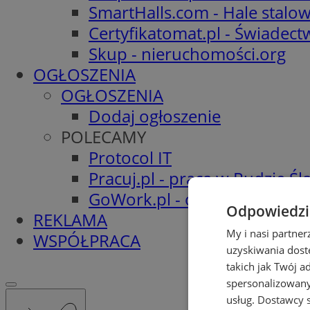
SmartHalls.com - Hale stalo
Certyfikatomat.pl - Świadec
Skup - nieruchomości.org
OGŁOSZENIA
OGŁOSZENIA
Dodaj ogłoszenie
POLECAMY
Protocol IT
Pracuj.pl - praca w Rudzie Ślą
GoWork.pl - oferty pracy
Odpowiedzia
REKLAMA
My i nasi partne
WSPÓŁPRACA
uzyskiwania dost
takich jak Twój a
spersonalizowanyc
usług.
Dostawcy s