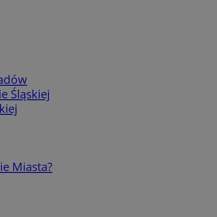
adów
e Śląskiej
kiej
ie Miasta?