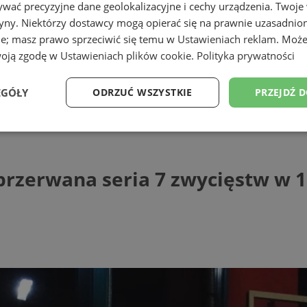
wać precyzyjne dane geolokalizacyjne i cechy urządzenia. Twoje
tryny. Niektórzy dostawcy mogą opierać się na prawnie uzasadnio
ie; masz prawo sprzeciwić się temu w
Ustawieniach reklam
. Może
woją zgodę w
Ustawieniach plików cookie
.
Polityka prywatności
EGÓŁY
ODRZUĆ WSZYSTKIE
PRZEJDŹ 
na seria 7 zwycięstw w 1. Lidze Polskiej
Wydajność
Targetowanie
Funkcjonalność
Ni
zerwana seria 7 zwycięstw w 1. 
ezbędne
Wydajność
Targetowanie
Funkcjonalność
Niesklasyfikow
ie umożliwiają korzystanie z podstawowych funkcji strony internetowej, takich jak log
Bez niezbędnych plików cookie nie można prawidłowo korzystać ze strony internetowe
Provider
/
Okres
Opis
Domena
przechowywania