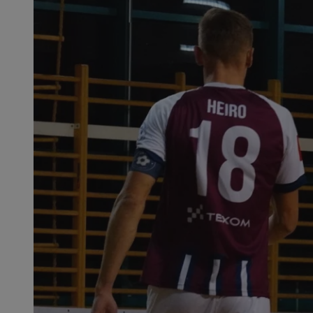
SessID
QeSessID
MvSessID
msToken
__cf_bm
__cf_bm
VISITOR_PRIVACY_
CookieScriptConse