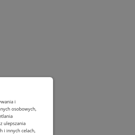
ywania i
danych osobowych,
etlania
az ulepszania
 i innych celach,