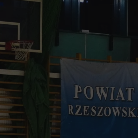
tyfikator sesji.
tyfikator sesji.
tyfikator sesji.
 celów
a, zapewniając, że
i, a ich dane są
przez witrynę
sług.
iania ludzi i botów.
ernetowej, ponieważ
aportów na temat
towej.
iania ludzi i botów.
ernetowej, ponieważ
aportów na temat
towej.
o przechowywania
watności dla ich
dane dotyczące
olityki i
ając, że ich
e w przyszłych
zez usługę Cookie-