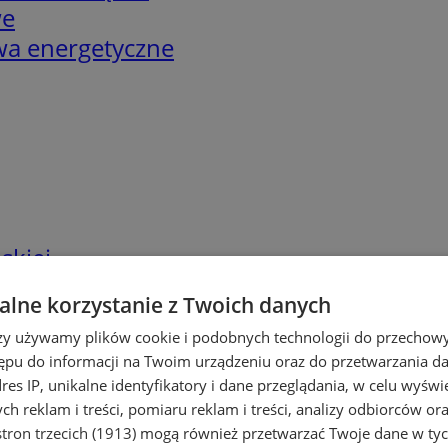
we
twa energetyczne
skiej
lne korzystanie z Twoich danych
rzy używamy plików cookie i podobnych technologii do przechow
ępu do informacji na Twoim urządzeniu oraz do przetwarzania 
dres IP, unikalne identyfikatory i dane przeglądania, w celu wyświ
h reklam i treści, pomiaru reklam i treści, analizy odbiorców or
tron trzecich (1913)
mogą również przetwarzać Twoje dane w tych