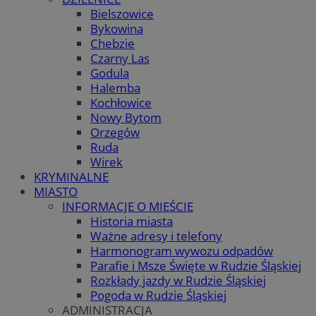
Bielszowice
Bykowina
Chebzie
Czarny Las
Godula
Halemba
Kochłowice
Nowy Bytom
Orzegów
Ruda
Wirek
KRYMINALNE
MIASTO
INFORMACJE O MIEŚCIE
Historia miasta
Ważne adresy i telefony
Harmonogram wywozu odpadów
Parafie i Msze Święte w Rudzie Śląskiej
Rozkłady jazdy w Rudzie Śląskiej
Pogoda w Rudzie Śląskiej
ADMINISTRACJA