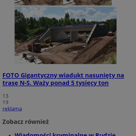
FOTO
Gigantyczny wiadukt nasunięty na
trasę N-S. Waży ponad 5 tysięcy ton
13
19
reklama
Zobacz również
Wiadomości kryminalne w Rudzie