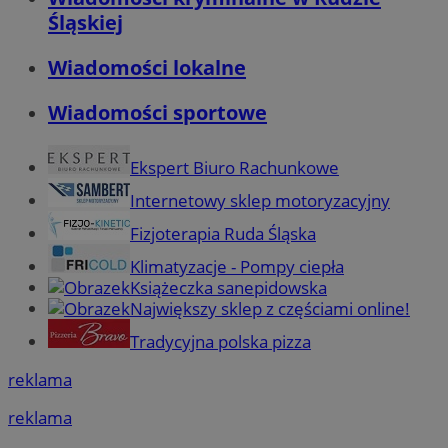
Śląskiej
Wiadomości lokalne
Wiadomości sportowe
Ekspert Biuro Rachunkowe
Internetowy sklep motoryzacyjny
Fizjoterapia Ruda Śląska
Klimatyzacje - Pompy ciepła
Książeczka sanepidowska
Największy sklep z częściami online!
Tradycyjna polska pizza
reklama
reklama