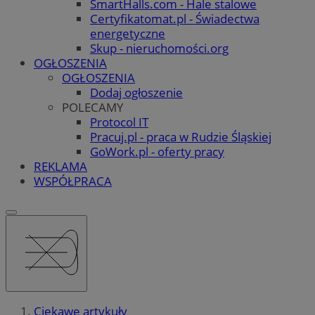
SmartHalls.com - Hale stalowe
Certyfikatomat.pl - Świadectwa
energetyczne
Skup - nieruchomości.org
OGŁOSZENIA
OGŁOSZENIA
Dodaj ogłoszenie
POLECAMY
Protocol IT
Pracuj.pl - praca w Rudzie Śląskiej
GoWork.pl - oferty pracy
REKLAMA
WSPÓŁPRACA
Ciekawe artykuły