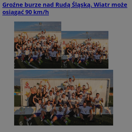
Groźne burze nad Rudą Śląską. Wiatr może
osiągać 90 km/h