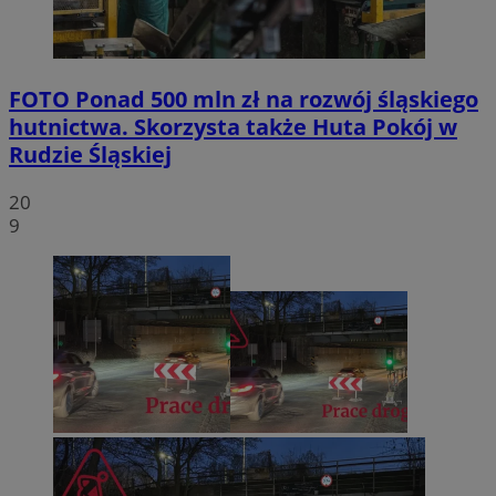
FOTO
Ponad 500 mln zł na rozwój śląskiego
hutnictwa. Skorzysta także Huta Pokój w
Rudzie Śląskiej
20
9