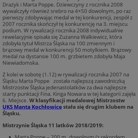
Drażyk i Marta Poppe. Dziewczyny z rocznika 2008
wywalczyły również srebro na 4×50 dowolnym, po raz
pierwszy zdobywając medal w tej konkurencji, zespół z
2007 rocznika skończył tę konkurencję na 3. miejscu
podium. W rywalizacji rocznika 2008 indywidualnie
rewelacyjnie spisała się Zuzanna Walkiewicz, która
zdobyła tytuł Mistrza Śląska na 100 zmiennym i
brązowy medal w konkurencji 50 motylkiem. Brązowy
medal na dystansie 100 m. grzbietem zdobyła Maja
Niewiadomska.
Z kolei w sobotę (1.12) w rywalizacji rocznika 2007 na
Śląsku Marta Poppe została najlepszą zawodniczką
Mistrzostw Śląska jedenastolatków za dwa najlepsze
starty punktacji Fina. Kinga Nowara w tej kategorii zajęła
6. Miejsce.
W klasyfikacji medalowej Mistrzostw
UKS Manta Kochłowice
stała się drugim klubem na
Śląsku.
Mistrzynie Śląska 11 latków 2018/2019:
Marta Poppe – 200 m. dowolnym (z rekordem