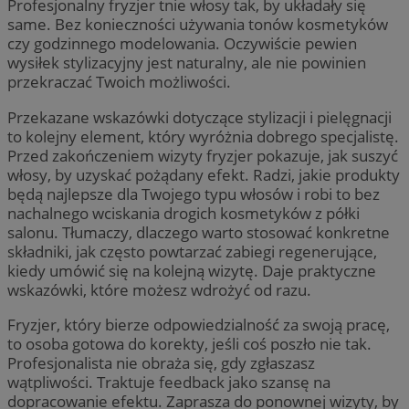
Profesjonalny fryzjer tnie włosy tak, by układały się
same. Bez konieczności używania tonów kosmetyków
czy godzinnego modelowania. Oczywiście pewien
wysiłek stylizacyjny jest naturalny, ale nie powinien
przekraczać Twoich możliwości.
Przekazane wskazówki dotyczące stylizacji i pielęgnacji
to kolejny element, który wyróżnia dobrego specjalistę.
Przed zakończeniem wizyty fryzjer pokazuje, jak suszyć
włosy, by uzyskać pożądany efekt. Radzi, jakie produkty
będą najlepsze dla Twojego typu włosów i robi to bez
nachalnego wciskania drogich kosmetyków z półki
salonu. Tłumaczy, dlaczego warto stosować konkretne
składniki, jak często powtarzać zabiegi regenerujące,
kiedy umówić się na kolejną wizytę. Daje praktyczne
wskazówki, które możesz wdrożyć od razu.
Fryzjer, który bierze odpowiedzialność za swoją pracę,
to osoba gotowa do korekty, jeśli coś poszło nie tak.
Profesjonalista nie obraża się, gdy zgłaszasz
wątpliwości. Traktuje feedback jako szansę na
dopracowanie efektu. Zaprasza do ponownej wizyty, by