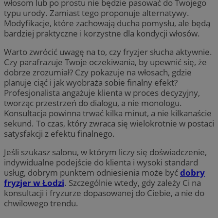
włosom lub po prostu nie będzie pasować do Twojego
typu urody. Zamiast tego proponuje alternatywy.
Modyfikacje, które zachowają ducha pomysłu, ale będą
bardziej praktyczne i korzystne dla kondycji włosów.
Warto zwrócić uwagę na to, czy fryzjer słucha aktywnie.
Czy parafrazuje Twoje oczekiwania, by upewnić się, że
dobrze zrozumiał? Czy pokazuje na włosach, gdzie
planuje ciąć i jak wyobraża sobie finalny efekt?
Profesjonalista angażuje klienta w proces decyzyjny,
tworząc przestrzeń do dialogu, a nie monologu.
Konsultacja powinna trwać kilka minut, a nie kilkanaście
sekund. To czas, który zwraca się wielokrotnie w postaci
satysfakcji z efektu finalnego.
Jeśli szukasz salonu, w którym liczy się doświadczenie,
indywidualne podejście do klienta i wysoki standard
usług, dobrym punktem odniesienia może być
dobry
fryzjer w Łodzi
. Szczególnie wtedy, gdy zależy Ci na
konsultacji i fryzurze dopasowanej do Ciebie, a nie do
chwilowego trendu.