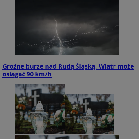
Groźne burze nad Rudą Śląską. Wiatr może
osiągać 90 km/h