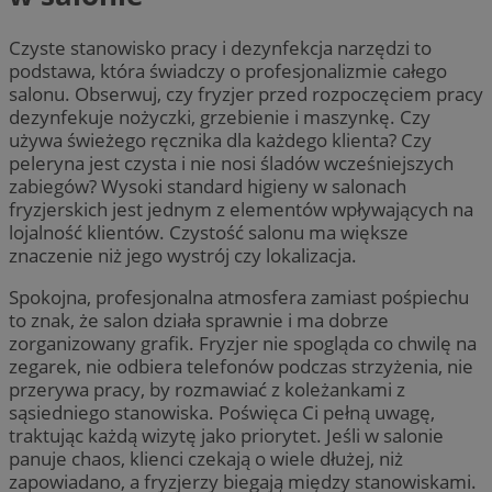
Czyste stanowisko pracy i dezynfekcja narzędzi to
podstawa, która świadczy o profesjonalizmie całego
salonu. Obserwuj, czy fryzjer przed rozpoczęciem pracy
dezynfekuje nożyczki, grzebienie i maszynkę. Czy
używa świeżego ręcznika dla każdego klienta? Czy
peleryna jest czysta i nie nosi śladów wcześniejszych
zabiegów? Wysoki standard higieny w salonach
fryzjerskich jest jednym z elementów wpływających na
lojalność klientów. Czystość salonu ma większe
znaczenie niż jego wystrój czy lokalizacja.
Spokojna, profesjonalna atmosfera zamiast pośpiechu
to znak, że salon działa sprawnie i ma dobrze
zorganizowany grafik. Fryzjer nie spogląda co chwilę na
zegarek, nie odbiera telefonów podczas strzyżenia, nie
przerywa pracy, by rozmawiać z koleżankami z
sąsiedniego stanowiska. Poświęca Ci pełną uwagę,
traktując każdą wizytę jako priorytet. Jeśli w salonie
panuje chaos, klienci czekają o wiele dłużej, niż
zapowiadano, a fryzjerzy biegają między stanowiskami.