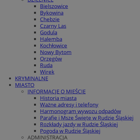
Bielszowice
Bykowina
Chebzie
Czarny Las
Godula
Halemba
Kochłowice
Nowy Bytom
Orzegów
Ruda
Wirek
KRYMINALNE
MIASTO
INFORMACJE O MIEŚCIE
Historia miasta
Ważne adresy i telefony
Harmonogram wywozu odpadów
Parafie i Msze Święte w Rudzie Śląskiej
Rozkłady jazdy w Rudzie Śląskiej
Pogoda w Rudzie Śląskiej
ADMINISTRACJA