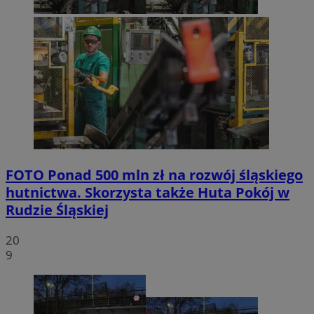
FOTO
Ponad 500 mln zł na rozwój śląskiego
hutnictwa. Skorzysta także Huta Pokój w
Rudzie Śląskiej
20
9