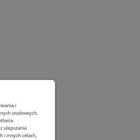
ywania i
danych osobowych,
etlania
az ulepszania
 i innych celach,