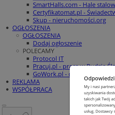
SmartHalls.com - Hale stalo
Certyfikatomat.pl - Świadec
Skup - nieruchomości.org
OGŁOSZENIA
OGŁOSZENIA
Dodaj ogłoszenie
POLECAMY
Protocol IT
Pracuj.pl - praca w Rudzie Ślą
GoWork.pl - oferty pracy
Odpowiedzia
REKLAMA
My i nasi partne
WSPÓŁPRACA
uzyskiwania dost
takich jak Twój a
spersonalizowanyc
usług.
Dostawcy s