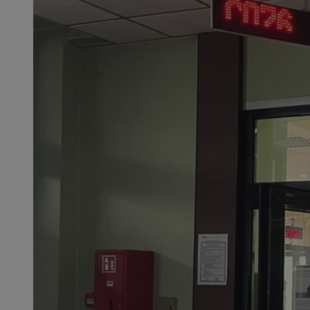
SessID
QeSessID
MvSessID
CookieScriptConse
VISITOR_PRIVACY_
msToken
Provider
Nazwa
Domena
Nazwa