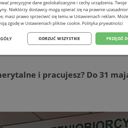
wać precyzyjne dane geolokalizacyjne i cechy urządzenia. Twoje
tryny. Niektórzy dostawcy mogą opierać się na prawnie uzasadnio
ie; masz prawo sprzeciwić się temu w
Ustawieniach reklam
. Może
woją zgodę w
Ustawieniach plików cookie
.
Polityka prywatności
EGÓŁY
ODRZUĆ WSZYSTKIE
PRZEJDŹ 
alne i pracujesz? Do 31 maja poinformu
Wydajność
Targetowanie
Funkcjonalność
Ni
erytalne i pracujesz? Do 31 ma
ezbędne
Wydajność
Targetowanie
Funkcjonalność
Niesklasyfikow
ie umożliwiają korzystanie z podstawowych funkcji strony internetowej, takich jak log
Bez niezbędnych plików cookie nie można prawidłowo korzystać ze strony internetowe
Provider
/
Okres
Opis
Domena
przechowywania