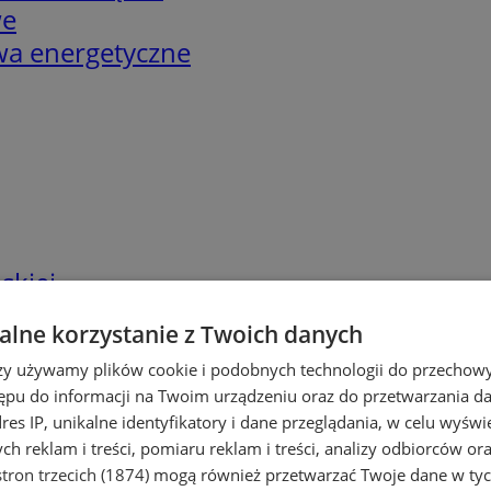
we
twa energetyczne
skiej
lne korzystanie z Twoich danych
rzy używamy plików cookie i podobnych technologii do przechow
ępu do informacji na Twoim urządzeniu oraz do przetwarzania 
dres IP, unikalne identyfikatory i dane przeglądania, w celu wyświ
h reklam i treści, pomiaru reklam i treści, analizy odbiorców or
tron trzecich (1874)
mogą również przetwarzać Twoje dane w tych