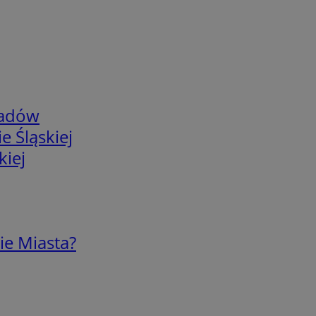
adów
e Śląskiej
kiej
ie Miasta?