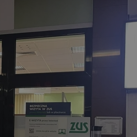
tyfikator sesji.
tyfikator sesji.
tyfikator sesji.
zez usługę Cookie-
eferencji
a pliki cookie. Jest
Cookie-Script.com
o przechowywania
watności dla ich
dane dotyczące
olityki i
ając, że ich
e w przyszłych
 celów
a, zapewniając, że
i, a ich dane są
przez witrynę
sług.