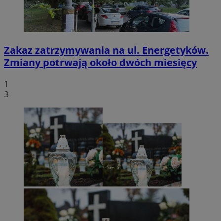
Zakaz zatrzymywania na ul. Energetyków.
Zmiany potrwają około dwóch miesięcy
1
3