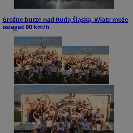
Groźne burze nad Rudą Śląską. Wiatr może
osiągać 90 km/h