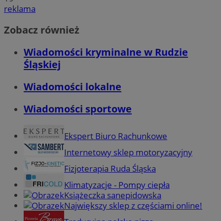
reklama
Zobacz również
Wiadomości kryminalne w Rudzie
Śląskiej
Wiadomości lokalne
Wiadomości sportowe
Ekspert Biuro Rachunkowe
Internetowy sklep motoryzacyjny
Fizjoterapia Ruda Śląska
Klimatyzacje - Pompy ciepła
Książeczka sanepidowska
Największy sklep z częściami online!