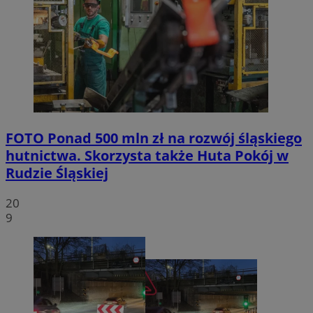
FOTO
Ponad 500 mln zł na rozwój śląskiego
hutnictwa. Skorzysta także Huta Pokój w
Rudzie Śląskiej
20
9