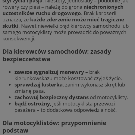
styl życia i pasja
. Niestety, jednoślady – podobnie jak
rowery czy piesi – należą do grona
niechronionych
uczestników ruchu drogowego
. Brak karoserii
oznacza, że
każde zderzenie może mieć tragiczne
skutki
. Nawet niewielki błąd kierowcy samochodu lub
samego motocyklisty może prowadzić do poważnych
konsekwencji.
Dla kierowców samochodów: zasady
bezpieczeństwa
zawsze sygnalizuj manewry
– brak
kierunkowskazu może kosztować czyjeś życie.
sprawdzaj lusterka
, zanim wykonasz skręt lub
zmianę pasa.
zachowuj bezpieczny dystans
od motocyklisty.
bądź ostrożny
, jeśli motocyklista przewozi
pasażera – to dodatkowa odpowiedzialność.
Dla motocyklistów: przypomnienie
podstaw