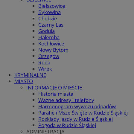
Bielszowice
Bykowina
Chebzie
Czarny Las
Godula
Halemba
Kochłowice
Nowy Bytom
Orzegów
Ruda
Wirek
KRYMINALNE
MIASTO
INFORMACJE O MIEŚCIE
Historia miasta
Ważne adresy i telefony
Harmonogram wywozu odpadów
Parafie i Msze Święte w Rudzie Śląskiej
Rozkłady jazdy w Rudzie Śląskiej
Pogoda w Rudzie Śląskiej
ADMINISTRACJA