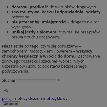
dostosuj prędkość
do warunków drogowych.
zawsze używaj kasku i odpowiedniej odzieży
ochronnej.
nie przeceniaj umiejętności
– droga to nie tor
wyścigowy.
unikaj jazdy slalomem
i trzymaj się przepisów
prawa o ruchu drogowym.
Niezależnie od tego, czym się poruszamy –
samochodem, motocyklem, rowerem –
wszyscy
chcemy bezpiecznie wrócić do domu
. Zachowanie
zdrowego rozsądku i szacunek wobec innych
uczestników ruchu to podstawa bezpiecznego
podróżowania.
Słuchaj
⏵︎
Tagi:
policja
motocykl
sezon motocyklowy
Udostępnij