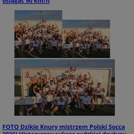
osiągać 90 km/h
FOTO
Dzikie Knury mistrzem Polski Socca