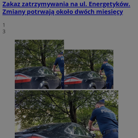
Zakaz zatrzymywania na ul. Energetyków.
Zmiany potrwają około dwóch miesięcy
1
3