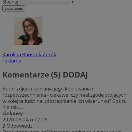
Słuchaj
⏵︎
Udostępnij
Karolina Bauszek-Żurek
reklama
Komentarze (5)
DODAJ
Autor zdjęcia zabrania jego kopiowania i
rozpowszechniania - ciekawe, czy miał zgodę stojących
w kolejce ludzi na udostępnienie ich wizerunku? Coś tu
nie tak....
ciekawy
2020-03-24 o 12:06
2
Odpowiedz
Dac listonoszom ze50procent podwyszki płacy,to sie