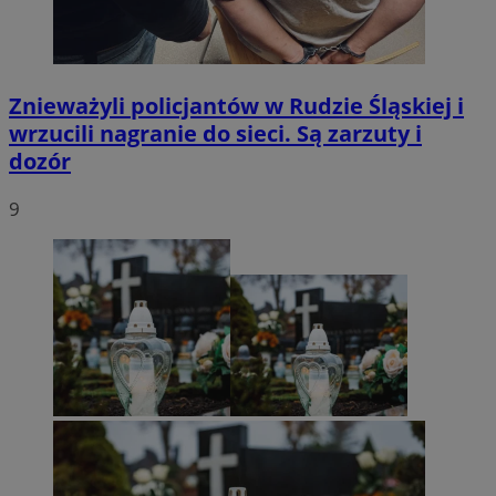
Znieważyli policjantów w Rudzie Śląskiej i
wrzucili nagranie do sieci. Są zarzuty i
dozór
9