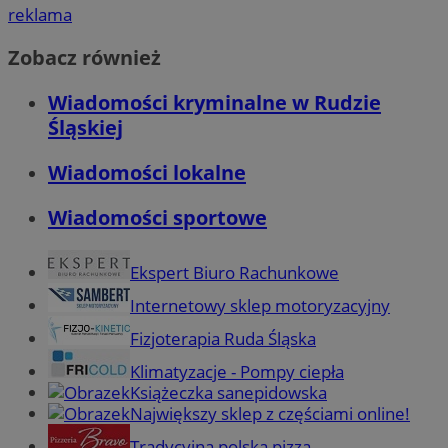
reklama
Zobacz również
Wiadomości kryminalne w Rudzie
Śląskiej
Wiadomości lokalne
Wiadomości sportowe
Ekspert Biuro Rachunkowe
Internetowy sklep motoryzacyjny
Fizjoterapia Ruda Śląska
Klimatyzacje - Pompy ciepła
Książeczka sanepidowska
Największy sklep z częściami online!
Tradycyjna polska pizza