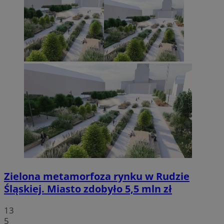
Zielona metamorfoza rynku w Rudzie
Śląskiej. Miasto zdobyło 5,5 mln zł
13
5