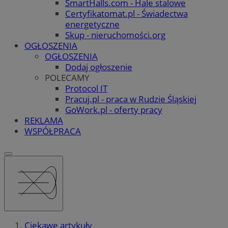
SmartHalls.com - Hale stalowe
Certyfikatomat.pl - Świadectwa
energetyczne
Skup - nieruchomości.org
OGŁOSZENIA
OGŁOSZENIA
Dodaj ogłoszenie
POLECAMY
Protocol IT
Pracuj.pl - praca w Rudzie Śląskiej
GoWork.pl - oferty pracy
REKLAMA
WSPÓŁPRACA
Ciekawe artykuły