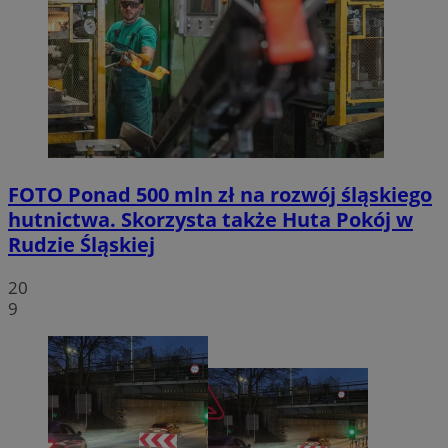
FOTO
Ponad 500 mln zł na rozwój śląskiego
hutnictwa. Skorzysta także Huta Pokój w
Rudzie Śląskiej
20
9