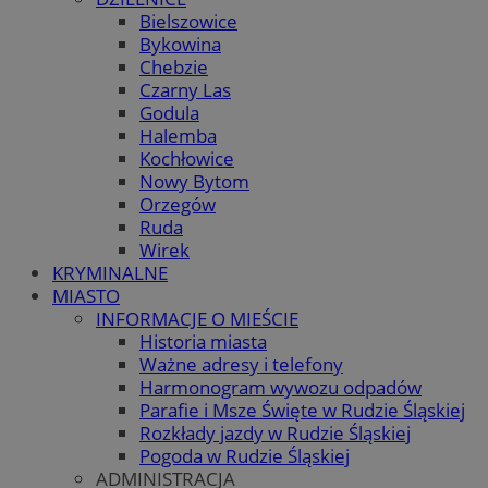
Bielszowice
Bykowina
Chebzie
Czarny Las
Godula
Halemba
Kochłowice
Nowy Bytom
Orzegów
Ruda
Wirek
KRYMINALNE
MIASTO
INFORMACJE O MIEŚCIE
Historia miasta
Ważne adresy i telefony
Harmonogram wywozu odpadów
Parafie i Msze Święte w Rudzie Śląskiej
Rozkłady jazdy w Rudzie Śląskiej
Pogoda w Rudzie Śląskiej
ADMINISTRACJA