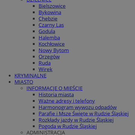
Bielszowice
Bykowina
Chebzie
Czarny Las
Godula
Halemba
Kochłowice
Nowy Bytom
Orzegów
Ruda
Wirek
KRYMINALNE
MIASTO
INFORMACJE O MIEŚCIE
Historia miasta
Ważne adresy i telefony
Harmonogram wywozu odpadów
Parafie i Msze Święte w Rudzie Śląskiej
Rozkłady jazdy w Rudzie Śląskiej
Pogoda w Rudzie Śląskiej
ADMINISTRACJA