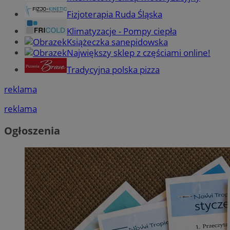
Fizjoterapia Ruda Śląska
Klimatyzacje - Pompy ciepła
Książeczka sanepidowska
Największy sklep z częściami online!
Tradycyjna polska pizza
reklama
reklama
Ogłoszenia