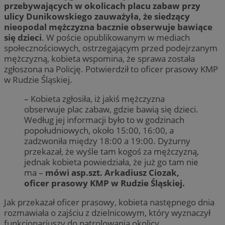
przebywających w okolicach placu zabaw przy
ulicy Dunikowskiego zauważyła, że siedzący
nieopodal mężczyzna bacznie obserwuje bawiące
się dzieci
. W poście opublikowanym w mediach
społecznościowych, ostrzegającym przed podejrzanym
mężczyzną, kobieta wspomina, że sprawa została
zgłoszona na Policję. Potwierdził to oficer prasowy KMP
w Rudzie Śląskiej.
– Kobieta zgłosiła, iż jakiś mężczyzna
obserwuje plac zabaw, gdzie bawią się dzieci.
Według jej informacji było to w godzinach
popołudniowych, około 15:00, 16:00, a
zadzwoniła między 18:00 a 19:00. Dyżurny
przekazał, że wyśle tam kogoś za mężczyzną,
jednak kobieta powiedziała, że już go tam nie
ma –
mówi asp.szt. Arkadiusz Ciozak,
oficer prasowy KMP w Rudzie Śląskiej.
Jak przekazał oficer prasowy, kobieta następnego dnia
rozmawiała o zajściu z dzielnicowym, który wyznaczył
funkcjonariuszy do patrolowania okolicy.