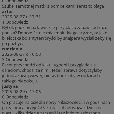
0
Odpowiedz
Szukał samotnej matki z bombelkami Teraz to plaga
artur
2025-08-27 o 17:31
1
Odpowiedz
Był ok godziny na ławeczce przy placu zabaw i od razu
panika? Dobrze że nie miał malutkiego scyzoryka jako
breloczka bo antyterroryści by snajpera wysłali żeby się
go pozbyć.
rudzianin
2025-08-27 o 10:58
3
Odpowiedz
Facet przychodzi od kilku tygodni i przygląda się
dzieciom, chodzi za nimi. Jeżeli sprawa dotyczyłaby
jednorazowej wizyty, nie wzbudziłaby w rodzicach
takiego niepokoju.
justyna
2025-08-29 o 17:06
0
Odpowiedz
On pracuje na osiedlu nowy Nikiszowiec , i w godzinach
po za pracą przyjeżdżał tutaj , obserwował dzieci na
placu , kilka dziecię zaczepił i też było to zgłoszono,