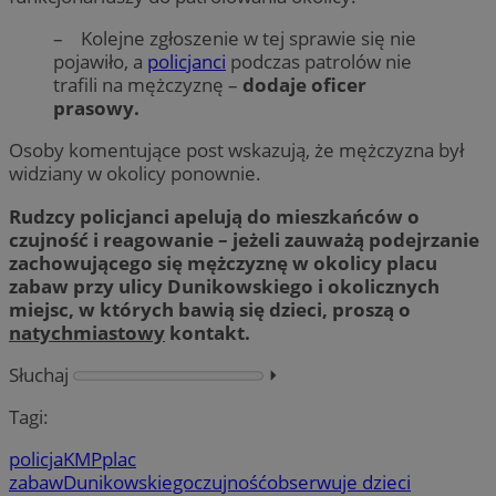
– Kolejne zgłoszenie w tej sprawie się nie
pojawiło, a
policjanci
podczas patrolów nie
trafili na mężczyznę –
dodaje oficer
prasowy.
Osoby komentujące post wskazują, że mężczyzna był
widziany w okolicy ponownie.
Rudzcy policjanci apelują do mieszkańców o
czujność i reagowanie – jeżeli zauważą podejrzanie
zachowującego się mężczyznę w okolicy placu
zabaw przy ulicy Dunikowskiego i okolicznych
miejsc, w których bawią się dzieci, proszą o
natychmiastowy
kontakt.
Słuchaj
⏵︎
Tagi:
policja
KMP
plac
zabaw
Dunikowskiego
czujność
obserwuje dzieci