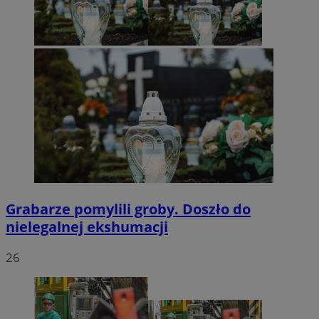
Grabarze pomylili groby. Doszło do
nielegalnej ekshumacji
26