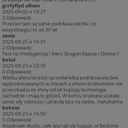
grrfyflyd ulhsm
2025-09-02 o 19:27
2
Odpowiedz
Przecież tam są same podr&oacute;bki i to
wszystkiego,i to od 30 lat
zenia
2025-08-25 o 16:31
2
Odpowiedz
Test na Yntelygencja ! Kiery Stragan Kapuje i Donosi ?
boluś
2025-08-23 o 22:35
4
Odpowiedz
Wielka afera bo ktoś sprzedał kilka podr&oacute;bek
wyprodukowanych w chinach a elitom brukselskim nie
przeszkadza że chiny od lat kopiują technologie
zachodnie i mają to gdzieś. W końcu bruksela szukała
taniej siły roboczej i ukręciła bicz na siebie. Hahahahha
kokosz
2025-08-23 o 16:50
5
Odpowiedz
Wspaniałe służby, całe lata tak się kupuje, w Będzinie