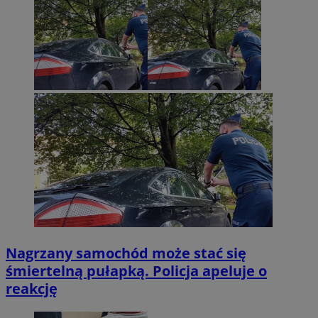
Nagrzany samochód może stać się
śmiertelną pułapką. Policja apeluje o
reakcję