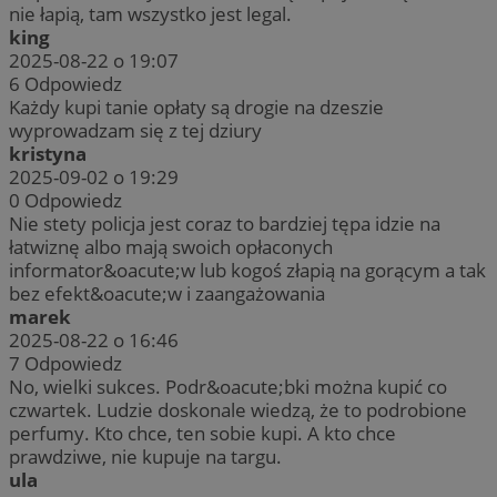
nie łapią, tam wszystko jest legal.
king
2025-08-22 o 19:07
6
Odpowiedz
Każdy kupi tanie opłaty są drogie na dzeszie
wyprowadzam się z tej dziury
kristyna
2025-09-02 o 19:29
0
Odpowiedz
Nie stety policja jest coraz to bardziej tępa idzie na
łatwiznę albo mają swoich opłaconych
informator&oacute;w lub kogoś złapią na gorącym a tak
bez efekt&oacute;w i zaangażowania
marek
2025-08-22 o 16:46
7
Odpowiedz
No, wielki sukces. Podr&oacute;bki można kupić co
czwartek. Ludzie doskonale wiedzą, że to podrobione
perfumy. Kto chce, ten sobie kupi. A kto chce
prawdziwe, nie kupuje na targu.
ula