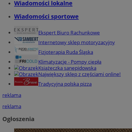
Wiadomości lokalne
Wiadomości sportowe
Ekspert Biuro Rachunkowe
Internetowy sklep motoryzacyjny
Fizjoterapia Ruda Śląska
Klimatyzacje - Pompy ciepła
Książeczka sanepidowska
Największy sklep z częściami online!
Tradycyjna polska pizza
reklama
reklama
Ogłoszenia