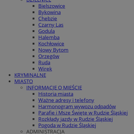
Bielszowice
Bykowina
Chebzie
Czarny Las
Godula
Halemba
Kochłowice
Nowy Bytom
Orzegów
Ruda
Wirek
KRYMINALNE
MIASTO
INFORMACJE O MIEŚCIE
Historia miasta
Ważne adresy i telefony
Harmonogram wywozu odpadów
Parafie i Msze Święte w Rudzie Śląskiej
Rozkłady jazdy w Rudzie Śląskiej
Pogoda w Rudzie Śląskiej
ADMINISTRACJA