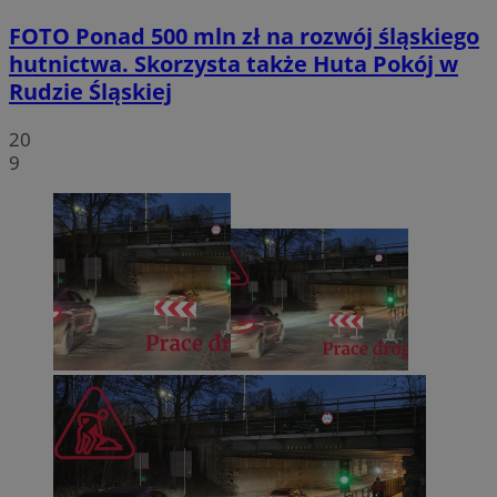
FOTO
Ponad 500 mln zł na rozwój śląskiego
hutnictwa. Skorzysta także Huta Pokój w
Rudzie Śląskiej
20
9