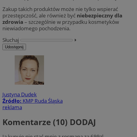
Zakup takich produktów może nie tylko wspierać
przestępczość, ale również być
niebezpieczny dla
zdrowia
– szczególnie w przypadku kosmetyków
niewiadomego pochodzenia.
Słuchaj
⏵︎
Udostępnij
Justyna Dudek
Źródło:
KMP Ruda Śląska
reklama
Komentarze (10)
DODAJ
Ja kupuje nie stać mnie z rosmana za 699zl