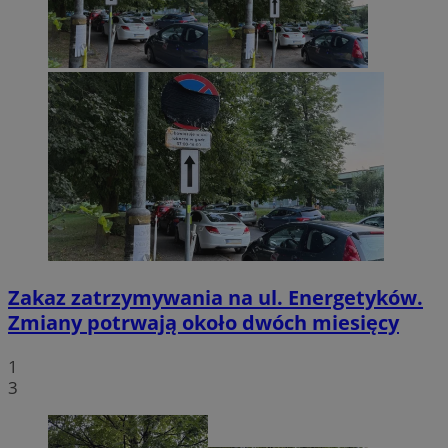
Zakaz zatrzymywania na ul. Energetyków.
Zmiany potrwają około dwóch miesięcy
1
3