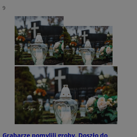
9
Grabarze pomylili groby. Doszło do