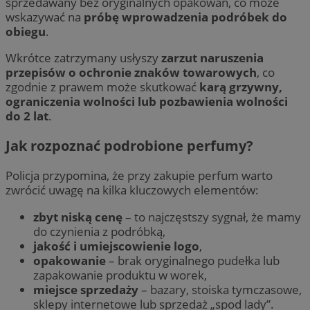
sprzedawany bez oryginalnych opakowań, co może
wskazywać na
próbę wprowadzenia podróbek do
obiegu
.
Wkrótce zatrzymany usłyszy
zarzut naruszenia
przepisów o ochronie znaków towarowych
, co
zgodnie z prawem może skutkować
karą grzywny,
ograniczenia wolności lub pozbawienia wolności
do 2 lat
.
Jak rozpoznać podrobione perfumy?
Policja przypomina, że przy zakupie perfum warto
zwrócić uwagę na kilka kluczowych elementów:
zbyt niską cenę
– to najczęstszy sygnał, że mamy
do czynienia z podróbką,
jakość i umiejscowienie logo
,
opakowanie
– brak oryginalnego pudełka lub
zapakowanie produktu w worek,
miejsce sprzedaży
– bazary, stoiska tymczasowe,
sklepy internetowe lub sprzedaż „spod lady”.