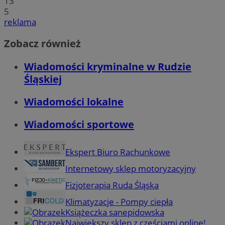
13
5
reklama
Zobacz również
Wiadomości kryminalne w Rudzie
Śląskiej
Wiadomości lokalne
Wiadomości sportowe
Ekspert Biuro Rachunkowe
Internetowy sklep motoryzacyjny
Fizjoterapia Ruda Śląska
Klimatyzacje - Pompy ciepła
Książeczka sanepidowska
Największy sklep z częściami online!