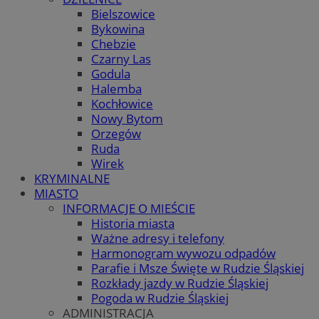
Bielszowice
Bykowina
Chebzie
Czarny Las
Godula
Halemba
Kochłowice
Nowy Bytom
Orzegów
Ruda
Wirek
KRYMINALNE
MIASTO
INFORMACJE O MIEŚCIE
Historia miasta
Ważne adresy i telefony
Harmonogram wywozu odpadów
Parafie i Msze Święte w Rudzie Śląskiej
Rozkłady jazdy w Rudzie Śląskiej
Pogoda w Rudzie Śląskiej
ADMINISTRACJA