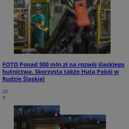
FOTO
Ponad 500 mln zł na rozwój śląskiego
hutnictwa. Skorzysta także Huta Pokój w
Rudzie Śląskiej
20
9