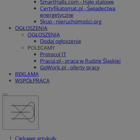
SmartHalls.com - Hale stalowe
Certyfikatomat.pl - Świadectwa
energetyczne
Skup - nieruchomości.org
OGŁOSZENIA
OGŁOSZENIA
Dodaj ogłoszenie
POLECAMY
Protocol IT
Pracuj.pl - praca w Rudzie Śląskiej
GoWork.pl - oferty pracy
REKLAMA
WSPÓŁPRACA
Ciekawe artykuły