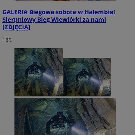
GALERIA
Biegowa sobota w Halembie!
Sierpniowy Bieg Wiewiórki za nami
[ZDJĘCIA]
189