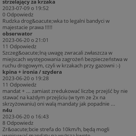
strzelający za krzaka
2023-07-09 o 19:52
0
Odpowiedz
Rudzka drog&oacute;wka to legalni bandyci w
majestacie prawa !!!!!
obserwator
2023-06-20 o 21:01
11
Odpowiedz
Szczeg&oacute;lną uwagę zwracali zwłaszcza w
miejscach występowania zagrożeń bezpieczeństwa w
ruchu drogowym, czyli w krzakach przy gazowni :-)
kpina + ironia / szydera
2023-06-20 o 19:28
11
Odpowiedz
mandat + ... zamiast zredukować liczbę przejść by nie
stawać na każdym przejściu (w tym ze 2x na
skrzyżowaniu) oni walą mandaty jak popadnie ...
n4u
2023-06-20 o 16:43
8
Odpowiedz
Zr&oacute;bcie strefa do 10km/h, będą mogli
wypisywać mandaty na wyższą kwotę