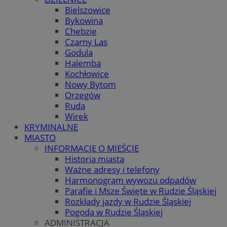
Bielszowice
Bykowina
Chebzie
Czarny Las
Godula
Halemba
Kochłowice
Nowy Bytom
Orzegów
Ruda
Wirek
KRYMINALNE
MIASTO
INFORMACJE O MIEŚCIE
Historia miasta
Ważne adresy i telefony
Harmonogram wywozu odpadów
Parafie i Msze Święte w Rudzie Śląskiej
Rozkłady jazdy w Rudzie Śląskiej
Pogoda w Rudzie Śląskiej
ADMINISTRACJA