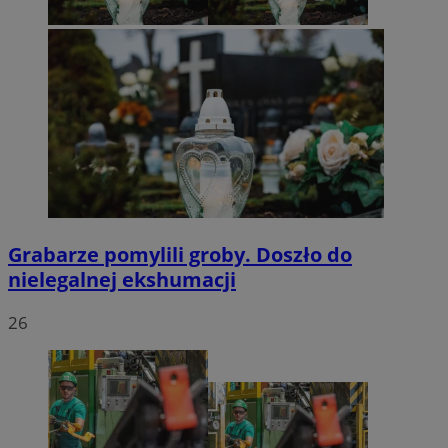
Grabarze pomylili groby. Doszło do
nielegalnej ekshumacji
26