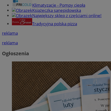
Klimatyzacje - Pompy ciepła
Książeczka sanepidowska
Największy sklep z częściami online!
Tradycyjna polska pizza
reklama
reklama
Ogłoszenia