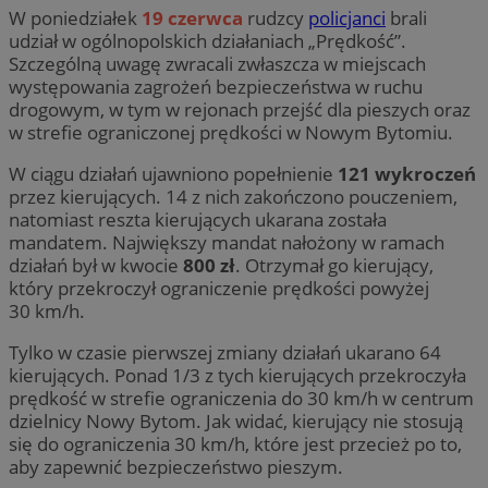
W poniedziałek
19 czerwca
rudzcy
policjanci
brali
udział w ogólnopolskich działaniach „Prędkość”.
Szczególną uwagę zwracali zwłaszcza w miejscach
występowania zagrożeń bezpieczeństwa w ruchu
drogowym, w tym w rejonach przejść dla pieszych oraz
w strefie ograniczonej prędkości w Nowym Bytomiu.
W ciągu działań ujawniono popełnienie
121 wykroczeń
przez kierujących. 14 z nich zakończono pouczeniem,
natomiast reszta kierujących ukarana została
mandatem. Największy mandat nałożony w ramach
działań był w kwocie
800 zł
. Otrzymał go kierujący,
który przekroczył ograniczenie prędkości powyżej
30 km/h.
Tylko w czasie pierwszej zmiany działań ukarano 64
kierujących. Ponad 1/3 z tych kierujących przekroczyła
prędkość w strefie ograniczenia do 30 km/h w centrum
dzielnicy Nowy Bytom. Jak widać, kierujący nie stosują
się do ograniczenia 30 km/h, które jest przecież po to,
aby zapewnić bezpieczeństwo pieszym.