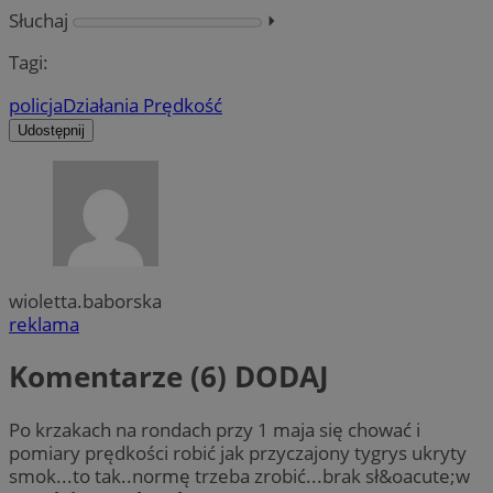
Słuchaj
⏵︎
Tagi:
policja
Działania Prędkość
Udostępnij
wioletta.baborska
reklama
Komentarze (6)
DODAJ
Po krzakach na rondach przy 1 maja się chować i
pomiary prędkości robić jak przyczajony tygrys ukryty
smok...to tak..normę trzeba zrobić...brak sł&oacute;w