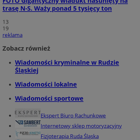
FOTO
Gigantyczny wiadukt nasunięty na
trasę N-S. Waży ponad 5 tysięcy ton
13
19
reklama
Zobacz również
Wiadomości kryminalne w Rudzie
Śląskiej
Wiadomości lokalne
Wiadomości sportowe
Ekspert Biuro Rachunkowe
Internetowy sklep motoryzacyjny
Fizjoterapia Ruda Śląska