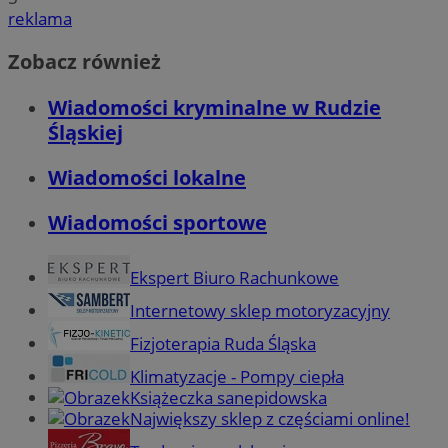
reklama
Zobacz również
Wiadomości kryminalne w Rudzie
Śląskiej
Wiadomości lokalne
Wiadomości sportowe
Ekspert Biuro Rachunkowe
Internetowy sklep motoryzacyjny
Fizjoterapia Ruda Śląska
Klimatyzacje - Pompy ciepła
Książeczka sanepidowska
Największy sklep z częściami online!