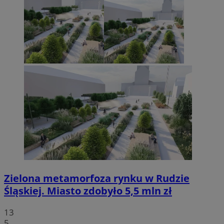
Zielona metamorfoza rynku w Rudzie
Śląskiej. Miasto zdobyło 5,5 mln zł
13
5