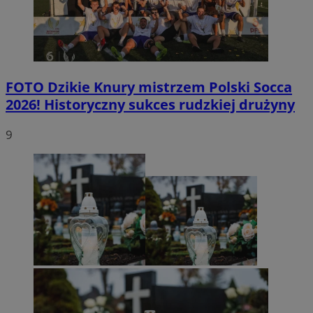
FOTO
Dzikie Knury mistrzem Polski Socca
2026! Historyczny sukces rudzkiej drużyny
9