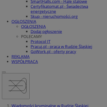
SmartHalls.com - Hale stalowe
Certyfikatomat.pl - Świadectwa
energetyczne
Skup - nieruchomości.org
OGŁOSZENIA
OGŁOSZENIA
Dodaj ogłoszenie
POLECAMY
Protocol IT
Pracuj.pl - praca w Rudzie Śląskiej
GoWork.pl - oferty pracy
REKLAMA
WSPÓŁPRACA
Wiadomości kryminalne w Rudzie Śląskiej