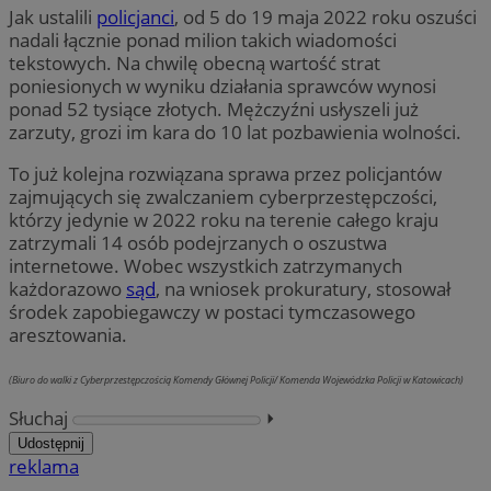
Jak ustalili
policjanci
, od 5 do 19 maja 2022 roku oszuści
nadali łącznie ponad milion takich wiadomości
tekstowych. Na chwilę obecną wartość strat
poniesionych w wyniku działania sprawców wynosi
ponad 52 tysiące złotych. Mężczyźni usłyszeli już
zarzuty, grozi im kara do 10 lat pozbawienia wolności.
To już kolejna rozwiązana sprawa przez policjantów
zajmujących się zwalczaniem cyberprzestępczości,
którzy jedynie w 2022 roku na terenie całego kraju
zatrzymali 14 osób podejrzanych o oszustwa
internetowe. Wobec wszystkich zatrzymanych
każdorazowo
sąd
, na wniosek prokuratury, stosował
środek zapobiegawczy w postaci tymczasowego
aresztowania.
(Biuro do walki z Cyberprzestępczością Komendy Głównej Policji/ Komenda Wojewódzka Policji w Katowicach)
Słuchaj
⏵︎
Udostępnij
reklama