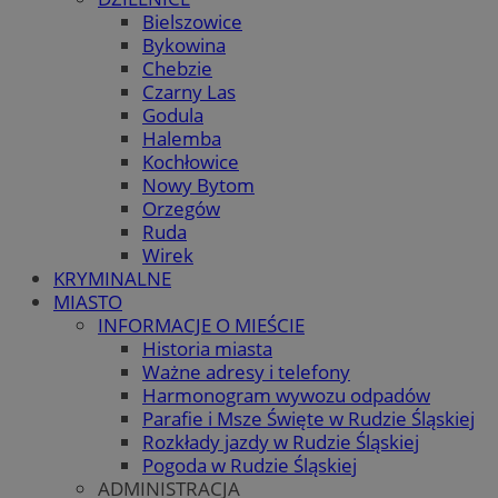
Bielszowice
Bykowina
Chebzie
Czarny Las
Godula
Halemba
Kochłowice
Nowy Bytom
Orzegów
Ruda
Wirek
KRYMINALNE
MIASTO
INFORMACJE O MIEŚCIE
Historia miasta
Ważne adresy i telefony
Harmonogram wywozu odpadów
Parafie i Msze Święte w Rudzie Śląskiej
Rozkłady jazdy w Rudzie Śląskiej
Pogoda w Rudzie Śląskiej
ADMINISTRACJA