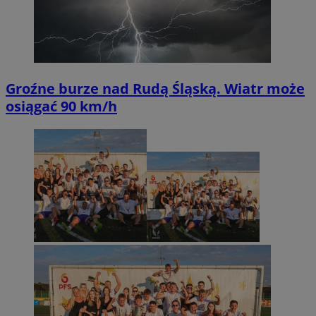
Groźne burze nad Rudą Śląską. Wiatr może
osiągać 90 km/h