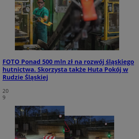
FOTO
Ponad 500 mln zł na rozwój śląskiego
hutnictwa. Skorzysta także Huta Pokój w
Rudzie Śląskiej
20
9