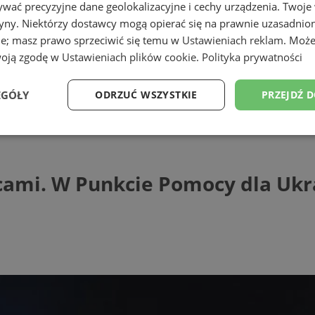
wać precyzyjne dane geolokalizacyjne i cechy urządzenia. Twoje
tryny. Niektórzy dostawcy mogą opierać się na prawnie uzasadnio
ie; masz prawo sprzeciwić się temu w
Ustawieniach reklam
. Może
woją zgodę w
Ustawieniach plików cookie
.
Polityka prywatności
EGÓŁY
ODRZUĆ WSZYSTKIE
PRZEJDŹ 
 W Punkcie Pomocy dla Ukrainy rusza Jad
Wydajność
Targetowanie
Funkcjonalność
Ni
cami. W Punkcie Pomocy dla Ukra
ezbędne
Wydajność
Targetowanie
Funkcjonalność
Niesklasyfikow
ie umożliwiają korzystanie z podstawowych funkcji strony internetowej, takich jak log
Bez niezbędnych plików cookie nie można prawidłowo korzystać ze strony internetowe
Provider
/
Okres
Opis
Domena
przechowywania