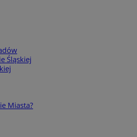
adów
e Śląskiej
kiej
ie Miasta?