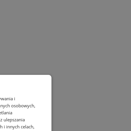
ywania i
danych osobowych,
etlania
az ulepszania
 i innych celach,