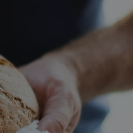
tyfikator sesji.
tyfikator sesji.
tyfikator sesji.
zez usługę Cookie-
eferencji
a pliki cookie. Jest
Cookie-Script.com
o przechowywania
watności dla ich
dane dotyczące
olityki i
ając, że ich
e w przyszłych
 celów
a, zapewniając, że
i, a ich dane są
przez witrynę
sług.