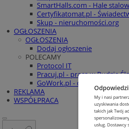
SmartHalls.com - Hale stalo
Certyfikatomat.pl - Świadec
Skup - nieruchomości.org
OGŁOSZENIA
OGŁOSZENIA
Dodaj ogłoszenie
POLECAMY
Protocol IT
Pracuj.pl - praca w Rudzie Ślą
GoWork.pl - oferty pracy
Odpowiedzia
REKLAMA
My i nasi partne
WSPÓŁPRACA
uzyskiwania dost
takich jak Twój a
spersonalizowanyc
usług.
Dostawcy s