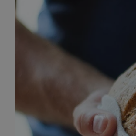
SessID
QeSessID
MvSessID
CookieScriptConse
VISITOR_PRIVACY_
msToken
Provider
Nazwa
Domena
Nazwa