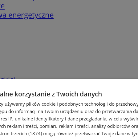
we
twa energetyczne
skiej
lne korzystanie z Twoich danych
rzy używamy plików cookie i podobnych technologii do przechow
ępu do informacji na Twoim urządzeniu oraz do przetwarzania 
dres IP, unikalne identyfikatory i dane przeglądania, w celu wyświ
h reklam i treści, pomiaru reklam i treści, analizy odbiorców or
tron trzecich (1874)
mogą również przetwarzać Twoje dane w tych