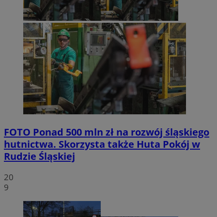
FOTO
Ponad 500 mln zł na rozwój śląskiego
hutnictwa. Skorzysta także Huta Pokój w
Rudzie Śląskiej
20
9