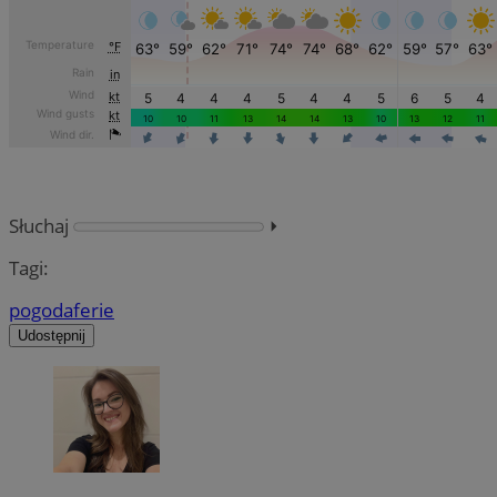
Słuchaj
⏵︎
Tagi:
pogoda
ferie
Udostępnij