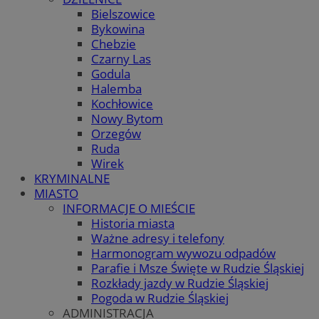
Bielszowice
Bykowina
Chebzie
Czarny Las
Godula
Halemba
Kochłowice
Nowy Bytom
Orzegów
Ruda
Wirek
KRYMINALNE
MIASTO
INFORMACJE O MIEŚCIE
Historia miasta
Ważne adresy i telefony
Harmonogram wywozu odpadów
Parafie i Msze Święte w Rudzie Śląskiej
Rozkłady jazdy w Rudzie Śląskiej
Pogoda w Rudzie Śląskiej
ADMINISTRACJA