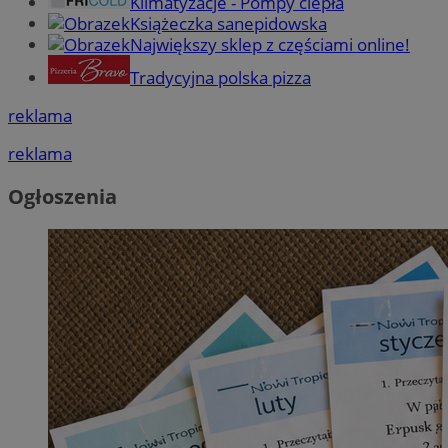
Klimatyzacje - Pompy ciepła
Książeczka sanepidowska
Największy sklep z częściami online!
Tradycyjna polska pizza
reklama
reklama
Ogłoszenia