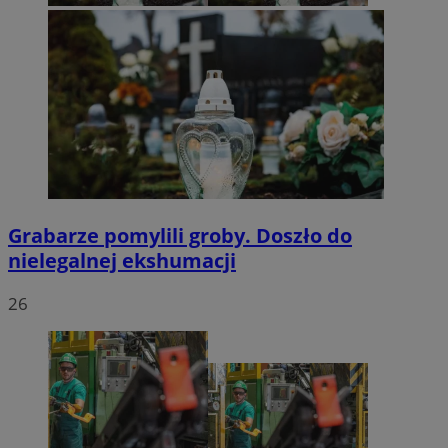
Grabarze pomylili groby. Doszło do
nielegalnej ekshumacji
26