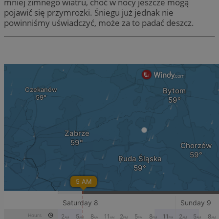
mniej zimnego wiatru, choć w nocy jeszcze mogą
pojawić się przymrozki. Śniegu już jednak nie
powinniśmy uświadczyć, może za to padać deszcz.