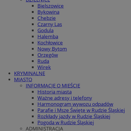
Bielszowice
Bykowina
Chebzie
Czarny Las
Godula
Halemba
Kochłowice
Nowy Bytom
Orzegów
Ruda
Wirek
KRYMINALNE
MIASTO
INFORMACJE O MIEŚCIE
Historia miasta
Ważne adresy i telefony
Harmonogram wywozu odpadów
Parafie i Msze Święte w Rudzie Śląskiej
Rozkłady jazdy w Rudzie Śląskiej
Pogoda w Rudzie Śląskiej
ADMINISTRACJA