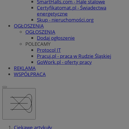
SmartHalls.com - Hale stalowe
Certyfikatomat.pl - Świadectwa
energetyczne
Skup - nieruchomości.org
OGŁOSZENIA
OGŁOSZENIA
Dodaj ogłoszenie
POLECAMY
Protocol IT
Pracuj.pl - praca w Rudzie Śląskiej
GoWork.pl - oferty pracy
REKLAMA
WSPÓŁPRACA
Ciekawe artykuły