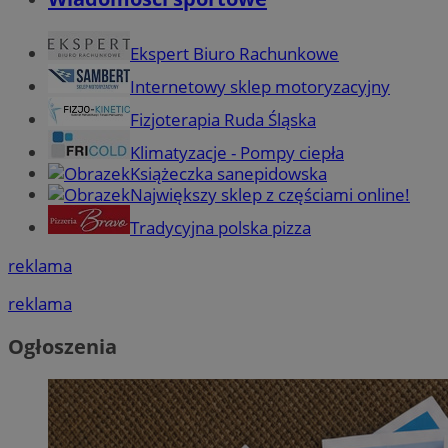
Ekspert Biuro Rachunkowe
Internetowy sklep motoryzacyjny
Fizjoterapia Ruda Śląska
Klimatyzacje - Pompy ciepła
Książeczka sanepidowska
Największy sklep z częściami online!
Tradycyjna polska pizza
reklama
reklama
Ogłoszenia