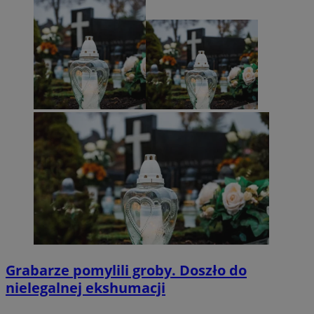
Grabarze pomylili groby. Doszło do
nielegalnej ekshumacji