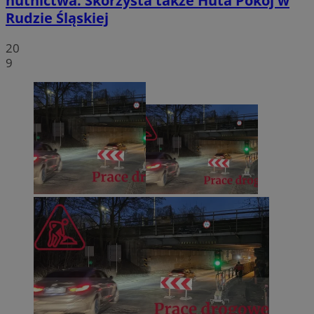
hutnictwa. Skorzysta także Huta Pokój w
Rudzie Śląskiej
20
9