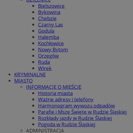
Bielszowice
Bykowina
Chebzie
Czarny Las
Godula
Halemba
Kochłowice
Nowy Bytom
Orzegów
Ruda
Wirek
KRYMINALNE
MIASTO
INFORMACJE O MIEŚCIE
Historia miasta
Ważne adresy i telefony
Harmonogram wywozu odpadów
Parafie i Msze Święte w Rudzie Śląskiej
Rozkłady jazdy w Rudzie Śląskiej
Pogoda w Rudzie Śląskiej
ADMINISTRACJA