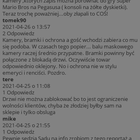
kamery ,których zapis można porównać do gry Super
Mario Bros na Pegasusa ( konsoli na żółte dyskietki).
Teraz trochę poważniej...oby złapali to COŚ!
tomek90
2021-04-26 o 13:57
2
Odpowiedz
Kamery, bramki i ochrona a gość wchodzi zabiera co mu
się podoba. W czasach tego popier... balu maskowego
kamery raczej średnio przypatne. Bramki powinny być
połączone z blokadą drzwi. Oczywiście towar
odpowiednio oklejony. No i ochrona nie w stylu
emeryci i renciści. Pozdro.
tere
2021-04-25 o 11:08
1
Odpowiedz
Drzwi nie można zablokować bo to jest ograniczenie
wolności klientów, chyba że złodziej byłby sam na
sklepie i tylko obsluga
mike
2021-04-25 o 21:55
1
Odpowiedz
Pewnie sędzia Sądu na info zrobiom z tego reportaż a