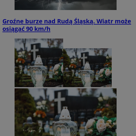
Groźne burze nad Rudą Śląską. Wiatr może
osiągać 90 km/h