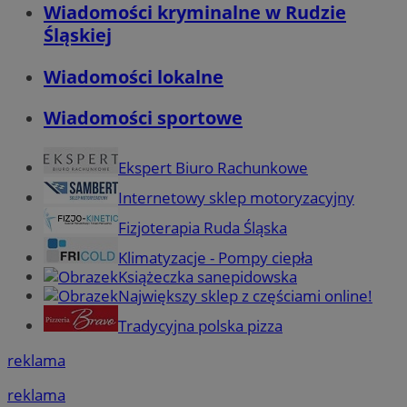
Wiadomości kryminalne w Rudzie
Śląskiej
Wiadomości lokalne
Wiadomości sportowe
Ekspert Biuro Rachunkowe
Internetowy sklep motoryzacyjny
Fizjoterapia Ruda Śląska
Klimatyzacje - Pompy ciepła
Książeczka sanepidowska
Największy sklep z częściami online!
Tradycyjna polska pizza
reklama
reklama