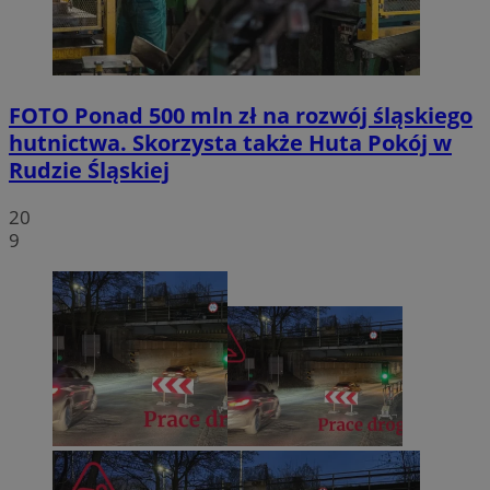
FOTO
Ponad 500 mln zł na rozwój śląskiego
hutnictwa. Skorzysta także Huta Pokój w
Rudzie Śląskiej
20
9