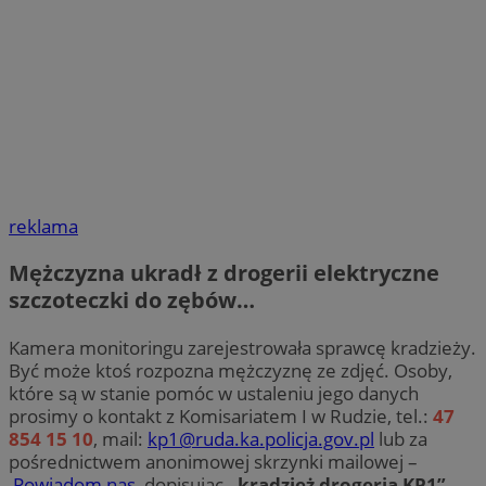
reklama
Mężczyzna ukradł z drogerii elektryczne
szczoteczki do zębów…
Kamera monitoringu zarejestrowała sprawcę kradzieży.
Być może ktoś rozpozna mężczyznę ze zdjęć. Osoby,
które są w stanie pomóc w ustaleniu jego danych
prosimy o kontakt z Komisariatem I w Rudzie, tel.:
47
854 15 10
, mail:
kp1@ruda.ka.policja.gov.pl
lub za
pośrednictwem anonimowej skrzynki mailowej –
Powiadom nas
, dopisując
„kradzież drogeria KP1”