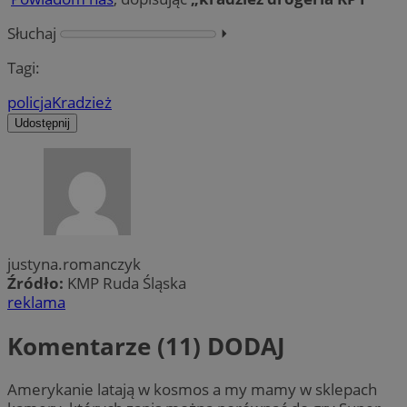
Słuchaj
⏵︎
Tagi:
policja
Kradzież
Udostępnij
justyna.romanczyk
Źródło:
KMP Ruda Śląska
reklama
Komentarze (11)
DODAJ
Amerykanie latają w kosmos a my mamy w sklepach