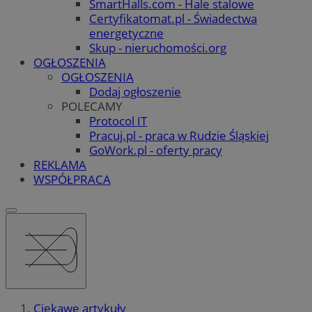
SmartHalls.com - Hale stalowe
Certyfikatomat.pl - Świadectwa
energetyczne
Skup - nieruchomości.org
OGŁOSZENIA
OGŁOSZENIA
Dodaj ogłoszenie
POLECAMY
Protocol IT
Pracuj.pl - praca w Rudzie Śląskiej
GoWork.pl - oferty pracy
REKLAMA
WSPÓŁPRACA
Ciekawe artykuły