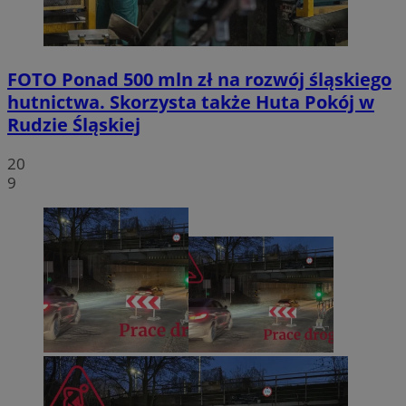
FOTO
Ponad 500 mln zł na rozwój śląskiego
hutnictwa. Skorzysta także Huta Pokój w
Rudzie Śląskiej
20
9