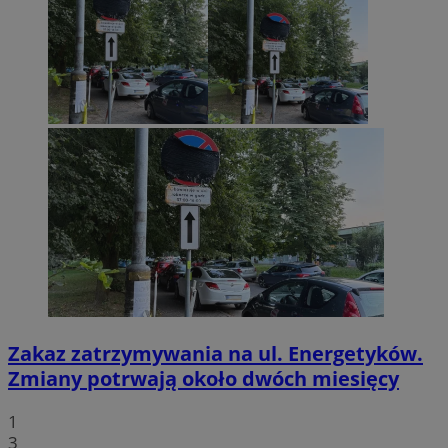
Zakaz zatrzymywania na ul. Energetyków.
Zmiany potrwają około dwóch miesięcy
1
3