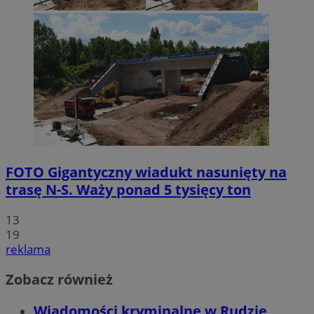
FOTO
Gigantyczny wiadukt nasunięty na
trasę N-S. Waży ponad 5 tysięcy ton
13
19
reklama
Zobacz również
Wiadomości kryminalne w Rudzie