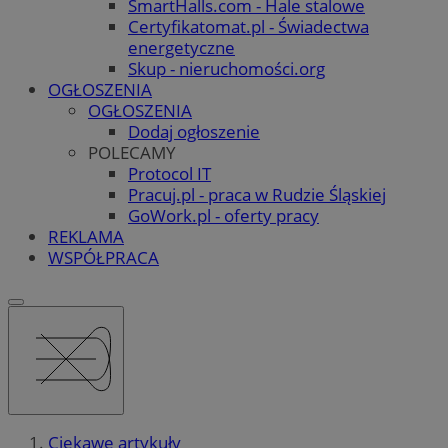
SmartHalls.com - Hale stalowe
Certyfikatomat.pl - Świadectwa
energetyczne
Skup - nieruchomości.org
OGŁOSZENIA
OGŁOSZENIA
Dodaj ogłoszenie
POLECAMY
Protocol IT
Pracuj.pl - praca w Rudzie Śląskiej
GoWork.pl - oferty pracy
REKLAMA
WSPÓŁPRACA
Ciekawe artykuły