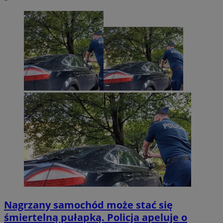
Nagrzany samochód może stać się
śmiertelną pułapką. Policja apeluje o