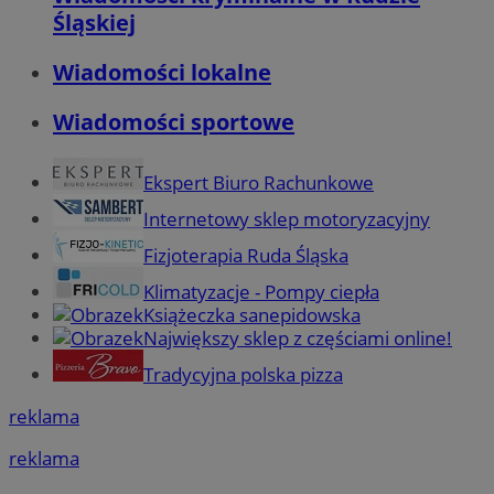
Śląskiej
Wiadomości lokalne
Wiadomości sportowe
Ekspert Biuro Rachunkowe
Internetowy sklep motoryzacyjny
Fizjoterapia Ruda Śląska
Klimatyzacje - Pompy ciepła
Książeczka sanepidowska
Największy sklep z częściami online!
Tradycyjna polska pizza
reklama
reklama