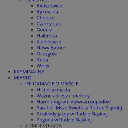
Bielszowice
Bykowina
Chebzie
Czarny Las
Godula
Halemba
Kochłowice
Nowy Bytom
Orzegów
Ruda
Wirek
KRYMINALNE
MIASTO
INFORMACJE O MIEŚCIE
Historia miasta
Ważne adresy i telefony
Harmonogram wywozu odpadów
Parafie i Msze Święte w Rudzie Śląskiej
Rozkłady jazdy w Rudzie Śląskiej
Pogoda w Rudzie Śląskiej
ADMINISTRACJA