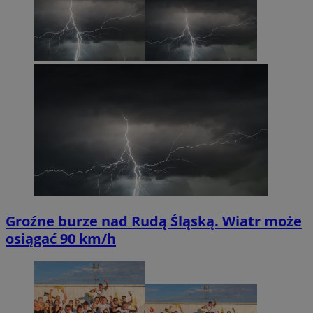
Groźne burze nad Rudą Śląską. Wiatr może
osiągać 90 km/h