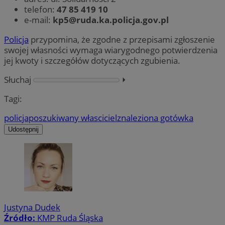
telefon:
47 85 419 10
e-mail:
kp5@ruda.ka.policja.gov.pl
Policja
przypomina, że zgodne z przepisami zgłoszenie
swojej własności wymaga wiarygodnego potwierdzenia
jej kwoty i szczegółów dotyczących zgubienia.
Słuchaj
⏵︎
Tagi:
policja
poszukiwany własciciel
znaleziona gotówka
Udostępnij
Justyna Dudek
Źródło:
KMP Ruda Śląska