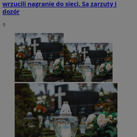
wrzucili nagranie do sieci. Są zarzuty i
dozór
9