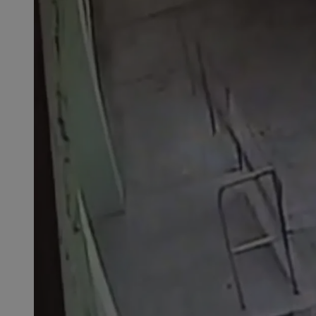
SessID
QeSessID
MvSessID
msToken
__cf_bm
__cf_bm
VISITOR_PRIVACY_
CookieScriptConse