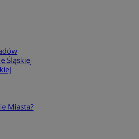
adów
e Śląskiej
kiej
ie Miasta?