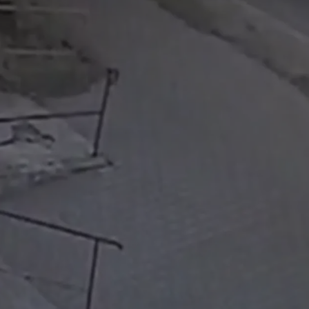
tyfikator sesji.
tyfikator sesji.
tyfikator sesji.
 celów
a, zapewniając, że
i, a ich dane są
przez witrynę
sług.
iania ludzi i botów.
ernetowej, ponieważ
aportów na temat
towej.
iania ludzi i botów.
ernetowej, ponieważ
aportów na temat
towej.
o przechowywania
watności dla ich
dane dotyczące
olityki i
ając, że ich
e w przyszłych
zez usługę Cookie-