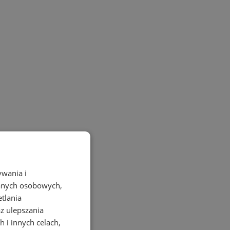
ywania i
danych osobowych,
etlania
az ulepszania
 i innych celach,