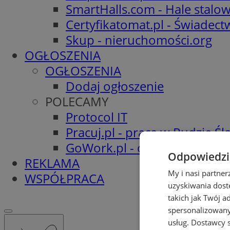
SmartHalls.com - Hale stalo
Certyfikatomat.pl - Świadec
Skup - nieruchomości.org
OGŁOSZENIA
OGŁOSZENIA
Dodaj ogłoszenie
POLECAMY
Protocol IT
Pracuj.pl - praca w Rudzie Ślą
GoWork.pl - oferty pracy
Odpowiedzia
REKLAMA
My i nasi partne
WSPÓŁPRACA
uzyskiwania dost
takich jak Twój a
spersonalizowanyc
usług.
Dostawcy s