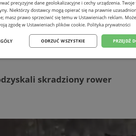
wać precyzyjne dane geolokalizacyjne i cechy urządzenia. Twoje
tryny. Niektórzy dostawcy mogą opierać się na prawnie uzasadnio
ie; masz prawo sprzeciwić się temu w
Ustawieniach reklam
. Może
woją zgodę w
Ustawieniach plików cookie
.
Polityka prywatności
ąskiej
EGÓŁY
ODRZUĆ WSZYSTKIE
PRZEJDŹ 
 skradziony rower
Wydajność
Targetowanie
Funkcjonalność
Ni
 odzyskali skradziony rower
ezbędne
Wydajność
Targetowanie
Funkcjonalność
Niesklasyfikow
ie umożliwiają korzystanie z podstawowych funkcji strony internetowej, takich jak log
Bez niezbędnych plików cookie nie można prawidłowo korzystać ze strony internetowe
Provider
/
Okres
Opis
Domena
przechowywania