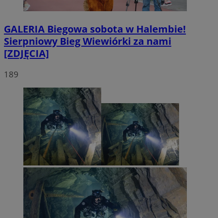
GALERIA
Biegowa sobota w Halembie!
Sierpniowy Bieg Wiewiórki za nami
[ZDJĘCIA]
189