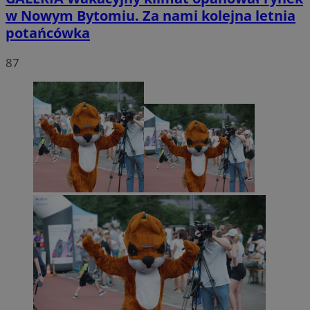
w Nowym Bytomiu. Za nami kolejna letnia
potańcówka
87