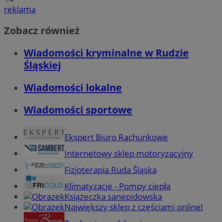
reklama
Zobacz również
Wiadomości kryminalne w Rudzie
Śląskiej
Wiadomości lokalne
Wiadomości sportowe
Ekspert Biuro Rachunkowe
Internetowy sklep motoryzacyjny
Fizjoterapia Ruda Śląska
Klimatyzacje - Pompy ciepła
Książeczka sanepidowska
Największy sklep z częściami online!