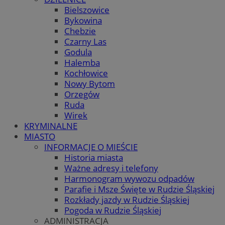
Bielszowice
Bykowina
Chebzie
Czarny Las
Godula
Halemba
Kochłowice
Nowy Bytom
Orzegów
Ruda
Wirek
KRYMINALNE
MIASTO
INFORMACJE O MIEŚCIE
Historia miasta
Ważne adresy i telefony
Harmonogram wywozu odpadów
Parafie i Msze Święte w Rudzie Śląskiej
Rozkłady jazdy w Rudzie Śląskiej
Pogoda w Rudzie Śląskiej
ADMINISTRACJA