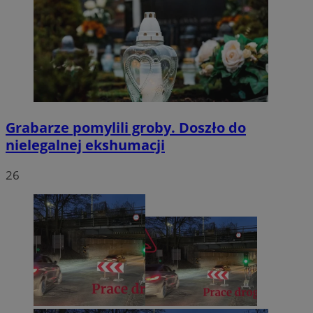
Grabarze pomylili groby. Doszło do
nielegalnej ekshumacji
26