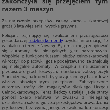
zakończyła się przejęciem tym
razem 3 maszyn
Za naruszenie przepisów ustawy karno – skarbowej
grożą 3 lata więzienia i wysoka grzywna.
Policjanci zajmujący się zwalczaniem przestępczości
gospodarczej
rudzkiej komendy
uzyskali informację, że
w lokalu na terenie Nowego Bytomia, mogą znajdować
się automaty do nielegalnych gier hazardowych.
Wspólnie z funkcjonariuszami służby celno-skarbowej
wkroczyli do placówki, gdzie podejrzewano, że znajdują
się nielegalne automaty. W związku z naruszeniem
przepisów o grach losowych, mundurowi zabezpieczyli
3 urządzenia, na których były urządzane gry hazardowe
wbrew obowiązującym przepisom. Zabezpieczone
automaty trafiły do magazynów śląskiego Urzędu
Celno-Skarbowego. Teraz śledczy ustalają, jakie straty
poniósł Skarb Państwa w związku z nielegalną
działalnością salonu gier. Za przestępstwo prowadzenia
gry losowej bez wymaganego zezwolenia lub koncesji