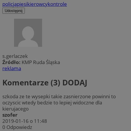
policja
piesi
kierowcy
kontrole
Udostępnij
s.gerlaczek
Źródło:
KMP Ruda Śląska
reklama
Komentarze (3)
DODAJ
szkoda ze te wysepki takie zasnierzone powinni to
oczyscic wtedy bedzie to lepiej widoczne dla
kierujacego
szofer
2019-01-16 o 11:48
0
Odpowiedz