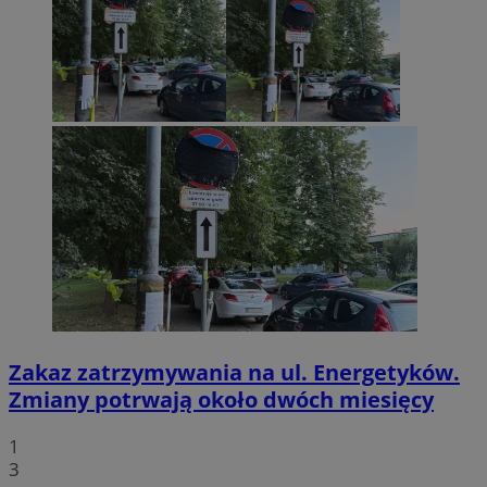
Zakaz zatrzymywania na ul. Energetyków.
Zmiany potrwają około dwóch miesięcy
1
3