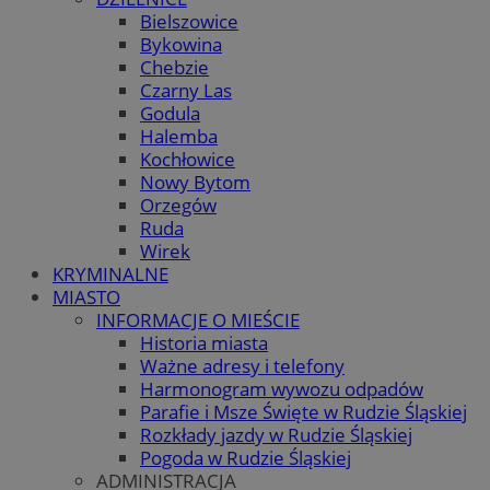
Bielszowice
Bykowina
Chebzie
Czarny Las
Godula
Halemba
Kochłowice
Nowy Bytom
Orzegów
Ruda
Wirek
KRYMINALNE
MIASTO
INFORMACJE O MIEŚCIE
Historia miasta
Ważne adresy i telefony
Harmonogram wywozu odpadów
Parafie i Msze Święte w Rudzie Śląskiej
Rozkłady jazdy w Rudzie Śląskiej
Pogoda w Rudzie Śląskiej
ADMINISTRACJA