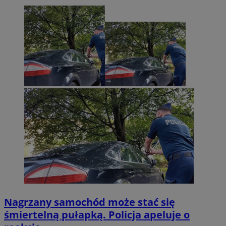
Nagrzany samochód może stać się
śmiertelną pułapką. Policja apeluje o