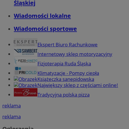
Śląskiej
Wiadomości lokalne
Wiadomości sportowe
Ekspert Biuro Rachunkowe
Internetowy sklep motoryzacyjny
Fizjoterapia Ruda Śląska
Klimatyzacje - Pompy ciepła
Książeczka sanepidowska
Największy sklep z częściami online!
Tradycyjna polska pizza
reklama
reklama
Ogłoszenia