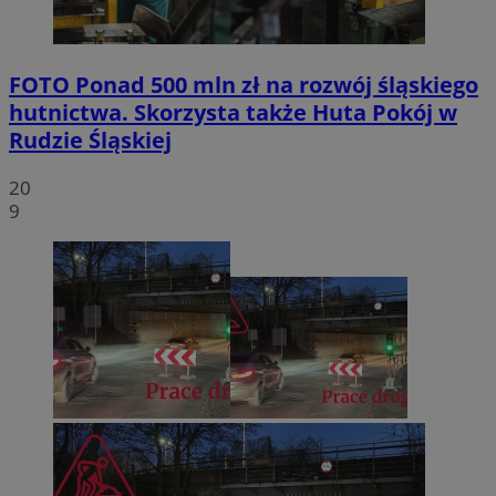
FOTO
Ponad 500 mln zł na rozwój śląskiego
hutnictwa. Skorzysta także Huta Pokój w
Rudzie Śląskiej
20
9