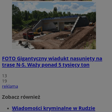
FOTO
Gigantyczny wiadukt nasunięty na
trasę N-S. Waży ponad 5 tysięcy ton
13
19
reklama
Zobacz również
Wiadomości kryminalne w Rudzie