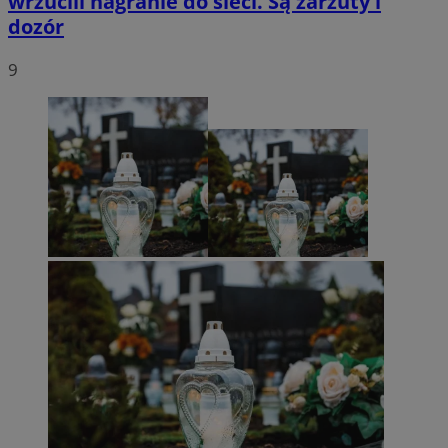
wrzucili nagranie do sieci. Są zarzuty i
dozór
9