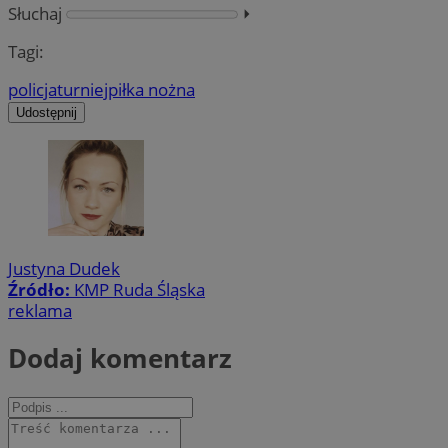
Słuchaj
⏵︎
Tagi:
policja
turniej
piłka nożna
Udostępnij
Justyna Dudek
Źródło:
KMP Ruda Śląska
reklama
Dodaj komentarz