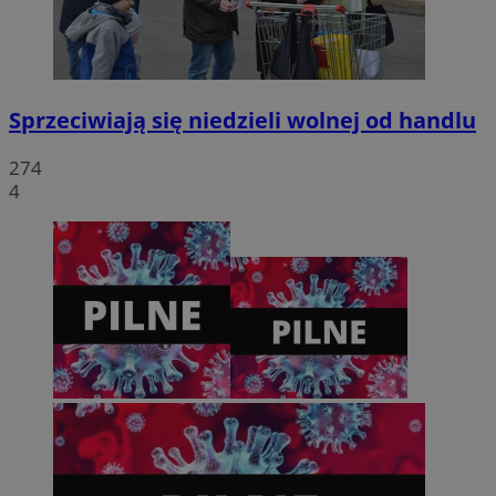
Sprzeciwiają się niedzieli wolnej od handlu
Pol
274
4
VISITOR_PRIVACY_METADATA
5 miesięc
YouTube
tygodni
.youtube.com