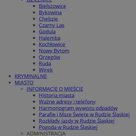
Bielszowice
Bykowina
Chebzie
Czarny Las
Godula
Halemba
Kochłowice
Nowy Bytom
Orzegów
Ruda
Wirek
KRYMINALNE
MIASTO
INFORMACJE O MIEŚCIE
Historia miasta
Ważne adresy i telefony
Harmonogram wywozu odpadów
Parafie i Msze Święte w Rudzie Śląskiej
Rozkłady jazdy w Rudzie Śląskiej
Pogoda w Rudzie Śląskiej
ADMINISTRACJA