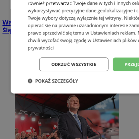
również przetwarzać Twoje dane w tych i innych cel
wykorzystywać precyzyjne dane geolokalizacyjne i c
Twoje wybory dotyczą wyłącznie tej witryny. Niekt
Wakacyjny piknik przy piekaroku w Rudzie
opierać się na prawnie uzasadnionym interesie zami
Śląskiej. Śląskie smaki i atrakcje dla rodzin
prawo sprzeciwić się temu w
Ustawieniach reklam
.
chwili wycofać swoją zgodę w
Ustawieniach plików 
prywatności
ODRZUĆ WSZYSTKIE
PRZEJ
POKAŻ SZCZEGÓŁY
Niezbędne
Wydajność
Targetowani
Niesklasyfikowane