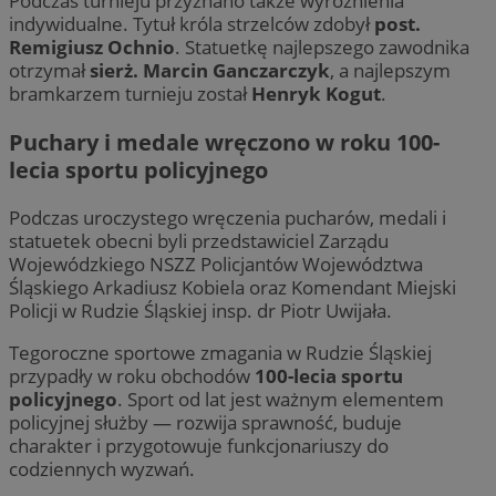
Podczas turnieju przyznano także wyróżnienia
indywidualne. Tytuł króla strzelców zdobył
post.
Remigiusz Ochnio
. Statuetkę najlepszego zawodnika
otrzymał
sierż. Marcin Ganczarczyk
, a najlepszym
bramkarzem turnieju został
Henryk Kogut
.
Puchary i medale wręczono w roku 100-
lecia sportu policyjnego
Podczas uroczystego wręczenia pucharów, medali i
statuetek obecni byli przedstawiciel Zarządu
Wojewódzkiego NSZZ Policjantów Województwa
Śląskiego Arkadiusz Kobiela oraz Komendant Miejski
Policji w Rudzie Śląskiej insp. dr Piotr Uwijała.
Tegoroczne sportowe zmagania w Rudzie Śląskiej
przypadły w roku obchodów
100-lecia sportu
policyjnego
. Sport od lat jest ważnym elementem
policyjnej służby — rozwija sprawność, buduje
charakter i przygotowuje funkcjonariuszy do
codziennych wyzwań.