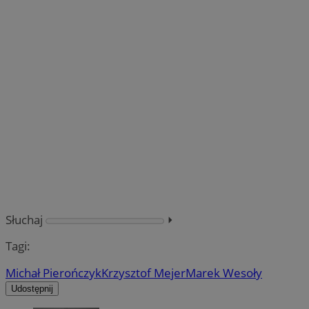
Słuchaj
⏵︎
Tagi:
Michał Pierończyk
Krzysztof Mejer
Marek Wesoły
Udostępnij