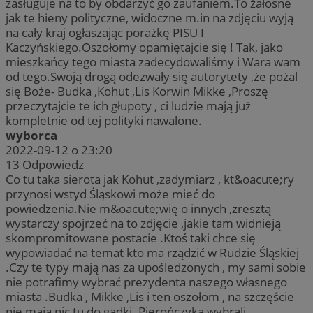
zasługuje na to by obdarzyć go zaufaniem.To żałosne
jak te hieny polityczne, widoczne m.in na zdjęciu wyją
na cały kraj ogłaszając porażkę PISU I
Kaczyńskiego.Oszołomy opamiętajcie się ! Tak, jako
mieszkańcy tego miasta zadecydowaliśmy i Wara wam
od tego.Swoją drogą odezwały się autorytety ,że pożal
się Boże- Budka ,Kohut ,Lis Korwin Mikke ,Proszę
przeczytajcie te ich głupoty , ci ludzie mają już
kompletnie od tej polityki nawalone.
wyborca
2022-09-12 o 23:20
13
Odpowiedz
Co tu taka sierota jak Kohut ,zadymiarz , kt&oacute;ry
przynosi wstyd Śląskowi może mieć do
powiedzenia.Nie m&oacute;wię o innych ,zresztą
wystarczy spojrzeć na to zdjęcie ,jakie tam widnieją
skompromitowane postacie .Ktoś taki chce się
wypowiadać na temat kto ma rządzić w Rudzie Śląskiej
.Czy te typy mają nas za upośledzonych , my sami sobie
nie potrafimy wybrać prezydenta naszego własnego
miasta .Budka , Mikke ,Lis i ten oszołom , na szczęście
nie mają nic tu do gadki .Pierończyka wybrali