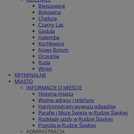
Bielszowice
Bykowina
Chebzie
Czarny Las
Godula
Halemba
Kochłowice
Nowy Bytom
Orzegów
Ruda
Wirek
KRYMINALNE
MIASTO
INFORMACJE O MIEŚCIE
Historia miasta
Ważne adresy i telefony
Harmonogram wywozu odpadów
Parafie i Msze Święte w Rudzie Śląskiej
Rozkłady jazdy w Rudzie Śląskiej
Pogoda w Rudzie Śląskiej
ADMINISTRACJA