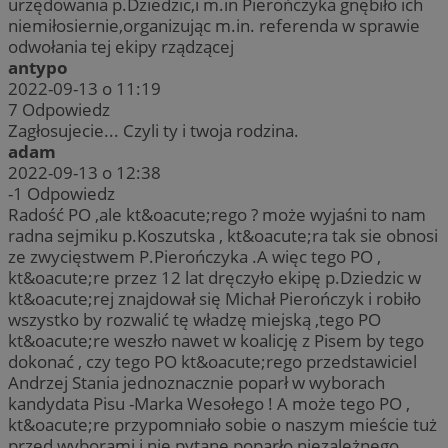
urzędowania p.Dziedzic,i m.in Pierończyka gnębiło ich
niemiłosiernie,organizując m.in. referenda w sprawie
odwołania tej ekipy rządzącej
antypo
2022-09-13 o 11:19
7
Odpowiedz
Zagłosujecie... Czyli ty i twoja rodzina.
adam
2022-09-13 o 12:38
-1
Odpowiedz
Radość PO ,ale kt&oacute;rego ? może wyjaśni to nam
radna sejmiku p.Koszutska , kt&oacute;ra tak sie obnosi
ze zwycięstwem P.Pierończyka .A więc tego PO ,
kt&oacute;re przez 12 lat dręczyło ekipę p.Dziedzic w
kt&oacute;rej znajdował się Michał Pierończyk i robiło
wszystko by rozwalić tę władzę miejską ,tego PO
kt&oacute;re weszło nawet w koalicję z Pisem by tego
dokonać , czy tego PO kt&oacute;rego przedstawiciel
Andrzej Stania jednoznacznie poparł w wyborach
kandydata Pisu -Marka Wesołego ! A może tego PO ,
kt&oacute;re przypomniało sobie o naszym mieście tuż
przed wyborami i nie pytane poparło niezależnego