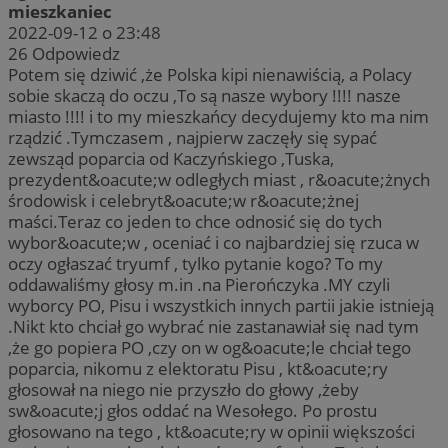
mieszkaniec
2022-09-12 o 23:48
26
Odpowiedz
Potem się dziwić ,że Polska kipi nienawiścią, a Polacy
sobie skaczą do oczu ,To są nasze wybory !!!! nasze
miasto !!!! i to my mieszkańcy decydujemy kto ma nim
rządzić .Tymczasem , najpierw zaczęły się sypać
zewsząd poparcia od Kaczyńskiego ,Tuska,
prezydent&oacute;w odległych miast , r&oacute;żnych
środowisk i celebryt&oacute;w r&oacute;żnej
maści.Teraz co jeden to chce odnosić się do tych
wybor&oacute;w , oceniać i co najbardziej się rzuca w
oczy ogłaszać tryumf , tylko pytanie kogo? To my
oddawaliśmy głosy m.in .na Pierończyka .MY czyli
wyborcy PO, Pisu i wszystkich innych partii jakie istnieją
.Nikt kto chciał go wybrać nie zastanawiał się nad tym
,że go popiera PO ,czy on w og&oacute;le chciał tego
poparcia, nikomu z elektoratu Pisu , kt&oacute;ry
głosował na niego nie przyszło do głowy ,żeby
sw&oacute;j głos oddać na Wesołego. Po prostu
głosowano na tego , kt&oacute;ry w opinii większości