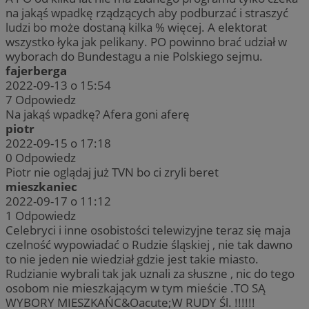
na jakąś wpadkę rządzących aby podburzać i straszyć
ludzi bo może dostaną kilka % więcej. A elektorat
wszystko łyka jak pelikany. PO powinno brać udział w
wyborach do Bundestagu a nie Polskiego sejmu.
fajerberga
2022-09-13 o 15:54
7
Odpowiedz
Na jakąś wpadkę? Afera goni aferę
piotr
2022-09-15 o 17:18
0
Odpowiedz
Piotr nie oglądaj już TVN bo ci zryli beret
mieszkaniec
2022-09-17 o 11:12
1
Odpowiedz
Celebryci i inne osobistości telewizyjne teraz się maja
czelność wypowiadać o Rudzie śląskiej , nie tak dawno
to nie jeden nie wiedział gdzie jest takie miasto.
Rudzianie wybrali tak jak uznali za słuszne , nic do tego
osobom nie mieszkającym w tym mieście .TO SĄ
WYBORY MIESZKAŃC&Oacute;W RUDY Śl. !!!!!!