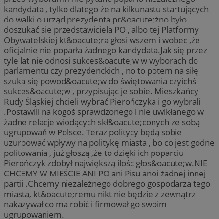
kandydata , tylko dlatego że na kilkunastu startujących
do walki o urząd prezydenta pr&oacute;żno było
doszukać sie przedstawiciela PO , albo tej Platformy
Obywatelskiej kt&oacute;ra głosi wszem i wobec ,że
oficjalnie nie poparła żadnego kandydata.Jak się przez
tyle lat nie odnosi sukces&oacute;w w wyborach do
parlamentu czy prezydenckich , no to potem na siłę
szuka się powod&oacute;w do świętowania czyichś
sukces&oacute;w , przypisując je sobie. Mieszkańcy
Rudy Śląskiej chcieli wybrać Pierończyka i go wybrali
.Postawili na kogoś sprawdzonego i nie uwikłanego w
żadne relacje wiodących skł&oacute;conych ze sobą
ugrupowań w Polsce. Teraz politycy będą sobie
uzurpować wpływy na politykę miasta , bo co jest godne
politowania , już głoszą ,że to dzięki ich poparciu
Pierończyk zdobył największą ilośc głos&oacute;w.NIE
CHCEMY W MIEŚCIE ANI PO ani Pisu anoi żadnej innej
partii .Chcemy niezależnego dobrego gospodarza tego
miasta, kt&oacute;remu nikt nie będzie z zewnątrz
nakazywał co ma robić i firmował go swoim
ugrupowaniem.