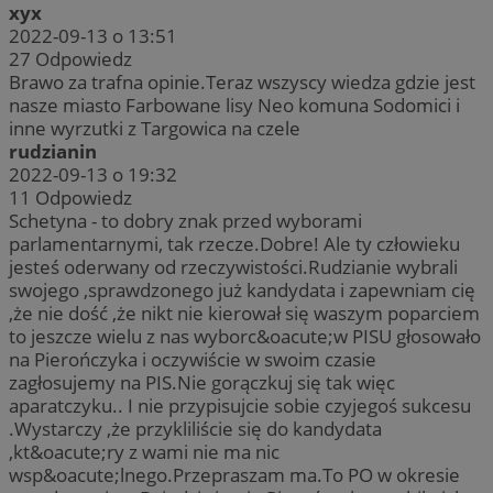
xyx
2022-09-13 o 13:51
27
Odpowiedz
Brawo za trafna opinie.Teraz wszyscy wiedza gdzie jest
nasze miasto Farbowane lisy Neo komuna Sodomici i
inne wyrzutki z Targowica na czele
rudzianin
2022-09-13 o 19:32
11
Odpowiedz
Schetyna - to dobry znak przed wyborami
parlamentarnymi, tak rzecze.Dobre! Ale ty człowieku
jesteś oderwany od rzeczywistości.Rudzianie wybrali
swojego ,sprawdzonego już kandydata i zapewniam cię
,że nie dość ,że nikt nie kierował się waszym poparciem
to jeszcze wielu z nas wyborc&oacute;w PISU głosowało
na Pierończyka i oczywiście w swoim czasie
zagłosujemy na PIS.Nie gorączkuj się tak więc
aparatczyku.. I nie przypisujcie sobie czyjegoś sukcesu
.Wystarczy ,że przykliliście się do kandydata
,kt&oacute;ry z wami nie ma nic
wsp&oacute;lnego.Przepraszam ma.To PO w okresie