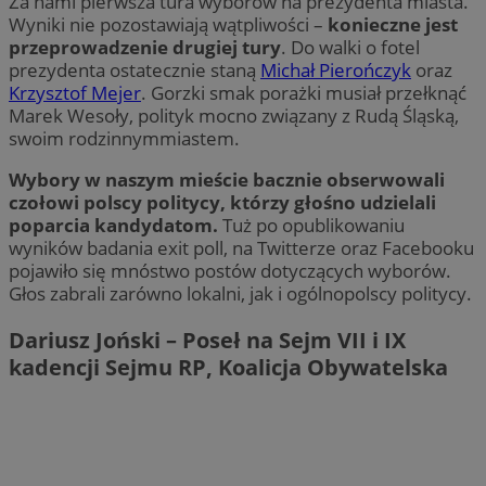
Za nami pierwsza tura wyborów na prezydenta miasta.
Wyniki nie pozostawiają wątpliwości –
konieczne jest
przeprowadzenie drugiej tury
. Do walki o fotel
prezydenta ostatecznie staną
Michał Pierończyk
oraz
Krzysztof Mejer
. Gorzki smak porażki musiał przełknąć
Marek Wesoły, polityk mocno związany z Rudą Śląską,
swoim rodzinnymmiastem.
Wybory w naszym mieście bacznie obserwowali
czołowi polscy politycy, którzy głośno udzielali
poparcia kandydatom.
Tuż po opublikowaniu
wyników badania exit poll, na Twitterze oraz Facebooku
pojawiło się mnóstwo postów dotyczących wyborów.
Głos zabrali zarówno lokalni, jak i ogólnopolscy politycy.
Dariusz Joński – Poseł na Sejm VII i IX
kadencji Sejmu RP, Koalicja Obywatelska