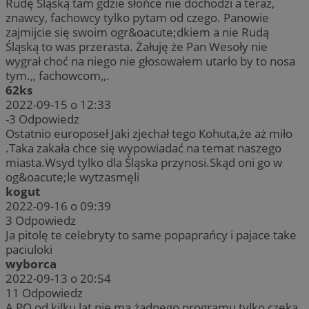
Rudę Śląską tam gdzie słońce nie dochodzi a teraz,
znawcy, fachowcy tylko pytam od czego. Panowie
zajmijcie się swoim ogr&oacute;dkiem a nie Rudą
Śląską to was przerasta. Żałuję że Pan Wesoły nie
wygrał choć na niego nie głosowałem utarło by to nosa
tym.,, fachowcom,,.
62ks
2022-09-15 o 12:33
-3
Odpowiedz
Ostatnio europoseł Jaki zjechał tego Kohuta,że aż miło
.Taka zakała chce się wypowiadać na temat naszego
miasta.Wsyd tylko dla Śląska przynosi.Skąd oni go w
og&oacute;le wytzasmęli
kogut
2022-09-16 o 09:39
3
Odpowiedz
Ja pitolę te celebryty to same popaprańcy i pajace take
paciuloki
wyborca
2022-09-13 o 20:54
11
Odpowiedz
A PO od kilku lat nie ma żadnego programu tylko czeka