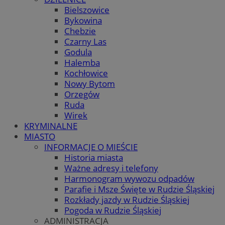
Bielszowice
Bykowina
Chebzie
Czarny Las
Godula
Halemba
Kochłowice
Nowy Bytom
Orzegów
Ruda
Wirek
KRYMINALNE
MIASTO
INFORMACJE O MIEŚCIE
Historia miasta
Ważne adresy i telefony
Harmonogram wywozu odpadów
Parafie i Msze Święte w Rudzie Śląskiej
Rozkłady jazdy w Rudzie Śląskiej
Pogoda w Rudzie Śląskiej
ADMINISTRACJA