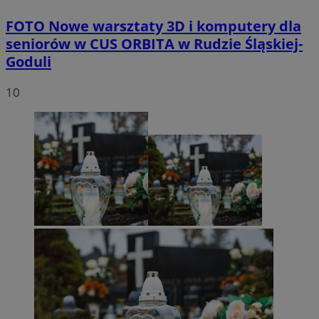
FOTO
Nowe warsztaty 3D i komputery dla
seniorów w CUS ORBITA w Rudzie Śląskiej-
Goduli
10