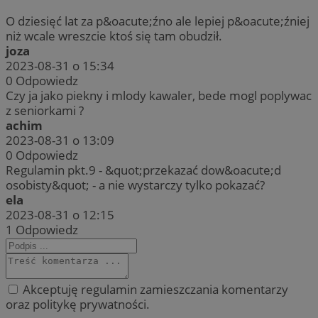
O dziesięć lat za p&oacute;źno ale lepiej p&oacute;źniej
niż wcale wreszcie ktoś się tam obudził.
joza
2023-08-31 o 15:34
0
Odpowiedz
Czy ja jako piekny i mlody kawaler, bede mogl poplywac
z seniorkami ?
achim
2023-08-31 o 13:09
0
Odpowiedz
Regulamin pkt.9 - &quot;przekazać dow&oacute;d
osobisty&quot; - a nie wystarczy tylko pokazać?
ela
2023-08-31 o 12:15
1
Odpowiedz
Akceptuję regulamin zamieszczania komentarzy
oraz politykę prywatności.