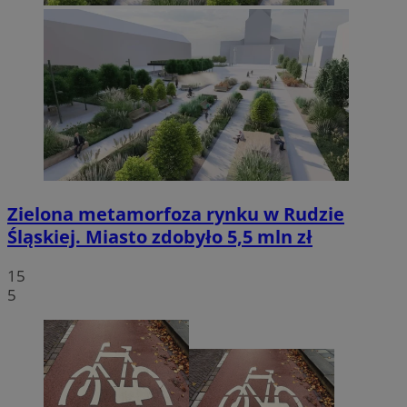
Zielona metamorfoza rynku w Rudzie
Śląskiej. Miasto zdobyło 5,5 mln zł
15
5