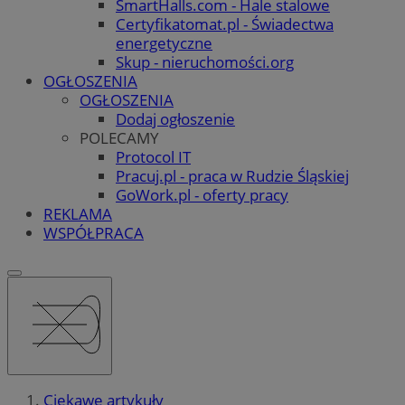
SmartHalls.com - Hale stalowe
Certyfikatomat.pl - Świadectwa
energetyczne
Skup - nieruchomości.org
OGŁOSZENIA
OGŁOSZENIA
Dodaj ogłoszenie
POLECAMY
Protocol IT
Pracuj.pl - praca w Rudzie Śląskiej
GoWork.pl - oferty pracy
REKLAMA
WSPÓŁPRACA
Ciekawe artykuły