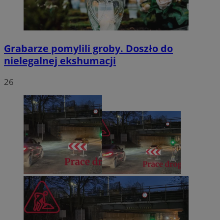
Grabarze pomylili groby. Doszło do
nielegalnej ekshumacji
26