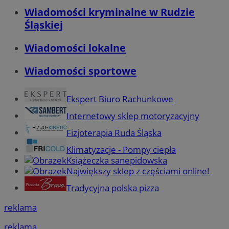
Wiadomości kryminalne w Rudzie
Śląskiej
Wiadomości lokalne
Wiadomości sportowe
Ekspert Biuro Rachunkowe
Internetowy sklep motoryzacyjny
Fizjoterapia Ruda Śląska
Klimatyzacje - Pompy ciepła
Książeczka sanepidowska
Największy sklep z częściami online!
Tradycyjna polska pizza
reklama
reklama