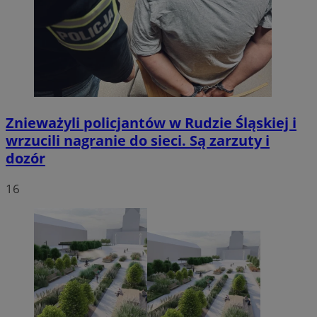
Znieważyli policjantów w Rudzie Śląskiej i
wrzucili nagranie do sieci. Są zarzuty i
dozór
16