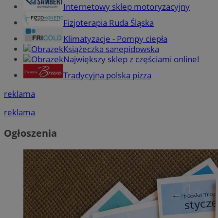
Internetowy sklep motoryzacyjny
Fizjoterapia Ruda Śląska
Klimatyzacje - Pompy ciepła
Książeczka sanepidowska
Największy sklep z częściami online!
Tradycyjna polska pizza
reklama
reklama
Ogłoszenia