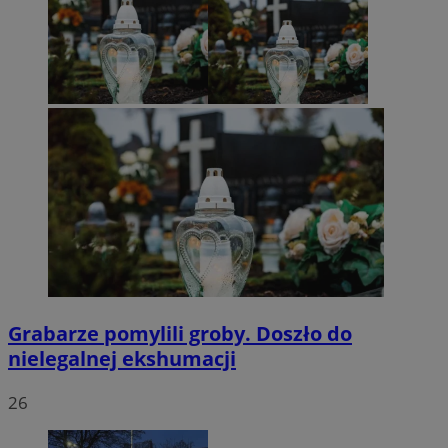
Grabarze pomylili groby. Doszło do
nielegalnej ekshumacji
26