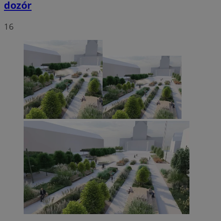
dozór
16