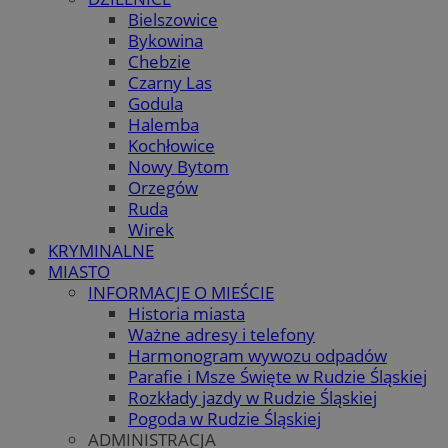
Bielszowice
Bykowina
Chebzie
Czarny Las
Godula
Halemba
Kochłowice
Nowy Bytom
Orzegów
Ruda
Wirek
KRYMINALNE
MIASTO
INFORMACJE O MIEŚCIE
Historia miasta
Ważne adresy i telefony
Harmonogram wywozu odpadów
Parafie i Msze Święte w Rudzie Śląskiej
Rozkłady jazdy w Rudzie Śląskiej
Pogoda w Rudzie Śląskiej
ADMINISTRACJA