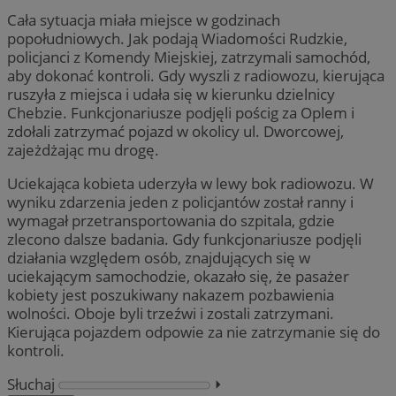
Cała sytuacja miała miejsce w godzinach
popołudniowych. Jak podają Wiadomości Rudzkie,
policjanci z Komendy Miejskiej, zatrzymali samochód,
aby dokonać kontroli. Gdy wyszli z radiowozu, kierująca
ruszyła z miejsca i udała się w kierunku dzielnicy
Chebzie. Funkcjonariusze podjęli pościg za Oplem i
zdołali zatrzymać pojazd w okolicy ul. Dworcowej,
zajeżdżając mu drogę.
Uciekająca kobieta uderzyła w lewy bok radiowozu. W
wyniku zdarzenia jeden z policjantów został ranny i
wymagał przetransportowania do szpitala, gdzie
zlecono dalsze badania. Gdy funkcjonariusze podjęli
działania względem osób, znajdujących się w
uciekającym samochodzie, okazało się, że pasażer
kobiety jest poszukiwany nakazem pozbawienia
wolności. Oboje byli trzeźwi i zostali zatrzymani.
Kierująca pojazdem odpowie za nie zatrzymanie się do
kontroli.
Słuchaj
⏵︎