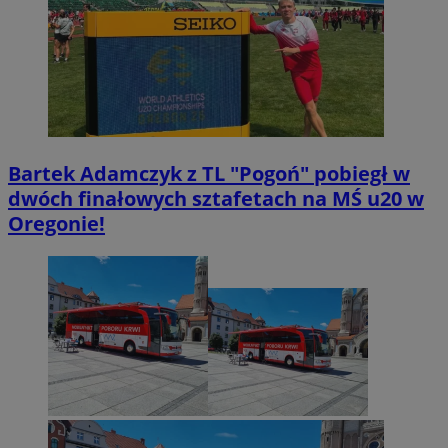
Bartek Adamczyk z TL "Pogoń" pobiegł w
dwóch finałowych sztafetach na MŚ u20 w
Oregonie!