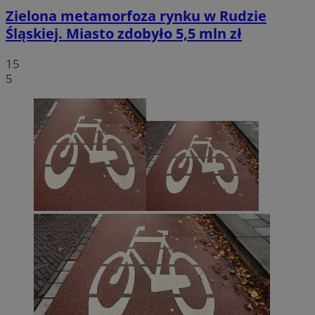
Zielona metamorfoza rynku w Rudzie
Śląskiej. Miasto zdobyło 5,5 mln zł
15
5