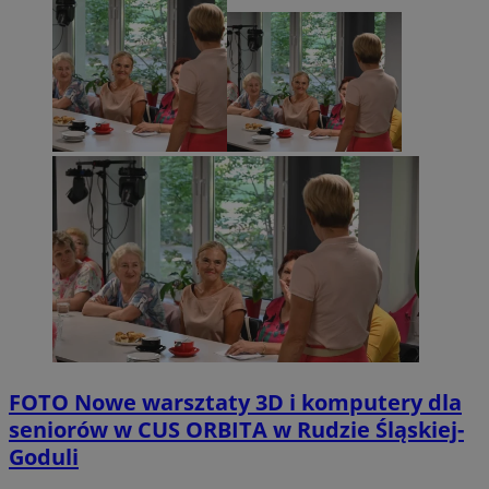
FOTO
Nowe warsztaty 3D i komputery dla
seniorów w CUS ORBITA w Rudzie Śląskiej-
Goduli