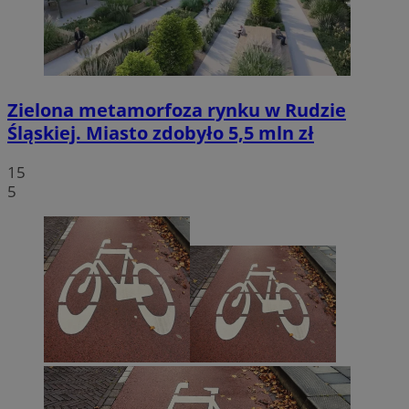
Zielona metamorfoza rynku w Rudzie
Śląskiej. Miasto zdobyło 5,5 mln zł
15
5