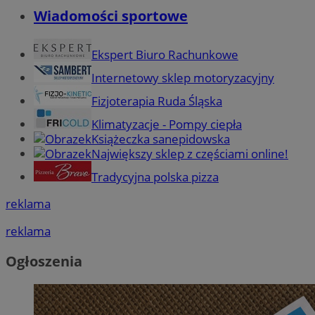
Wiadomości sportowe
Ekspert Biuro Rachunkowe
Internetowy sklep motoryzacyjny
Fizjoterapia Ruda Śląska
Klimatyzacje - Pompy ciepła
Książeczka sanepidowska
Największy sklep z częściami online!
Tradycyjna polska pizza
reklama
reklama
Ogłoszenia