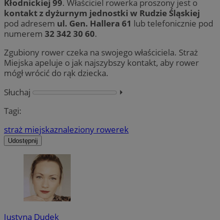
Kłodnickiej 99
. Właściciel rowerka proszony jest o
kontakt z dyżurnym jednostki w Rudzie Śląskiej
pod adresem
ul. Gen. Hallera 61
lub telefonicznie pod
numerem
32 342 30 60
.
Zgubiony rower czeka na swojego właściciela. Straż
Miejska apeluje o jak najszybszy kontakt, aby rower
mógł wrócić do rąk dziecka.
Słuchaj
⏵︎
Tagi:
straż miejska
znaleziony rowerek
Udostępnij
Justyna Dudek