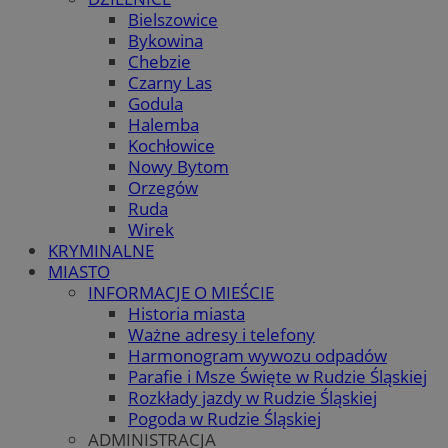
Bielszowice
Bykowina
Chebzie
Czarny Las
Godula
Halemba
Kochłowice
Nowy Bytom
Orzegów
Ruda
Wirek
KRYMINALNE
MIASTO
INFORMACJE O MIEŚCIE
Historia miasta
Ważne adresy i telefony
Harmonogram wywozu odpadów
Parafie i Msze Święte w Rudzie Śląskiej
Rozkłady jazdy w Rudzie Śląskiej
Pogoda w Rudzie Śląskiej
ADMINISTRACJA