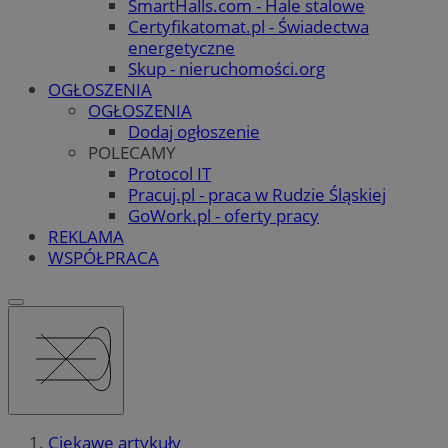
SmartHalls.com - Hale stalowe
Certyfikatomat.pl - Świadectwa
energetyczne
Skup - nieruchomości.org
OGŁOSZENIA
OGŁOSZENIA
Dodaj ogłoszenie
POLECAMY
Protocol IT
Pracuj.pl - praca w Rudzie Śląskiej
GoWork.pl - oferty pracy
REKLAMA
WSPÓŁPRACA
Ciekawe artykuły