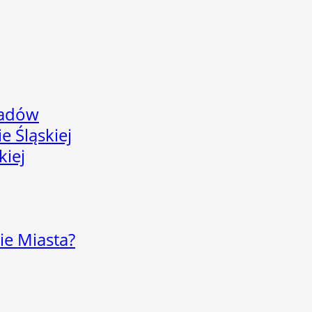
adów
e Śląskiej
kiej
ie Miasta?