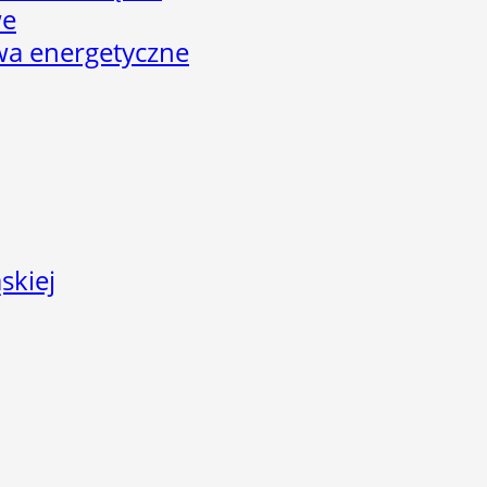
we
twa energetyczne
skiej