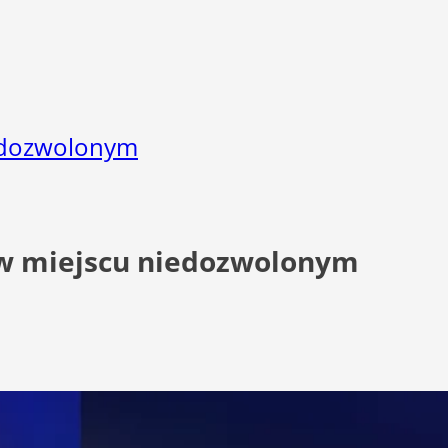
iedozwolonym
ł w miejscu niedozwolonym