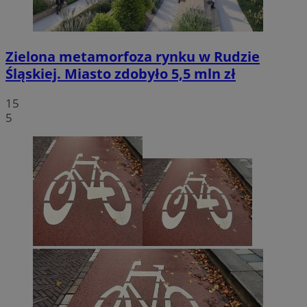
Zielona metamorfoza rynku w Rudzie
Śląskiej. Miasto zdobyło 5,5 mln zł
15
5