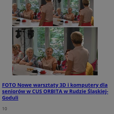
FOTO
Nowe warsztaty 3D i komputery dla
seniorów w CUS ORBITA w Rudzie Śląskiej-
Goduli
10