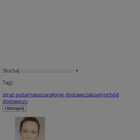
Słuchaj
⏵︎
Tagi:
straż pożarna
pożar
płonie dostawczak
samochód
dostawczy
Udostępnij