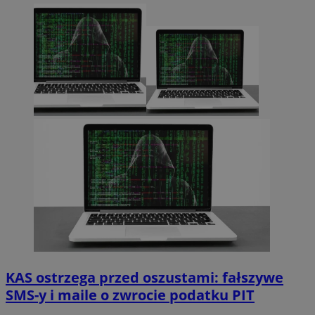
KAS ostrzega przed oszustami: fałszywe
SMS-y i maile o zwrocie podatku PIT