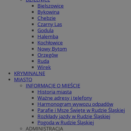
Bielszowice
Bykowina
Chebzie
Czarny Las
Godula
Halemba
Kochłowice
Nowy Bytom
Orzegów
Ruda
Wirek
KRYMINALNE
MIASTO
INFORMACJE O MIEŚCIE
Historia miasta
Ważne adresy i telefony
Harmonogram wywozu odpadów
Parafie i Msze Święte w Rudzie Śląskiej
Rozkłady jazdy w Rudzie Śląskiej
Pogoda w Rudzie Śląskiej
ADMINISTRACJA