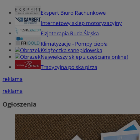
Ekspert Biuro Rachunkowe
Internetowy sklep motoryzacyjny
Fizjoterapia Ruda Śląska
Klimatyzacje - Pompy ciepła
Książeczka sanepidowska
Największy sklep z częściami online!
Tradycyjna polska pizza
reklama
reklama
Ogłoszenia