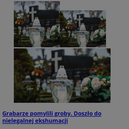
Grabarze pomylili groby. Doszło do
nielegalnej ekshumacji