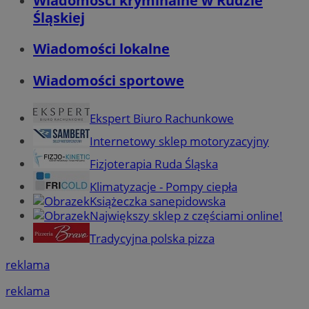
Wiadomości kryminalne w Rudzie
Śląskiej
Wiadomości lokalne
Wiadomości sportowe
Ekspert Biuro Rachunkowe
Internetowy sklep motoryzacyjny
Fizjoterapia Ruda Śląska
Klimatyzacje - Pompy ciepła
Książeczka sanepidowska
Największy sklep z częściami online!
Tradycyjna polska pizza
reklama
reklama