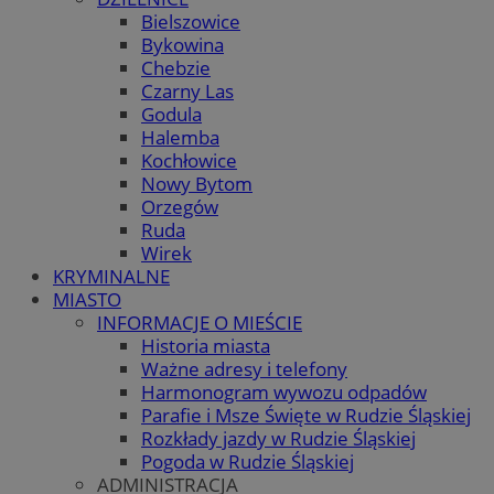
Bielszowice
Bykowina
Chebzie
Czarny Las
Godula
Halemba
Kochłowice
Nowy Bytom
Orzegów
Ruda
Wirek
KRYMINALNE
MIASTO
INFORMACJE O MIEŚCIE
Historia miasta
Ważne adresy i telefony
Harmonogram wywozu odpadów
Parafie i Msze Święte w Rudzie Śląskiej
Rozkłady jazdy w Rudzie Śląskiej
Pogoda w Rudzie Śląskiej
ADMINISTRACJA