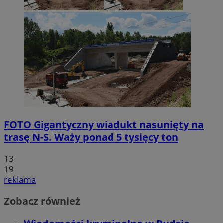
FOTO
Gigantyczny wiadukt nasunięty na
trasę N-S. Waży ponad 5 tysięcy ton
13
19
reklama
Zobacz również