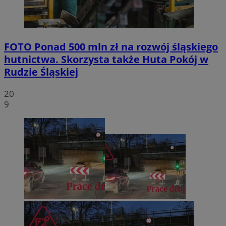
FOTO
Ponad 500 mln zł na rozwój śląskiego
hutnictwa. Skorzysta także Huta Pokój w
Rudzie Śląskiej
20
9