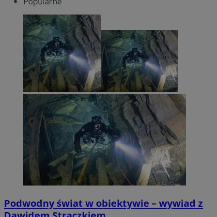
Popularne
Podwodny świat w obiektywie – wywiad z
Dawidem Strączkiem