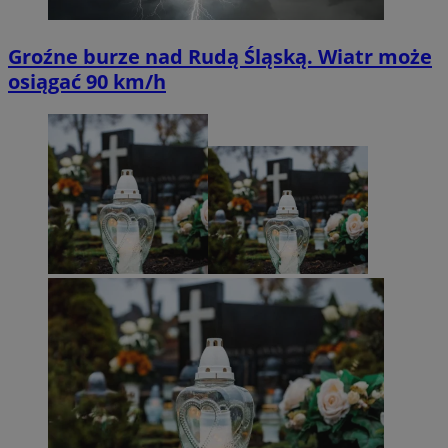
Groźne burze nad Rudą Śląską. Wiatr może
osiągać 90 km/h