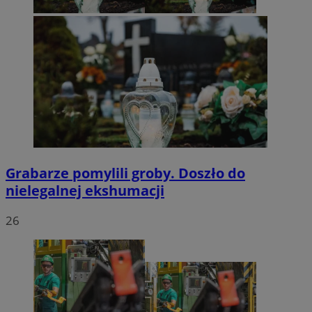
Grabarze pomylili groby. Doszło do
nielegalnej ekshumacji
26