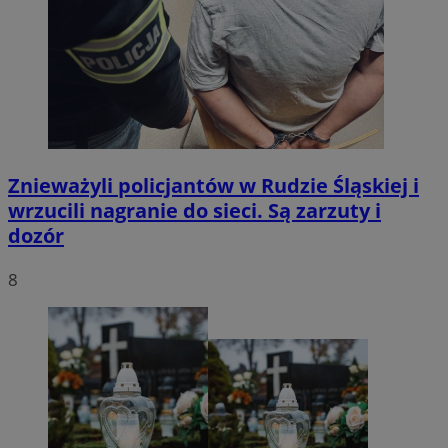
Znieważyli policjantów w Rudzie Śląskiej i
wrzucili nagranie do sieci. Są zarzuty i
dozór
8