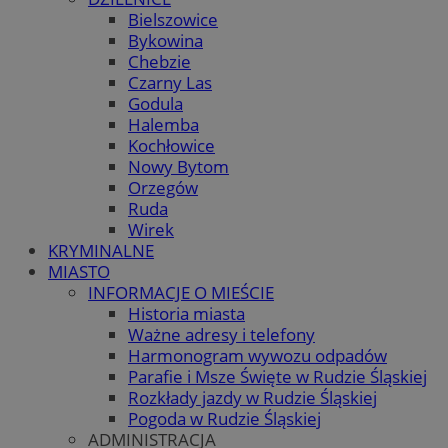
Bielszowice
Bykowina
Chebzie
Czarny Las
Godula
Halemba
Kochłowice
Nowy Bytom
Orzegów
Ruda
Wirek
KRYMINALNE
MIASTO
INFORMACJE O MIEŚCIE
Historia miasta
Ważne adresy i telefony
Harmonogram wywozu odpadów
Parafie i Msze Święte w Rudzie Śląskiej
Rozkłady jazdy w Rudzie Śląskiej
Pogoda w Rudzie Śląskiej
ADMINISTRACJA