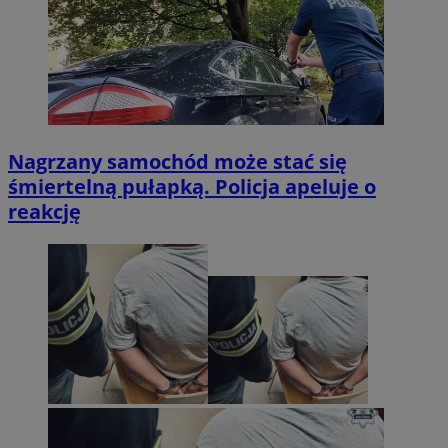
Nagrzany samochód może stać się
śmiertelną pułapką. Policja apeluje o
reakcję