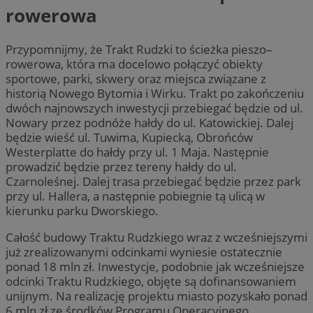
rowerowa
Przypomnijmy, że Trakt Rudzki to ścieżka pieszo–
rowerowa, która ma docelowo połączyć obiekty
sportowe, parki, skwery oraz miejsca związane z
historią Nowego Bytomia i Wirku. Trakt po zakończeniu
dwóch najnowszych inwestycji przebiegać będzie od ul.
Nowary przez podnóże hałdy do ul. Katowickiej. Dalej
będzie wieść ul. Tuwima, Kupiecką, Obrońców
Westerplatte do hałdy przy ul. 1 Maja. Następnie
prowadzić będzie przez tereny hałdy do ul.
Czarnoleśnej. Dalej trasa przebiegać będzie przez park
przy ul. Hallera, a następnie pobiegnie tą ulicą w
kierunku parku Dworskiego.
Całość budowy Traktu Rudzkiego wraz z wcześniejszymi
już zrealizowanymi odcinkami wyniesie ostatecznie
ponad 18 mln zł. Inwestycje, podobnie jak wcześniejsze
odcinki Traktu Rudzkiego, objęte są dofinansowaniem
unijnym. Na realizację projektu miasto pozyskało ponad
6 mln zł ze środków Programu Operacyjnego