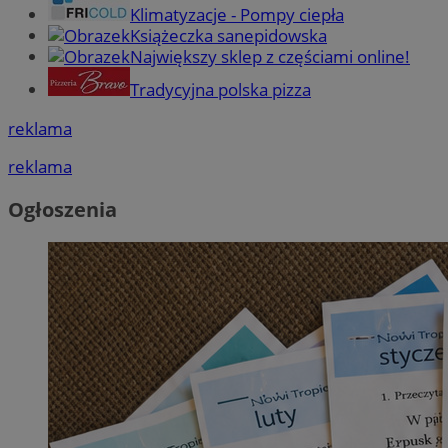
Klimatyzacje - Pompy ciepła
Książeczka sanepidowska
Największy sklep z częściami online!
Tradycyjna polska pizza
reklama
reklama
Ogłoszenia