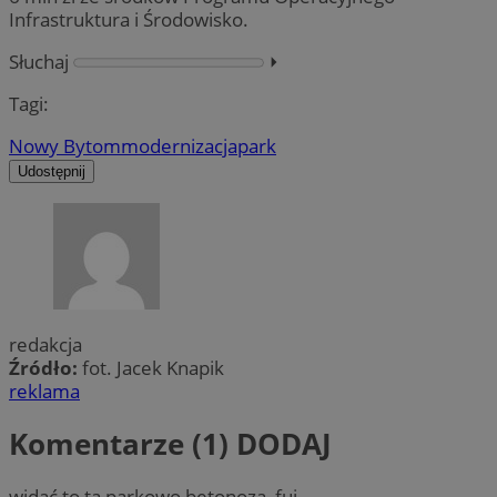
Infrastruktura i Środowisko.
Słuchaj
⏵︎
Tagi:
Nowy Bytom
modernizacja
park
Udostępnij
redakcja
Źródło:
fot. Jacek Knapik
reklama
Komentarze (1)
DODAJ
widać to ta parkowo betonoza ,fuj