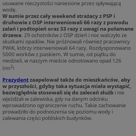
usuwane nieczystości naniesione przez spływającą
wodę.
W sumie przez cały weekend strażacy z PSP i
druhowie z OSP interweniowali 66 razy z powodu
zalań i podtopień oraz 33 razy z uwagi na połamane
drzewa
. 29 ochotników z OSP dzień i noc walczyło ze
skutkami opadów. Nie próżnowali również pracownicy
PWiK, którzy interweniowali 64 razy. Rozdysponowano
5000 worków z piaskiem. W sumie, od piątku do
niedzieli, w naszym mieście odnotowano opad 126
2
l/m
!
Prezydent
zaapelował także do mieszkańców, aby
w przyszłości, gdyby taka sytuacja miała wystąpić,
bezwzględnie stosowali się do zaleceń służb
i nie
wjeżdżali w zalewiska, gdy na danym odcinku
wprowadzono ograniczenie ruchu. Takie zachowanie
prowadziło do podnoszenia się poziomu wody i
zalewania części pobliskich budynków.