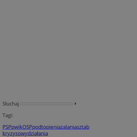
Słuchaj
⏵︎
Tagi:
PSP
pwik
OSP
podtopienia
zalania
sztab
kryzysowy
działania