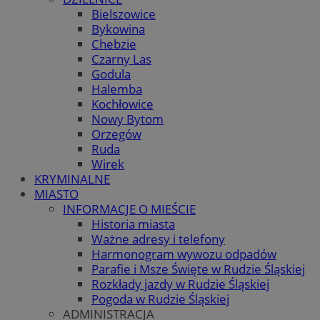
Bielszowice
Bykowina
Chebzie
Czarny Las
Godula
Halemba
Kochłowice
Nowy Bytom
Orzegów
Ruda
Wirek
KRYMINALNE
MIASTO
INFORMACJE O MIEŚCIE
Historia miasta
Ważne adresy i telefony
Harmonogram wywozu odpadów
Parafie i Msze Święte w Rudzie Śląskiej
Rozkłady jazdy w Rudzie Śląskiej
Pogoda w Rudzie Śląskiej
ADMINISTRACJA