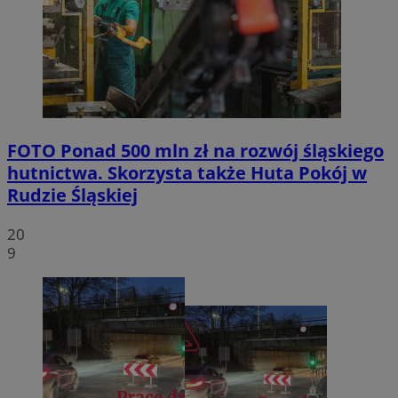
FOTO
Ponad 500 mln zł na rozwój śląskiego
hutnictwa. Skorzysta także Huta Pokój w
Rudzie Śląskiej
20
9