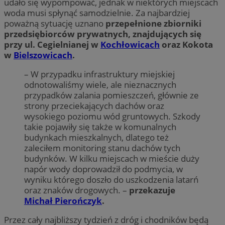
udało się wypompować, jednak w niektórych miejscach
woda musi spłynąć samodzielnie. Za najbardziej
poważną sytuację uznano
przepełnione zbiorniki
przedsiębiorców prywatnych, znajdujących się
przy ul. Cegielnianej w
Kochłowicach
oraz Kokota
w
Bielszowicach
.
– W przypadku infrastruktury miejskiej
odnotowaliśmy wiele, ale nieznacznych
przypadków zalania pomieszczeń, głównie ze
strony przeciekających dachów oraz
wysokiego poziomu wód gruntowych. Szkody
takie pojawiły się także w komunalnych
budynkach mieszkalnych, dlatego też
zaleciłem monitoring stanu dachów tych
budynków. W kilku miejscach w mieście duży
napór wody doprowadził do podmycia, w
wyniku którego doszło do uszkodzenia latarń
oraz znaków drogowych. –
przekazuje
Michał Pierończyk
.
Przez cały najbliższy tydzień z dróg i chodników będą