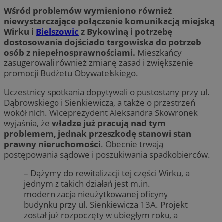
Wśród problemów wymieniono również
niewystarczające połączenie komunikacją miejską
Wirku i
Bielszowic
z Bykowiną i potrzebę
dostosowania dojściado targowiska do potrzeb
osób z niepełnosprawnościami.
Mieszkańcy
zasugerowali również zmianę zasad i zwiększenie
promocji Budżetu Obywatelskiego.
Uczestnicy spotkania dopytywali o pustostany przy ul.
Dąbrowskiego i Sienkiewicza, a także o przestrzeń
wokół nich. Wiceprezydent Aleksandra Skowronek
wyjaśnia, że
władze już pracują nad tym
problemem, jednak przeszkodę stanowi stan
prawny nieruchomości
. Obecnie trwają
postępowania sądowe i poszukiwania spadkobierców.
– Dążymy do rewitalizacji tej części Wirku, a
jednym z takich działań jest m.in.
modernizacja nieużytkowanej oficyny
budynku przy ul. Sienkiewicza 13A. Projekt
został już rozpoczęty w ubiegłym roku, a