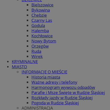
Bielszowice
Bykowina
Chebzie
Czarny Las
Godula
Halemba
Kochłowice
Nowy Bytom
Orzegów
Ruda
Wirek
KRYMINALNE
MIASTO
INFORMACJE O MIEŚCIE
Historia miasta
Ważne adresy i telefony
Harmonogram wywozu odpadów
Parafie i Msze Święte w Rudzie Śląskiej
Rozkłady jazdy w Rudzie Śląskiej
Pogoda w Rudzie Śląskiej
ADMINISTRACJA