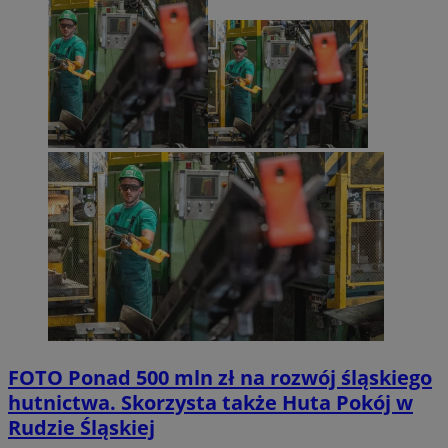
FOTO
Ponad 500 mln zł na rozwój śląskiego
hutnictwa. Skorzysta także Huta Pokój w
Rudzie Śląskiej