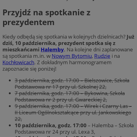
Przyjdź na spotkanie z
prezydentem
Kiedy odbędą się spotkania w kolejnych dzielnicach?
Już
dziś, 10 października, prezydent spotka się z
mieszkańcami
Halemby
. Na kolejne dni zaplanowane
są spotkania m.in. w
Nowym Bytomiu
,
Rudzie
i na
Kochłowicach
. Z dokładnym harmonogramem
zapoznacie się poniżej!
3 października, godz. 17:00 – Bielszowice, Szkoła
Podstawowa nr 17 przy ul. Szkolnej 22,
7 października, godz. 17:00 – Bykowina, Szkoła
Podstawowa nr 2 przy ul. Gwareckiej 2,
9 października, godz. 17:00 – Wirek i Czarny Las –
II Liceum Ogólnokształcące przy ul. Jankowskiego
22,
10 października, godz. 17:00
– Halemba – Szkoła
Podstawowa nr 24 przy ul. Lexa 3,