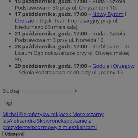
15 października, godz. 17:00
– Ruda – Szkoła
Podstawowa nr 30 przy ul. Chryzantem 10,
17 października, godz. 17:00
–
Nowy Bytom
i
Chebzie
– Śląski Teatr Impresaryjny przy ul.
Niedurnego 69 (mała sala),
21 października, godz. 17:00
– Ruda – Szkoła
Podstawowa nr 3 przy ul. Norwida 10,
28 października, godz. 17:00
– Kochłowice – III
Liceum Ogólnokształcące przy ul. Oświęcimskiej
90,
29 października, godz. 17:00
–
Godula
i
Orzegów
– Szkoła Podstawowa nr 40 przy ul. Joanny 13.
Słuchaj
⏵︎
Tagi:
Michał Pierończyk
wirek
Jacek Morek
czarny
las
Aleksandra Skowronek
spotkanie z
prezydentem
rozmowy z mieszkańcami
Udostępnij