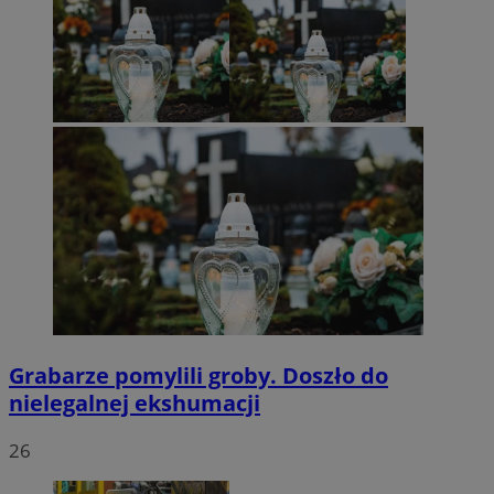
Grabarze pomylili groby. Doszło do
nielegalnej ekshumacji
26