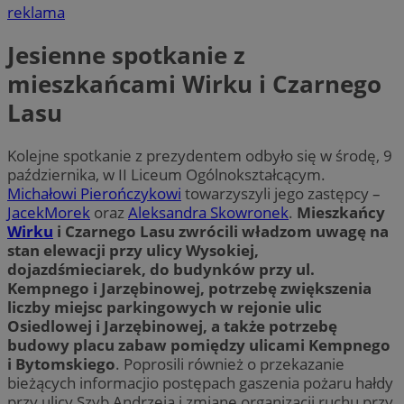
reklama
Jesienne spotkanie z
mieszkańcami Wirku i Czarnego
Lasu
Kolejne spotkanie z prezydentem odbyło się w środę, 9
października, w II Liceum Ogólnokształcącym.
Michałowi Pierończykowi
towarzyszyli jego zastępcy –
JacekMorek
oraz
Aleksandra Skowronek
.
Mieszkańcy
Wirku
i Czarnego Lasu zwrócili władzom uwagę na
stan elewacji przy ulicy Wysokiej,
dojazdśmieciarek, do budynków przy ul.
Kempnego i Jarzębinowej, potrzebę zwiększenia
liczby miejsc parkingowych w rejonie ulic
Osiedlowej i Jarzębinowej, a także potrzebę
budowy placu zabaw pomiędzy ulicami Kempnego
i Bytomskiego
. Poprosili również o przekazanie
bieżących informacjio postępach gaszenia pożaru hałdy
przy ulicy Szyb Andrzeja i zmianę organizacji ruchu przy