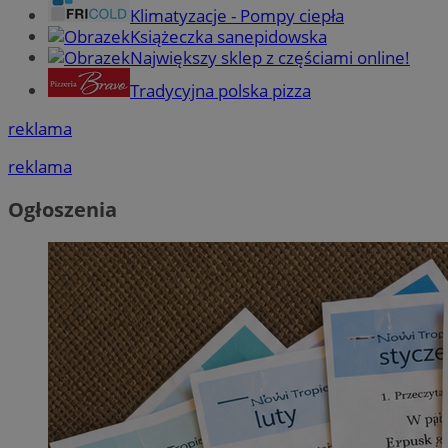
Klimatyzacje - Pompy ciepła
Książeczka sanepidowska
Największy sklep z częściami online!
Tradycyjna polska pizza
reklama
reklama
Ogłoszenia