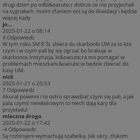
drugi dzien po odbi&oacute;r dobrze że nie przyjechali
na sygnałach. moim zfaniem oni są do likwidacji i będzie
więcej kady
jo...
2025-01-22 o 08:14
4
Odpowiedz
W tym roku SM R ŚL zbiera do skarbonki UM za to kto
czym i w czym pali by się ogrzać bo brakuje w
skarbonce.Instytucja, kt&oacute;ra ma pomagać w
problemach mieszkańc&oacute;w będzie zbierać do
kasy UM.
nick
2025-01-21 o 20:53
7
Odpowiedz
Akurat powinni i to ostro sprawdzać czym się pali, a jak
palą czymś niewłaściwym to niech dają kary dla
przykładu!
mleczna droga
2025-01-22 o 17:42
-4
Odpowiedz
Są rozbrojeni wymachują szabelką. Jak ukry..tlukom