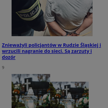
Znieważyli policjantów w Rudzie Śląskiej i
wrzucili nagranie do sieci. Są zarzuty i
dozór
9