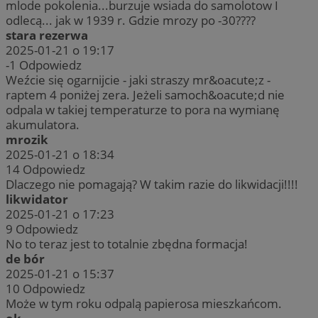
mlode pokolenia...burzuje wsiada do samolotow I
odlecą... jak w 1939 r. Gdzie mrozy po -30????
stara rezerwa
2025-01-21 o 19:17
-1
Odpowiedz
Weźcie się ogarnijcie - jaki straszy mr&oacute;z -
raptem 4 poniżej zera. Jeżeli samoch&oacute;d nie
odpala w takiej temperaturze to pora na wymianę
akumulatora.
mrozik
2025-01-21 o 18:34
14
Odpowiedz
Dlaczego nie pomagają? W takim razie do likwidacji!!!!
likwidator
2025-01-21 o 17:23
9
Odpowiedz
No to teraz jest to totalnie zbędna formacja!
de bór
2025-01-21 o 15:37
10
Odpowiedz
Może w tym roku odpalą papierosa mieszkańcom.