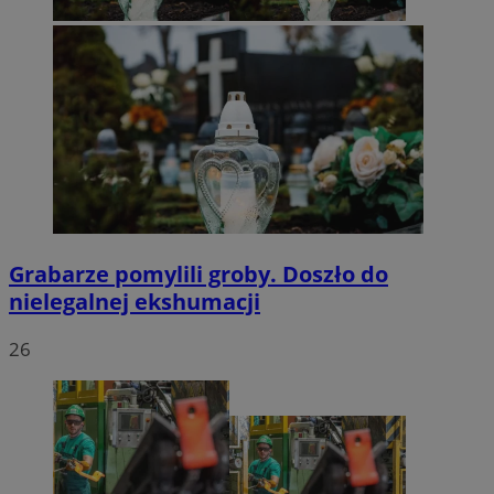
Grabarze pomylili groby. Doszło do
nielegalnej ekshumacji
26