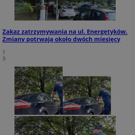
Zakaz zatrzymywania na ul. Energetyków.
Zmiany potrwają około dwóch miesięcy
1
3