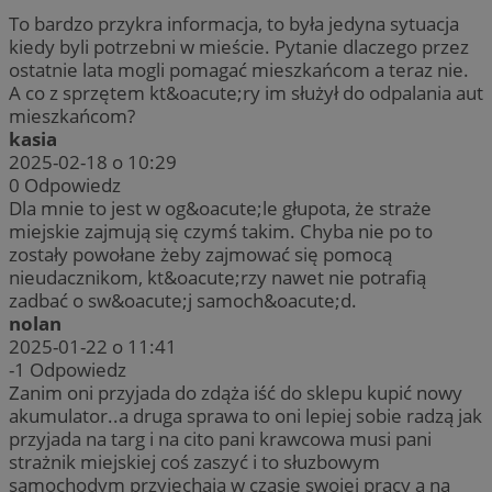
To bardzo przykra informacja, to była jedyna sytuacja
kiedy byli potrzebni w mieście. Pytanie dlaczego przez
ostatnie lata mogli pomagać mieszkańcom a teraz nie.
A co z sprzętem kt&oacute;ry im służył do odpalania aut
mieszkańcom?
kasia
2025-02-18 o 10:29
0
Odpowiedz
Dla mnie to jest w og&oacute;le głupota, że straże
miejskie zajmują się czymś takim. Chyba nie po to
zostały powołane żeby zajmować się pomocą
nieudacznikom, kt&oacute;rzy nawet nie potrafią
zadbać o sw&oacute;j samoch&oacute;d.
nolan
2025-01-22 o 11:41
-1
Odpowiedz
Zanim oni przyjada do zdąża iść do sklepu kupić nowy
akumulator..a druga sprawa to oni lepiej sobie radzą jak
przyjada na targ i na cito pani krawcowa musi pani
strażnik miejskiej coś zaszyć i to słuzbowym
samochodym przyjechaja w czasie swojej pracy a na