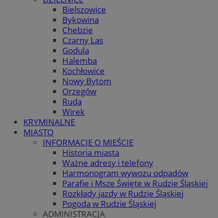
Bielszowice
Bykowina
Chebzie
Czarny Las
Godula
Halemba
Kochłowice
Nowy Bytom
Orzegów
Ruda
Wirek
KRYMINALNE
MIASTO
INFORMACJE O MIEŚCIE
Historia miasta
Ważne adresy i telefony
Harmonogram wywozu odpadów
Parafie i Msze Święte w Rudzie Śląskiej
Rozkłady jazdy w Rudzie Śląskiej
Pogoda w Rudzie Śląskiej
ADMINISTRACJA