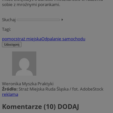
sobie z mroźnymi porankami.
Słuchaj
⏵︎
Tagi:
pomoc
straż miejska
Odpalanie samochodu
Udostępnij
Weronika Myszka Praktyki
Źródło:
Straż Miejska Ruda Śląska / fot. AdobeStock
reklama
Komentarze (10)
DODAJ