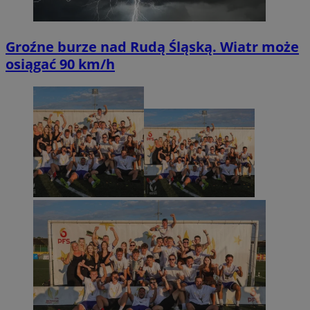
Groźne burze nad Rudą Śląską. Wiatr może
osiągać 90 km/h