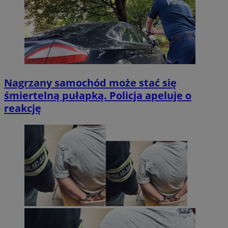
Nagrzany samochód może stać się
śmiertelną pułapką. Policja apeluje o
reakcję