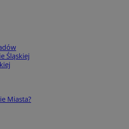
adów
e Śląskiej
kiej
ie Miasta?