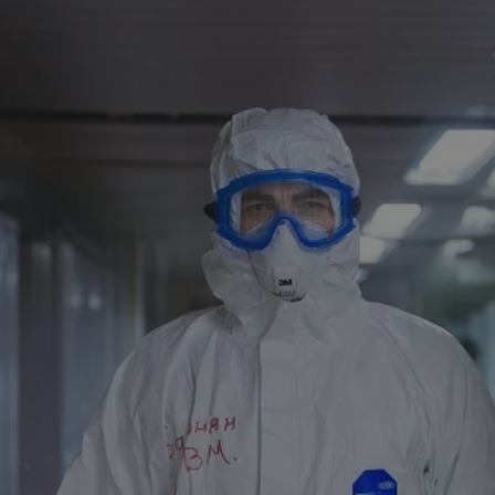
rudaslaska.com.pl
1 rok
Ten plik cookie przechowuje iden
rudaslaska.com.pl
1 rok
Ten plik cookie przechowuje iden
rudaslaska.com.pl
1 rok
Ten plik cookie przechowuje iden
.tiktok.com
1 tydzień 3 dni
Ten plik cookie jest używany do
uwierzytelniania i bezpieczeństw
użytkownicy pozostają zalogowan
zabezpieczone, jak poruszać się 
internetową lub interakcji z jej u
30 minut
Ten plik cookie służy do rozróżn
Cloudflare Inc.
Jest to korzystne dla strony int
.x.com
umożliwia tworzenie ważnych r
korzystania z jej witryny interne
29 minut 59
Ten plik cookie służy do rozróżn
Cloudflare Inc.
sekund
Jest to korzystne dla strony int
.twitter.com
umożliwia tworzenie ważnych r
korzystania z jej witryny interne
Polityce prywatności Google
METADATA
5 miesięcy 4
Ten plik cookie jest używany d
YouTube
tygodnie
zgody użytkownika i wyboru pry
.youtube.com
interakcji z witryną. Rejestruje 
zgody odwiedzającego na różne p
ustawienia prywatności, zapewni
preferencje zostaną uhonorowan
sesjach.
nt
4 tygodnie 2 dni
Ten plik cookie jest używany pr
CookieScript