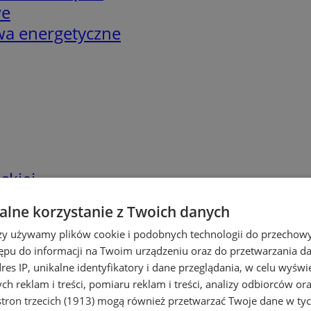
we
twa energetyczne
skiej
lne korzystanie z Twoich danych
rzy używamy plików cookie i podobnych technologii do przechow
ępu do informacji na Twoim urządzeniu oraz do przetwarzania 
dres IP, unikalne identyfikatory i dane przeglądania, w celu wyświ
h reklam i treści, pomiaru reklam i treści, analizy odbiorców or
tron trzecich (1913)
mogą również przetwarzać Twoje dane w tych