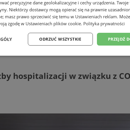
wać precyzyjne dane geolokalizacyjne i cechy urządzenia. Twoje
tryny. Niektórzy dostawcy mogą opierać się na prawnie uzasadnio
ie; masz prawo sprzeciwić się temu w
Ustawieniach reklam
. Może
woją zgodę w
Ustawieniach plików cookie
.
Polityka prywatności
EGÓŁY
ODRZUĆ WSZYSTKIE
PRZEJDŹ 
hospitalizacji w związku z COVID-19 możli
Wydajność
Targetowanie
Funkcjonalność
Ni
czby hospitalizacji w związku z C
ezbędne
Wydajność
Targetowanie
Funkcjonalność
Niesklasyfikow
ie umożliwiają korzystanie z podstawowych funkcji strony internetowej, takich jak log
Bez niezbędnych plików cookie nie można prawidłowo korzystać ze strony internetowe
Provider
/
Okres
Opis
Domena
przechowywania