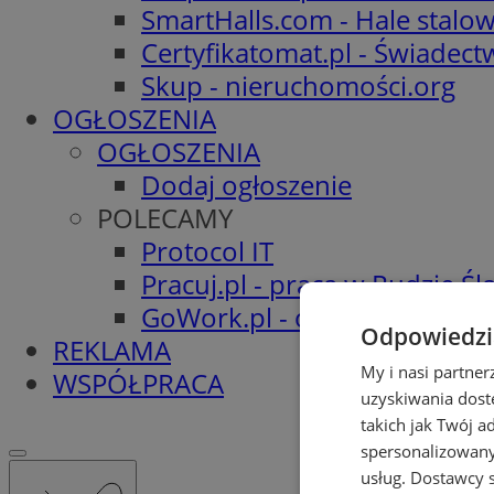
SmartHalls.com - Hale stalo
Certyfikatomat.pl - Świadec
Skup - nieruchomości.org
OGŁOSZENIA
OGŁOSZENIA
Dodaj ogłoszenie
POLECAMY
Protocol IT
Pracuj.pl - praca w Rudzie Ślą
GoWork.pl - oferty pracy
Odpowiedzia
REKLAMA
My i nasi partne
WSPÓŁPRACA
uzyskiwania dost
takich jak Twój a
spersonalizowanyc
usług.
Dostawcy s