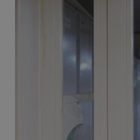
SessID
QeSessID
MvSessID
msToken
__cf_bm
__cf_bm
VISITOR_PRIVACY_
CookieScriptConse