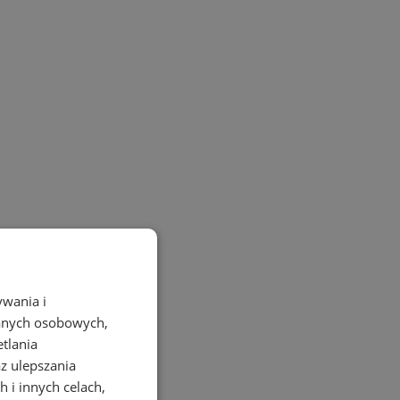
ywania i
danych osobowych,
etlania
az ulepszania
 i innych celach,