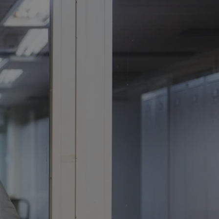
tyfikator sesji.
tyfikator sesji.
tyfikator sesji.
 celów
a, zapewniając, że
i, a ich dane są
przez witrynę
sług.
iania ludzi i botów.
ernetowej, ponieważ
aportów na temat
towej.
iania ludzi i botów.
ernetowej, ponieważ
aportów na temat
towej.
o przechowywania
watności dla ich
dane dotyczące
olityki i
ając, że ich
e w przyszłych
zez usługę Cookie-